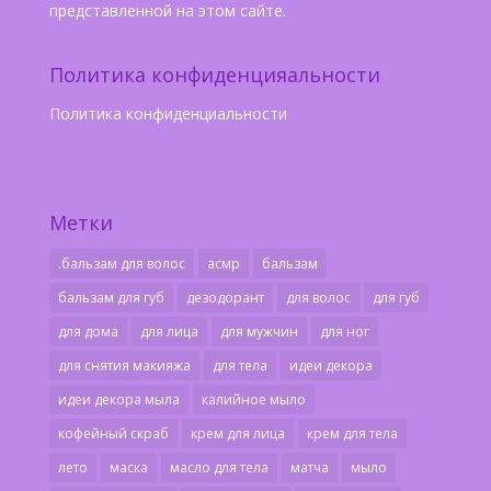
представленной на этом сайте.
Политика конфиденцияальности
Политика конфиденциальности
Метки
.бальзам для волос
асмр
бальзам
бальзам для губ
дезодорант
для волос
для губ
для дома
для лица
для мужчин
для ног
для снятия макияжа
для тела
идеи декора
идеи декора мыла
калийное мыло
кофейный скраб
крем для лица
крем для тела
лето
маска
масло для тела
матча
мыло