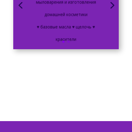
мыловарения и изготовления
домашней косметики
♥ базовые масла ♥ щелочь ♥
красители
♥ отдушки ♥ мыльная основа ♥ ПАВ
♥ эмульгаторы ♥ консерванты ♥
и многое другое по привлекательным
ценам!
перейти в магазин