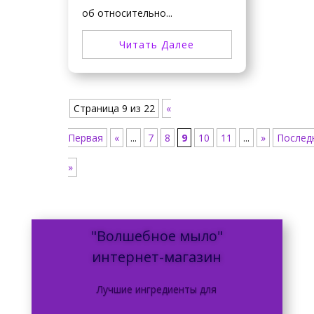
об относительно...
Читать Далее
Страница 9 из 22
«
Первая
«
...
7
8
9
10
11
...
»
Послед
»
"Волшебное мыло"
интернет-магазин
Лучшие ингредиенты для