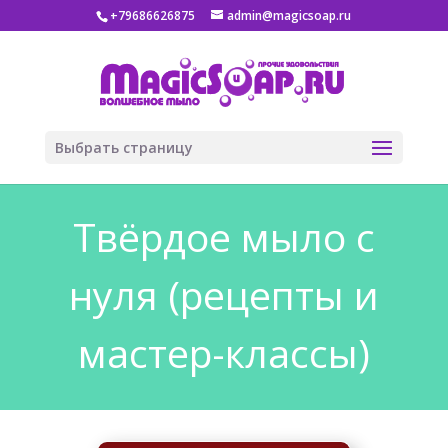
+79686626875
admin@magicsoap.ru
Выбрать страницу
Твёрдое мыло с
нуля (рецепты и
мастер-классы)