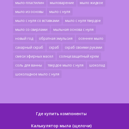
мыло-пластилин
мыловарение
мыло жидкое
мыло из основы
мыло с нуля
мыло с нуля со вставками
мыло с нуля твердое
мыло со свирлами
мыльная основа с нуля
новый год
обратная эмульсия
осеннее мыло
сахарный скраб
скраб
скраб своими руками
смеси эфирных масел
солнцезащитный крем
соль для ванны
твердое мыло с нуля
шоколад
шоколадное мыло с нуля
Где купить компоненты
Калькулятор мыла (щелочи)