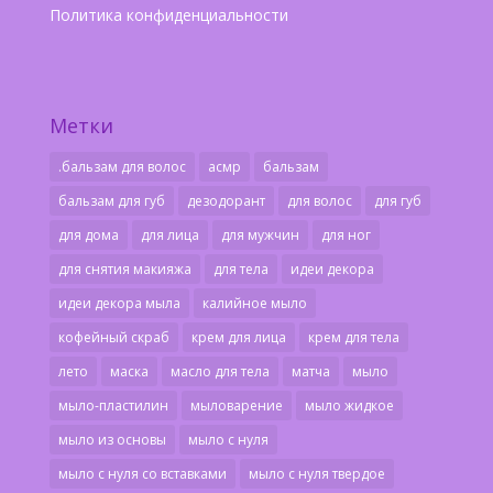
Политика конфиденциальности
Метки
.бальзам для волос
асмр
бальзам
бальзам для губ
дезодорант
для волос
для губ
для дома
для лица
для мужчин
для ног
для снятия макияжа
для тела
идеи декора
идеи декора мыла
калийное мыло
кофейный скраб
крем для лица
крем для тела
лето
маска
масло для тела
матча
мыло
мыло-пластилин
мыловарение
мыло жидкое
мыло из основы
мыло с нуля
мыло с нуля со вставками
мыло с нуля твердое