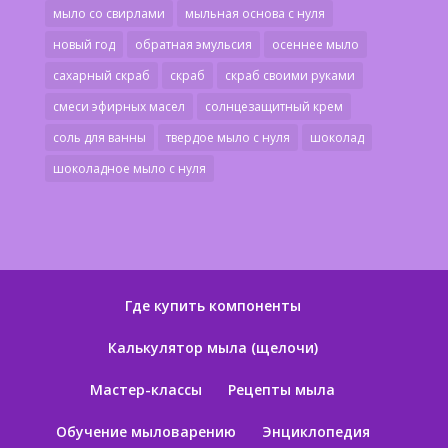
мыло со свирлами
мыльная основа с нуля
новый год
обратная эмульсия
осеннее мыло
сахарный скраб
скраб
скраб своими руками
смеси эфирных масел
солнцезащитный крем
соль для ванны
твердое мыло с нуля
шоколад
шоколадное мыло с нуля
Где купить компоненты
Калькулятор мыла (щелочи)
Мастер-классы
Рецепты мыла
Обучение мыловарению
Энциклопедия