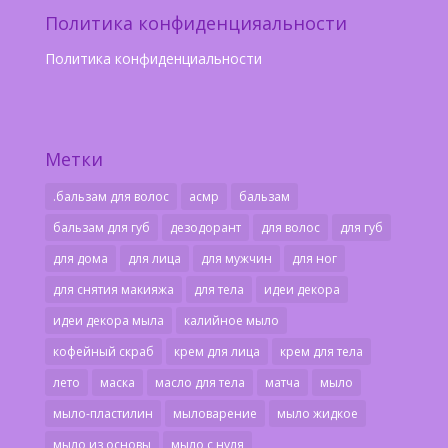
Политика конфиденцияальности
Политика конфиденциальности
Метки
.бальзам для волос
асмр
бальзам
бальзам для губ
дезодорант
для волос
для губ
для дома
для лица
для мужчин
для ног
для снятия макияжа
для тела
идеи декора
идеи декора мыла
калийное мыло
кофейный скраб
крем для лица
крем для тела
лето
маска
масло для тела
матча
мыло
мыло-пластилин
мыловарение
мыло жидкое
мыло из основы
мыло с нуля