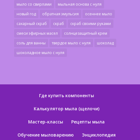
мыло со свирлами
мыльная основа с нуля
новый год
обратная эмульсия
осеннее мыло
сахарный скраб
скраб
скраб своими руками
смеси эфирных масел
солнцезащитный крем
соль для ванны
твердое мыло с нуля
шоколад
шоколадное мыло с нуля
Где купить компоненты
Калькулятор мыла (щелочи)
Мастер-классы
Рецепты мыла
Обучение мыловарению
Энциклопедия