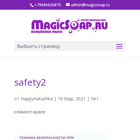
+79686626875
admin@magicsoap.ru
Выбрать страницу
safety2
от
HappyNatashka
|
16 Мар, 2021
|
Нет
комментариев