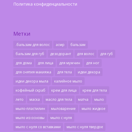
Политика конфиденциальности
Метки
.бальзам для волос
асмр
бальзам
бальзам для губ
дезодорант
для волос
для губ
для дома
для лица
для мужчин
для ног
для снятия макияжа
для тела
идеи декора
идеи декора мыла
калийное мыло
кофейный скраб
крем для лица
крем для тела
лето
маска
масло для тела
матча
мыло
мыло-пластилин
мыловарение
мыло жидкое
мыло из основы
мыло с нуля
мыло с нуля со вставками
мыло с нуля твердое