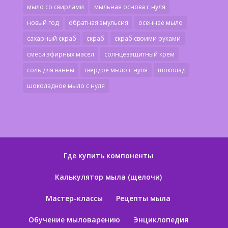
мыло со свирлами
мыльная основа с нуля
новый год
обратная эмульсия
осеннее мыло
сахарный скраб
скраб
скраб своими руками
смеси эфирных масел
солнцезащитный крем
соль для ванны
твердое мыло с нуля
шоколад
шоколадное мыло с нуля
Где купить компоненты
Калькулятор мыла (щелочи)
Мастер-классы
Рецепты мыла
Обучение мыловарению
Энциклопедия