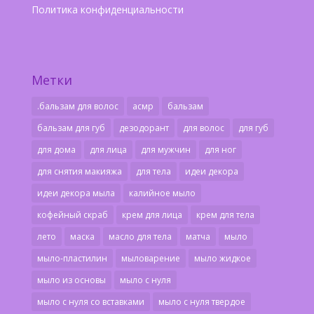
Политика конфиденциальности
Метки
.бальзам для волос
асмр
бальзам
бальзам для губ
дезодорант
для волос
для губ
для дома
для лица
для мужчин
для ног
для снятия макияжа
для тела
идеи декора
идеи декора мыла
калийное мыло
кофейный скраб
крем для лица
крем для тела
лето
маска
масло для тела
матча
мыло
мыло-пластилин
мыловарение
мыло жидкое
мыло из основы
мыло с нуля
мыло с нуля со вставками
мыло с нуля твердое