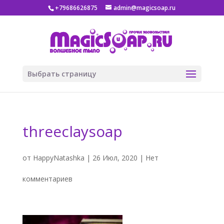
+79686626875
admin@magicsoap.ru
Выбрать страницу
threeclaysoap
от
HappyNatashka
|
26 Июл, 2020
|
Нет
комментариев