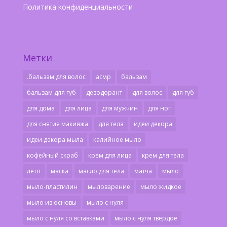
Политика конфиденциальности
Метки
.бальзам для волос
асмр
бальзам
бальзам для губ
дезодорант
для волос
для губ
для дома
для лица
для мужчин
для ног
для снятия макияжа
для тела
идеи декора
идеи декора мыла
калийное мыло
кофейный скраб
крем для лица
крем для тела
лето
маска
масло для тела
матча
мыло
мыло-пластилин
мыловарение
мыло жидкое
мыло из основы
мыло с нуля
мыло с нуля со вставками
мыло с нуля твердое