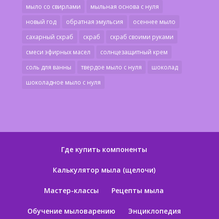
мыло со свирлами
мыльная основа с нуля
новый год
обратная эмульсия
осеннее мыло
сахарный скраб
скраб
скраб своими руками
смеси эфирных масел
солнцезащитный крем
соль для ванны
твердое мыло с нуля
шоколад
шоколадное мыло с нуля
Где купить компоненты
Калькулятор мыла (щелочи)
Мастер-классы
Рецепты мыла
Обучение мыловарению
Энциклопедия