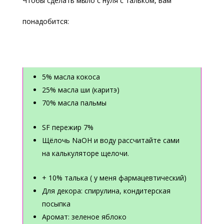
Чтобы сделать мыло с нуля с тальком, вам
понадобится:
5% масла кокоса
25% масла ши (каритэ)
70% масла пальмы
SF пережир 7%
Щёлочь NaOH и воду рассчитайте сами
на калькуляторе щелочи.
+ 10% талька ( у меня фармацевтический)
Для декора: спирулина, кондитерская
посыпка
Аромат: зеленое яблоко