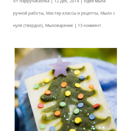
от
HappyNatashka
|
12 Дек, 2014
|
Идеи мыла
ручной работы
,
Мастер-классы и рецепты
,
Мыло с
нуля (твердое)
,
Мыловарение
|
13 коммент.