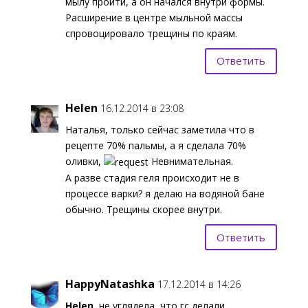
мылу пройти, а он начался внутри формы.
Расширение в центре мыльной массы
спровоцировало трещины по краям.
Ответить
Helen
16.12.2014 в 23:08
Наталья, только сейчас заметила что в
рецепте 70% пальмы, а я сделала 70%
оливки,
Невнимательная.
А разве стадия геля происходит не в
процессе варки? я делаю на водяной бане
обычно. Трещины скорее внутри.
Ответить
HappyNatashka
17.12.2014 в 14:26
Helen
, не углядела, что гс делали.