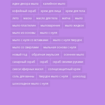
идеи декора мыла
калийное мыло
кофейный скраб
крем для лица
крем для тела
лето
маска
масло для тела
матча
мыло
мыло-пластилин
мыловарение
мыло жидкое
мыло из основы
мыло с нуля
мыло с нуля со вставками
мыло с нуля твердое
мыло со свирлами
мыльная основа с нуля
новый год
обратная эмульсия
осеннее мыло
сахарный скраб
скраб
скраб своими руками
смеси эфирных масел
солнцезащитный крем
соль для ванны
твердое мыло с нуля
шоколад
шоколадное мыло с нуля