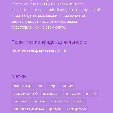
на ваш собственный риск. Автор не несёт
ответственности за любой результат, полученный
вами в ходе использования вами рецептов,
мастер-классов и другой информации,
представленной на этом сайте.
Политика конфиденцияальности
Политика конфиденциальности
Метки
.бальзам для волос
асмр
бальзам
бальзам для губ
дезодорант
для волос
для губ
для дома
для лица
для мужчин
для ног
для снятия макияжа
для тела
идеи декора