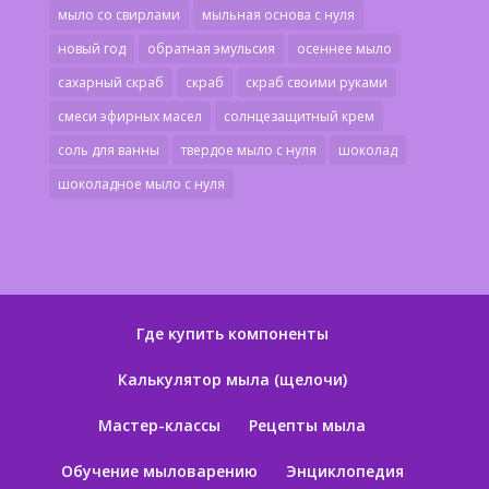
мыло со свирлами
мыльная основа с нуля
новый год
обратная эмульсия
осеннее мыло
сахарный скраб
скраб
скраб своими руками
смеси эфирных масел
солнцезащитный крем
соль для ванны
твердое мыло с нуля
шоколад
шоколадное мыло с нуля
Где купить компоненты
Калькулятор мыла (щелочи)
Мастер-классы
Рецепты мыла
Обучение мыловарению
Энциклопедия