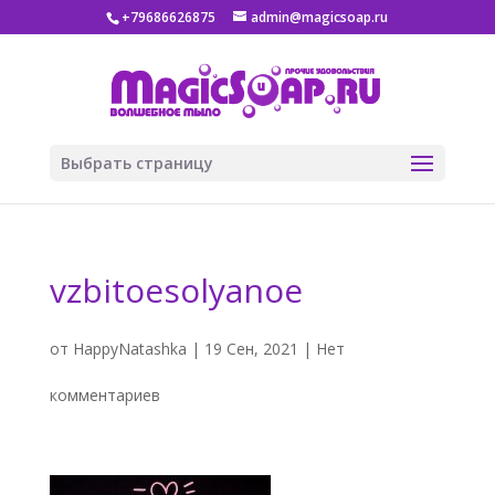
+79686626875
admin@magicsoap.ru
Выбрать страницу
vzbitoesolyanoe
от
HappyNatashka
|
19 Сен, 2021
|
Нет
комментариев