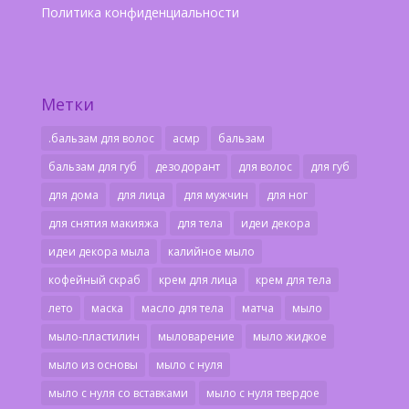
Политика конфиденциальности
Метки
.бальзам для волос
асмр
бальзам
бальзам для губ
дезодорант
для волос
для губ
для дома
для лица
для мужчин
для ног
для снятия макияжа
для тела
идеи декора
идеи декора мыла
калийное мыло
кофейный скраб
крем для лица
крем для тела
лето
маска
масло для тела
матча
мыло
мыло-пластилин
мыловарение
мыло жидкое
мыло из основы
мыло с нуля
мыло с нуля со вставками
мыло с нуля твердое