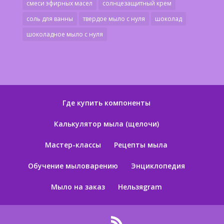
смеси эфирных масел
солнцезащитный крем
соль для ванны
твердое мыло с нуля
шоколад
шоколадное мыло с нуля
Где купить компоненты
Калькулятор мыла (щелочи)
Мастер-классы
Рецепты мыла
Обучение мыловарению
Энциклопедия
Мыло на заказ
Нельзяgram