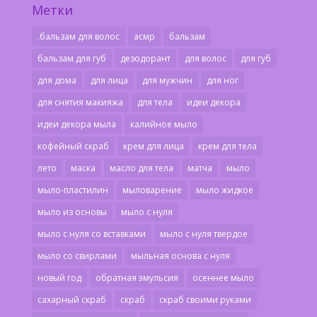
Метки
.бальзам для волос
асмр
бальзам
бальзам для губ
дезодорант
для волос
для губ
для дома
для лица
для мужчин
для ног
для снятия макияжа
для тела
идеи декора
идеи декора мыла
калийное мыло
кофейный скраб
крем для лица
крем для тела
лето
маска
масло для тела
матча
мыло
мыло-пластилин
мыловарение
мыло жидкое
мыло из основы
мыло с нуля
мыло с нуля со вставками
мыло с нуля твердое
мыло со свирлами
мыльная основа с нуля
новый год
обратная эмульсия
осеннее мыло
сахарный скраб
скраб
скраб своими руками