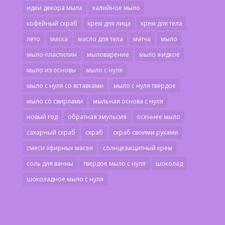
идеи декора мыла
калийное мыло
кофейный скраб
крем для лица
крем для тела
лето
маска
масло для тела
матча
мыло
мыло-пластилин
мыловарение
мыло жидкое
мыло из основы
мыло с нуля
мыло с нуля со вставками
мыло с нуля твердое
мыло со свирлами
мыльная основа с нуля
новый год
обратная эмульсия
осеннее мыло
сахарный скраб
скраб
скраб своими руками
смеси эфирных масел
солнцезащитный крем
соль для ванны
твердое мыло с нуля
шоколад
шоколадное мыло с нуля