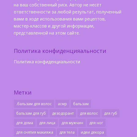
на ваш собственный риск. Автор не несёт
ответственности за любой результат, полученный
вами в ходе использования вами рецептов,
мастер-классов и другой информации,
представленной на этом сайте.
Политика конфиденцияальности
Политика конфиденциальности
Метки
.бальзам для волос
асмр
бальзам
бальзам для губ
дезодорант
для волос
для губ
для дома
для лица
для мужчин
для ног
для снятия макияжа
для тела
идеи декора