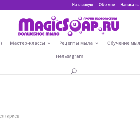
На главную
Обо мне
Написать
)
Мастер-классы
Рецепты мыла
Обучение мы
Нельзяgram
1
ентариев