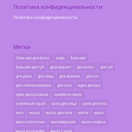
Политика конфиденцияальности
Политика конфиденциальности
Метки
.бальзам для волос
асмр
бальзам
бальзам для губ
дезодорант
для волос
для губ
для дома
для лица
для мужчин
для ног
для снятия макияжа
для тела
идеи декора
идеи декора мыла
калийное мыло
кофейный скраб
крем для лица
крем для тела
лето
маска
масло для тела
матча
мыло
мыло-пластилин
мыловарение
мыло жидкое
мыло из основы
мыло с нуля