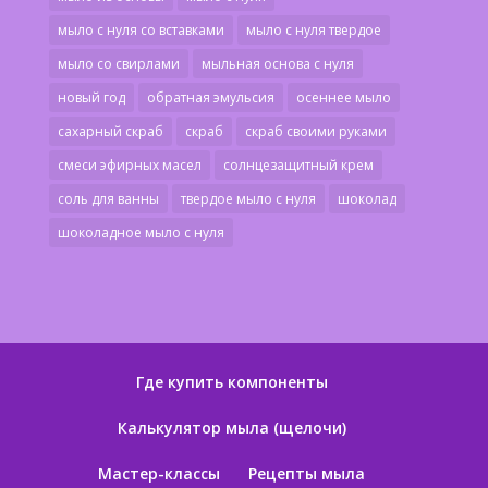
мыло с нуля со вставками
мыло с нуля твердое
мыло со свирлами
мыльная основа с нуля
новый год
обратная эмульсия
осеннее мыло
сахарный скраб
скраб
скраб своими руками
смеси эфирных масел
солнцезащитный крем
соль для ванны
твердое мыло с нуля
шоколад
шоколадное мыло с нуля
Где купить компоненты
Калькулятор мыла (щелочи)
Мастер-классы
Рецепты мыла