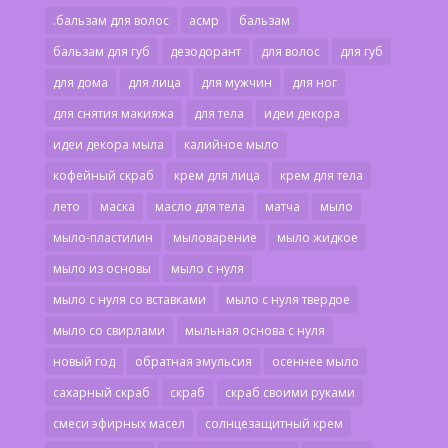
.бальзам для волос
асмр
бальзам
бальзам для губ
дезодорант
для волос
для губ
для дома
для лица
для мужчин
для ног
для снятия макияжа
для тела
идеи декора
идеи декора мыла
калийное мыло
кофейный скраб
крем для лица
крем для тела
лето
маска
масло для тела
матча
мыло
мыло-пластилин
мыловарение
мыло жидкое
мыло из основы
мыло с нуля
мыло с нуля со вставками
мыло с нуля твердое
мыло со свирлами
мыльная основа с нуля
новый год
обратная эмульсия
осеннее мыло
сахарный скраб
скраб
скраб своими руками
смеси эфирных масел
солнцезащитный крем