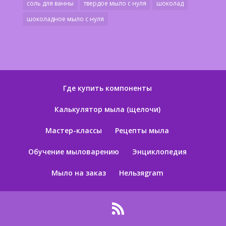
соль для ванны
твердое мыло с нуля
шоколад
шоколадное мыло с нуля
Где купить компоненты
Калькулятор мыла (щелочи)
Мастер-классы
Рецепты мыла
Обучение мыловарению
Энциклопедия
Мыло на заказ
Нельзяgram