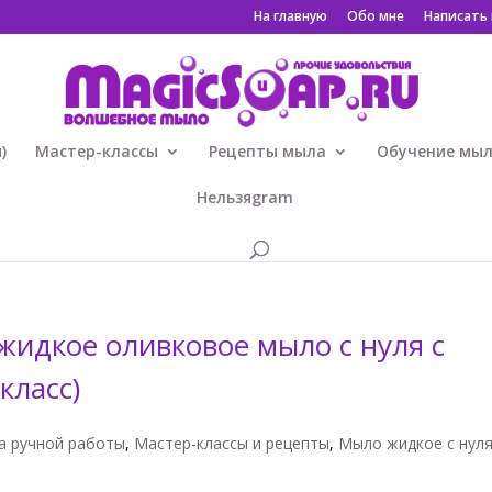
На главную
Обо мне
Написать
)
Мастер-классы
Рецепты мыла
Обучение мы
Нельзяgram
жидкое оливковое мыло с нуля с
класс)
а ручной работы
,
Мастер-классы и рецепты
,
Мыло жидкое с нул