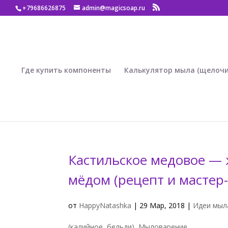
+79686626875
admin@magicsoap.ru
Где купить компоненты
Калькулятор мыла (щелочи
Кастильское медовое — 
мёдом (рецепт и мастер-
от
HappyNatashka
|
29 Мар, 2018
|
Идеи мыл
(калийное, бельди)
,
Мыловарение