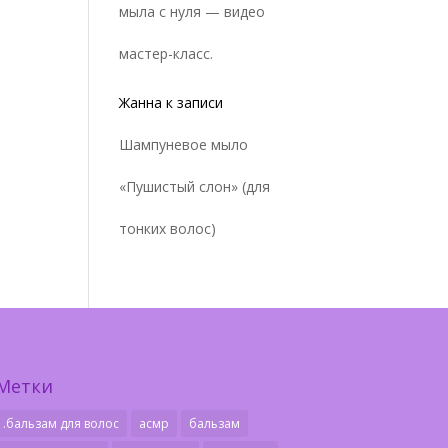
мыла с нуля — видео
мастер-класс.
Жанна
к записи
Шампуневое мыло
«Пушистый слон» (для
тонких волос)
Метки
.бальзам для волос
асмр
бальзам