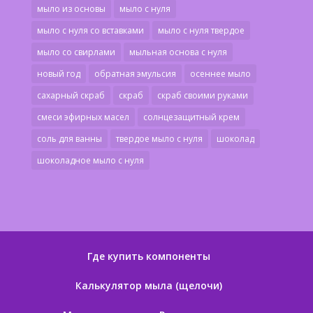
мыло из основы
мыло с нуля
мыло с нуля со вставками
мыло с нуля твердое
мыло со свирлами
мыльная основа с нуля
новый год
обратная эмульсия
осеннее мыло
сахарный скраб
скраб
скраб своими руками
смеси эфирных масел
солнцезащитный крем
соль для ванны
твердое мыло с нуля
шоколад
шоколадное мыло с нуля
Где купить компоненты
Калькулятор мыла (щелочи)