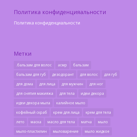
Политика конфиденцияальности
Политика конфиденциальности
Метки
.бальзам для волос
асмр
бальзам
бальзам для губ
дезодорант
для волос
для губ
для дома
для лица
для мужчин
для ног
для снятия макияжа
для тела
идеи декора
идеи декора мыла
калийное мыло
кофейный скраб
крем для лица
крем для тела
лето
маска
масло для тела
матча
мыло
мыло-пластилин
мыловарение
мыло жидкое