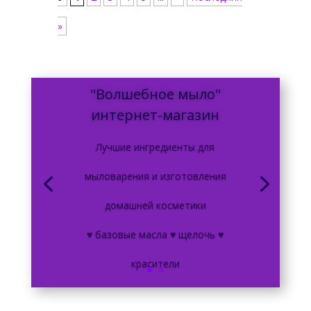
»
"Волшебное мыло"
интернет-магазин
Лучшие ингредиенты для
мыловарения и изготовления
домашней косметики
♥ базовые масла ♥ щелочь ♥
красители
♥ отдушки ♥ мыльная основа ♥ ПАВ