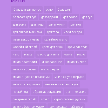
Метки
.бальзам для волос
асмр
бальзам
бальзам для губ
дезодорант
для волос
для губ
для дома
для лица
для мужчин
для ног
для снятия макияжа
для тела
идеи декора
идеи декора мыла
калийное мыло
кофейный скраб
крем для лица
крем для тела
лето
маска
масло для тела
матча
мыло
мыло-пластилин
мыловарение
мыло жидкое
мыло из основы
мыло с нуля
мыло с нуля со вставками
мыло с нуля твердое
мыло со свирлами
мыльная основа с нуля
новый год
обратная эмульсия
осеннее мыло
сахарный скраб
скраб
скраб своими руками
смеси эфирных масел
солнцезащитный крем