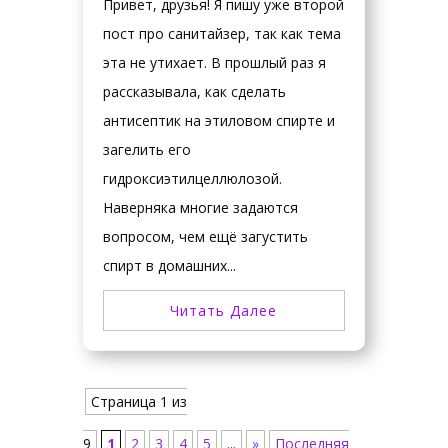
Привет, друзья! Я пишу уже второй
пост про санитайзер, так как тема
эта не утихает. В прошлый раз я
рассказывала, как сделать
антисептик на этиловом спирте и
загелить его
гидроксиэтилцеллюлозой.
Наверняка многие задаются
вопросом, чем ещё загустить
спирт в домашних...
Читать Далее
Страница 1 из
9
1
2
3
4
5
...
»
Последняя