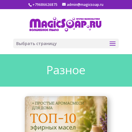
+79686626875
admin@magicsoap.ru
Выбрать страницу
Разное