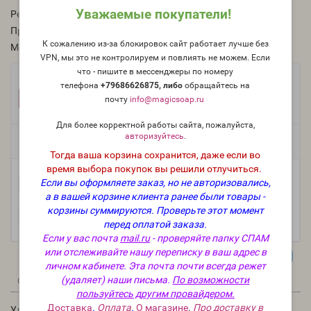
Уважаемые покупатели!
Рейтинг:
Производитель:
BrambleBerry, США
К сожалению из-за блокировок сайт работает лучше без
Модель:
Pigm-usa-06
VPN, мы это не контролируем и повлиять не можем. Если
что - пишите в мессенджеры по номеру
Фасовка:
телефона
+79686626875, либо
о
бращайтесь на
10 г
5 г
410 руб.
225 руб.
почту
info@magicsoap.ru
Для более корректной работы сайта, пожалуйста,
авторизуйтесь
.
Есть в наличии
Тогда ваша корзина сохранится, даже если во
время выбора покупок вы решили отлучиться.
Если вы оформляете заказ, но не авторизовались,
-
В корзину
+
а в вашей корзине клиента ранее были товары -
корзины суммируются.
Проверьте этот момент
перед оплатой заказа.
Если у вас почта
mail.ru
- проверяйте папку СПАМ
или отслеживайте нашу переписку в ваш адрес в
личном кабинете. Эта почта почти всегда режет
(удаляет) наши письма.
По возможности
0
0
Описание
Отзывы
Вопрос - Ответ
пользуйтесь другим провайдером.
Доставка
.
Оплата
.
О магазине
.
Про доставку в
Ультрамариновый розовый оксидный пигмент (Ultramarine