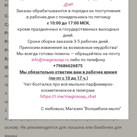
ДНР.
Pink Oxide Pigment) - матовый пигмент, США
Заказы обрабатываются в порядке их поступления
Состав (название INCI):
Ультрамарины (CI 77007)
в рабочие дни с понедельника по пятницу
с 10:00 до 17:00 МСК
,
Срок годности:
неограничен
кроме праздничных и государственных выходных
Рекомендуется для мыла с нуля ХС и ГС:
да
дней.
Сроки сборки заказов 3-5 рабочих дней.
Рекомендуется для мыла из основы:
нет
Приносим извинения за возможные неудобства!
Рекомендуется для бомбочек для ванны:
нет
Мы всегда готовы помочь — обращайтесь на почту
Безопасность для глаз:
да
info@magicsoap.ru
либо по телефону
+79686626875
Инструкции по применению:
Чтобы растопить и залить
Мы обязательно ответим вам в рабочее время
мыло, смешайте 1 чайную ложку с 1 столовой ложкой 99-
(пн-пт с 10 до 17 ч.)
Чат-болталка про всё мыльно-парфюмерно-
процентного изопропилового спирта.
Добавьте 0,25 ч.
косметическое в телеграм:
л.
диспергированного пигмента за раз в расплавленную
https://t.me/magicsoap_chat
основу.
Для мыла с нуля ХС и ГС смешайте 1 чайную ложку с
С любовью, Магазин "Волшебное мыло"
1 столовой ложкой легкого масла.
Добавьте 1 ч.
л.
диспергированного пигмента за раз в расплавленную
основу.
Не рекомендуется для лосьона или бомбочек для
ванны.