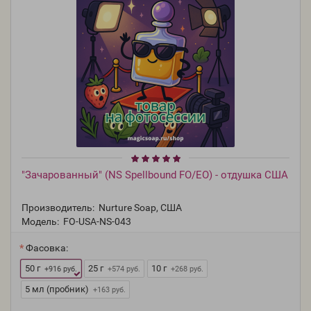
"Зачарованный" (NS Spellbound FO/EO) - отдушка США
Производитель:
Nurture Soap, США
Модель:
FO-USA-NS-043
Фасовка:
50 г
25 г
10 г
+916 руб.
+574 руб.
+268 руб.
5 мл (пробник)
+163 руб.