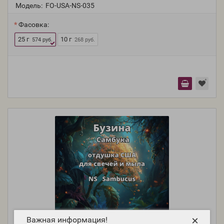
Модель:
FO-USA-NS-035
Фасовка:
25 г
10 г
574 руб.
268 руб.
×
Важная информация!