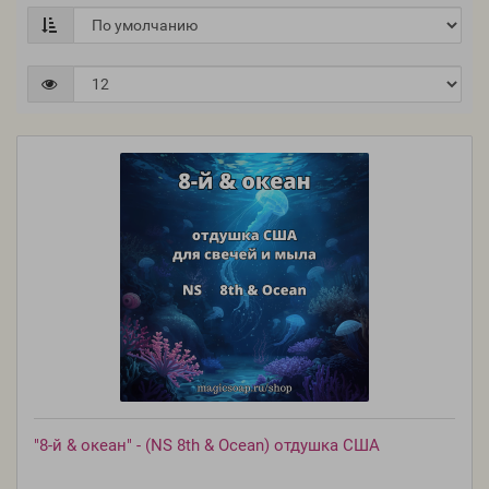
"8-й & океан" - (NS 8th & Ocean) отдушка США