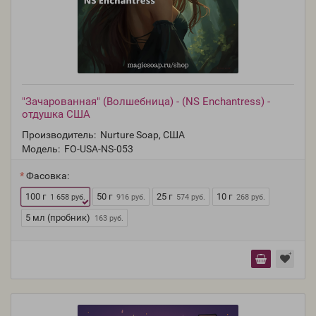
"Зачарованная" (Волшебница) - (NS Enchantress) -
отдушка США
Производитель:
Nurture Soap, США
Модель:
FO-USA-NS-053
Фасовка:
100 г
50 г
25 г
10 г
1 658 руб.
916 руб.
574 руб.
268 руб.
5 мл (пробник)
163 руб.