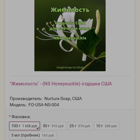
"Жимолость" - (NS Honeysuckle) отдушка США
Производитель:
Nurture Soap, США
Модель:
FO-USA-NS-004
Фасовка:
100 г
50 г
25 г
10 г
1 658 руб.
916 руб.
574 руб.
268 руб.
5 мл (пробник)
163 руб.