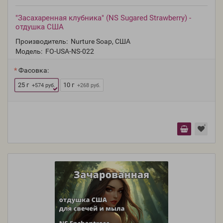
"Засахаренная клубника" (NS Sugared Strawberry) -
отдушка США
Производитель:
Nurture Soap, США
Модель:
FO-USA-NS-022
Фасовка:
25 г
10 г
+574 руб.
+268 руб.