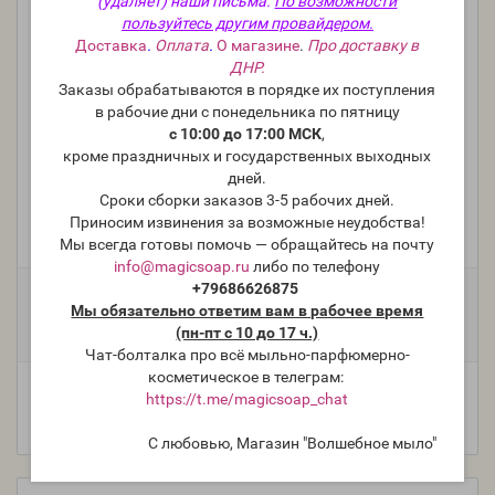
(удаляет) наши письма.
По возможности
пользуйтесь другим провайдером.
Доставка
.
Оплата
.
О магазине
.
Про доставку в
ДНР.
Заказы обрабатываются в порядке их поступления
в рабочие дни с понедельника по пятницу
с 10:00 до 17:00 МСК
,
кроме праздничных и государственных выходных
"Варенье из лепестков роз" (по мотивам Lush Rose
дней.
Jam) (NS Rose Petal Preserves) - отдушка США
Сроки сборки заказов 3-5 рабочих дней.
Приносим извинения за возможные неудобства!
Производитель:
Nurture Soap, США
Мы всегда готовы помочь — обращайтесь на почту
Модель:
FO-USA-NS-019
info@magicsoap.ru
либо по телефону
+79686626875
Фасовка:
Мы обязательно ответим вам в рабочее время
50 г
10 г
916 руб.
268 руб.
(пн-пт с 10 до 17 ч.)
Чат-болталка про всё мыльно-парфюмерно-
косметическое в телеграм:
https://t.me/magicsoap_chat
С любовью, Магазин "Волшебное мыло"