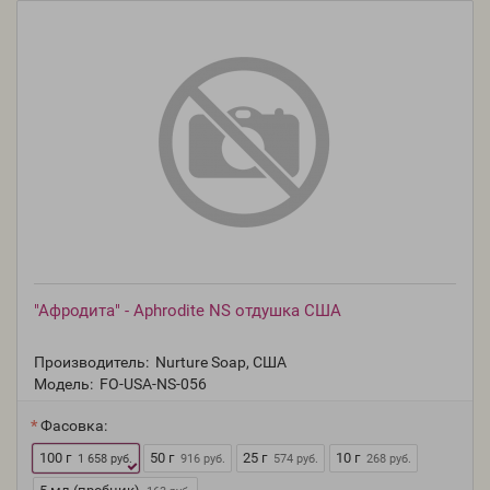
"Афродита" - Aphrodite NS отдушка США
Производитель:
Nurture Soap, США
Модель:
FO-USA-NS-056
Фасовка:
100 г
50 г
25 г
10 г
1 658 руб.
916 руб.
574 руб.
268 руб.