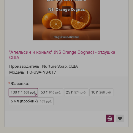
"Апельсин и коньяк" (NS Orange Cognac) - отдушка
США
Производитель:
Nurture Soap, США
Модель:
FO-USA-NS-017
Фасовка:
100 г
50 г
25 г
10 г
1 658 руб.
916 руб.
574 руб.
268 руб.
5 мл (пробник)
163 руб.