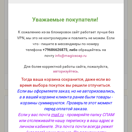
"Бузина (Самбука)" - (NS Sambucus) отдушка США
Уважаемые покупатели!
Производитель:
Nurture Soap, США
К сожалению из-за блокировок сайт работает лучше без
Модель:
FO-USA-NS-003
VPN, мы это не контролируем и повлиять не можем. Если
что - пишите в мессенджеры по номеру
Фасовка:
телефона
+79686626875, либо
о
бращайтесь на
100 г
50 г
25 г
10 г
1 658 руб.
916 руб.
574 руб.
268 руб.
почту
info@magicsoap.ru
5 мл (пробник)
163 руб.
Для более корректной работы сайта, пожалуйста,
авторизуйтесь
.
Тогда ваша корзина сохранится, даже если во
время выбора покупок вы решили отлучиться.
Если вы оформляете заказ, но не авторизовались,
а в вашей корзине клиента ранее были товары -
корзины суммируются.
Проверьте этот момент
перед оплатой заказа.
Если у вас почта
mail.ru
- проверяйте папку СПАМ
или отслеживайте нашу переписку в ваш адрес в
личном кабинете. Эта почта почти всегда режет