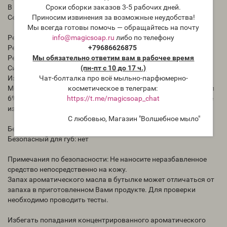
Сроки сборки заказов 3-5 рабочих дней.
В мыле с нуля: хорошо ведет себя в ХС и ГС
Приносим извинения за возможные неудобства!
Семейство ароматов: Пряные
Мы всегда готовы помочь — обращайтесь на почту
info@magicsoap.ru
либо по телефону
Рекомендуется для основы: да
+79686626875
Рекомендуется для бомбочек для ванн: да
Мы обязательно ответим вам в рабочее время
Рекомендуется для свечей: да
(пн-пт с 10 до 17 ч.)
Сила аромата свечи: средняя
Чат-болталка про всё мыльно-парфюмерно-
Изменение цвета свечного воска: нет
косметическое в телеграм:
Метод тестирования свечей: Уровень ароматизации составил
https://t.me/magicsoap_chat
6%. Время отверждения составляло минимум 5 дней, а любое
изменение цвета отмечалось через 30 дней.
С любовью, Магазин "Волшебное мыло"
Безопасность для глаз: нет
Безопасный для губ: нет
Примечания по безопасности: Не наносите неразбавленное
средство непосредственно на кожу.
Запах ароматического масла в бутылке может отличаться от
запаха в приготовленном Вами продукте. Для проверки
необходимо проводить тесты.
Избегать попадания концентрированного ароматического