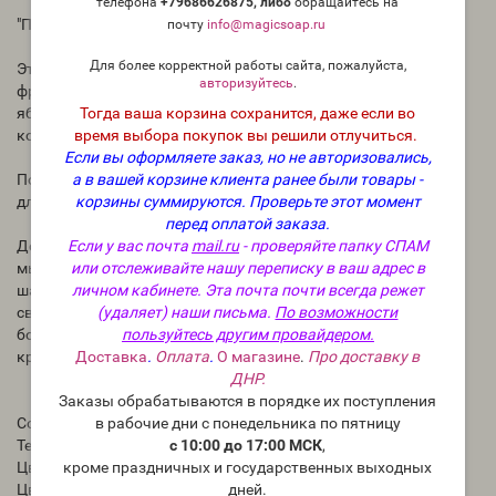
телефона
+79686626875, либо
о
бращайтесь на
"Пряная брусника" (BB Lingonberry Spice) - отдушка США
почту
info@magicsoap.ru
Для более корректной работы сайта, пожалуйста,
Этот аромат представляет собой идеальное сочетание
авторизуйтесь
.
фруктов и специй. Вам понравятся успокаивающие ноты
Тогда ваша корзина сохранится, даже если во
яблока, замороженных ягод, лимона, пихтового бальзама,
время выбора покупок вы решили отлучиться.
корицы, гвоздики, кедра, горного воздуха и мускуса.
Если вы оформляете заказ, но не авторизовались,
а в вашей корзине клиента ранее были товары -
Попробуйте его в мыле ручной работы, лосьоне и бомбочках
корзины суммируются.
Проверьте этот момент
для ванн. А еще он потрясающе пахнет в свечах.
перед оплатой заказа.
Если у вас почта
mail.ru
- проверяйте папку СПАМ
Дозировка:
или отслеживайте нашу переписку в ваш адрес в
мыло 3%-6%
личном кабинете. Эта почта почти всегда режет
шампунь или кондиционер 0,5%-3%
(удаляет) наши письма.
По возможности
свечи 2,5%-8%
пользуйтесь другим провайдером.
бомбочки, соль для ванны 1%-3%
Доставка
.
Оплата
.
О магазине
.
Про доставку в
крем, лосьон 0,25%-2%
ДНР.
Заказы обрабатываются в порядке их поступления
в рабочие дни с понедельника по пятницу
Содержание ванили: 1 %
с 10:00 до 17:00 МСК
,
Температура вспышки: 93 C
кроме праздничных и государственных выходных
Цвет мыла : светло-коричневый
дней.
Цвет масла: светло-желтый