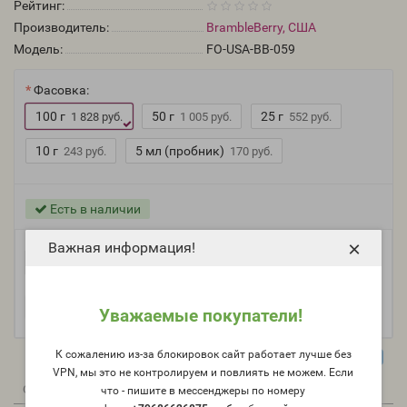
Рейтинг:
Производитель:
BrambleBerry, США
Модель:
FO-USA-BB-059
Фасовка:
100 г
50 г
25 г
1 828 руб.
1 005 руб.
552 руб.
10 г
5 мл (пробник)
243 руб.
170 руб.
Есть в наличии
×
Важная информация!
-
В корзину
+
Уважаемые покупатели!
К сожалению из-за блокировок сайт работает лучше без
VPN, мы это не контролируем и повлиять не можем. Если
0
0
Описание
Отзывы
Вопрос - Ответ
что - пишите в мессенджеры по номеру