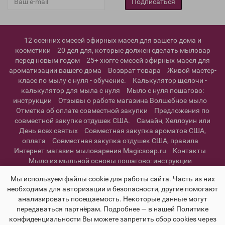
Подписаться
12 осенних смесей эфирных масел для вашего дома и
косметики
20 дел для, которые должен сделать мыловар
перед новым годом
25+ хюгге смесей эфирных масел для
ароматизации вашего дома
Возврат товара
Живой мастер-
класс по мылу с нуля - обучение.
Калькулятор щелочи -
калькулятор для мыла с нуля
Мыло с нуля пошагово:
инструкции
Отзывы о работе магазина Волшебное мыло
Отметка об оплате совместной закупки
Предложения по
совместной закупке отдушек США.
Самайн, Хеллоуин или
День всех святых
Совместная закупка ароматов США,
оплата
Совместная закупка отдушек США, правила
Интернет магазин мыловарения Magicsoap.ru
Контакты
Мыло из мыльной основы пошагово: инструкции
Информация о доставке
Политика конфиденциальности и
Мы используем файлы cookie для работы сайта. Часть из них
пользовательское соглашение
необходима для авторизации и безопасности, другие помогают
анализировать посещаемость. Некоторые данные могут
передаваться партнёрам. Подробнее — в нашей Политике
конфиденциальности Вы можете запретить сбор cookies через