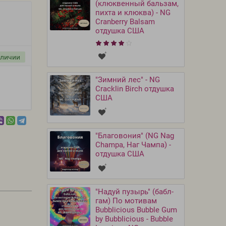
(клюквенный бальзам,
пихта и клюква) - NG
Cranberry Balsam
отдушка США
аличии
"Зимний лес" - NG
Cracklin Birch отдушка
США
"Благовония" (NG Nag
Champa, Наг Чампа) -
отдушка США
"Надуй пузырь" (бабл-
гам) По мотивам
Bubblicious Bubble Gum
by Bubblicious - Bubble