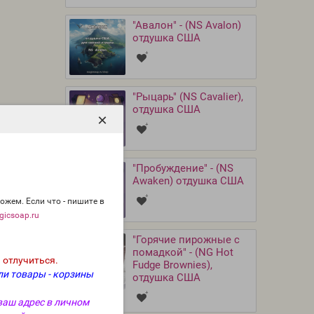
"Авалон" - (NS Avalon)
отдушка США
"Рыцарь" (NS Cavalier),
отдушка США
×
"Пробуждение" - (NS
Awaken) отдушка США
ожем. Если что - пишите в
icsoap.ru
"Горячие пирожные с
помадкой" - (NG Hot
 отлучиться.
Fudge Brownies),
ли товары - корзины
отдушка США
ваш адрес в личном