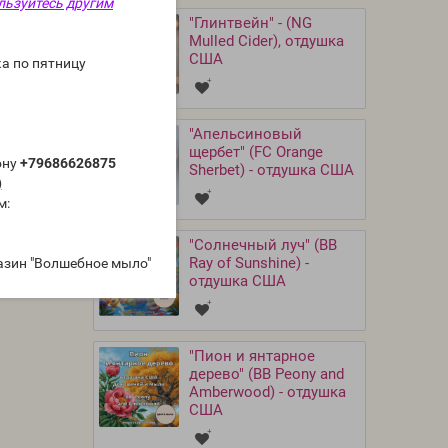
льзуйтесь другим
"Глинтвейн" - (NG
Mulled Cider), отдушка
США
а по пятницу
"Апельсиновый
щербет" (FC Orange
ону
+79686626875
Sherbet) - отдушка США
)
м:
"Солнечный луч" (BB
Ray of Sunshine) -
азин "Волшебное мыло"
отдушка США
"Пион и янтарное
дерево" (BB Peony and
Amberwood) - отдушка
США