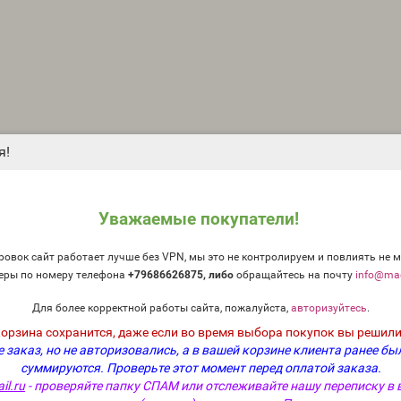
я!
Уважаемые покупатели!
овок сайт работает лучше без VPN, мы это не контролируем и повлиять не м
еры по номеру телефона
+79686626875, либо
о
бращайтесь на почту
info@mag
Для более корректной работы сайта, пожалуйста,
авторизуйтесь
.
корзина сохранится, даже если во время выбора покупок вы решили
 заказ, но не авторизовались, а в вашей корзине клиента ранее бы
суммируются.
Проверьте этот момент перед оплатой заказа.
il.ru
- проверяйте папку СПАМ или отслеживайте нашу переписку в 