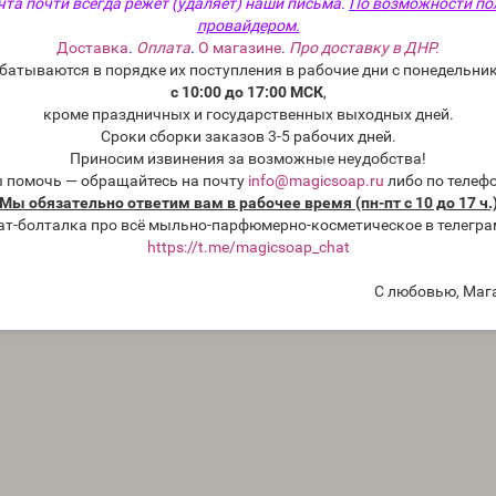
чта почти всегда режет (удаляет) наши письма.
По возможности по
провайдером.
Доставка
.
Оплата
.
О магазине
.
Про доставку в ДНР.
батываются в порядке их поступления в рабочие дни с понедельник
с 10:00 до 17:00 МСК
,
кроме праздничных и государственных выходных дней.
Сроки сборки заказов 3-5 рабочих дней.
Приносим извинения за возможные неудобства!
ы помочь — обращайтесь на почту
info@magicsoap.ru
либо по телеф
Мы обязательно ответим вам в рабочее время (пн-пт с 10 до 17 ч.
ат-болталка про всё мыльно-парфюмерно-косметическое в телегра
https://t.me/magicsoap_chat
С любовью, Маг