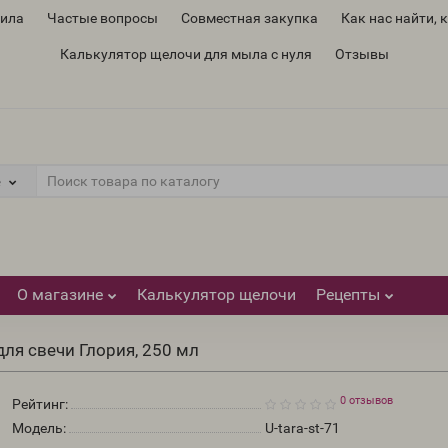
вила
Частые вопросы
Совместная закупка
Как нас найти, 
Калькулятор щелочи для мыла с нуля
Отзывы
е
О магазине
Калькулятор щелочи
Рецепты
для свечи Глория, 250 мл
0 отзывов
Рейтинг:
Модель:
U-tara-st-71