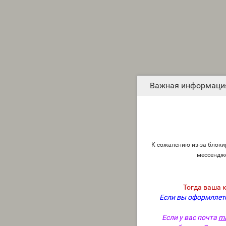
Важная информаци
К сожалению из-за блокир
мессендж
Тогда ваша 
Если вы оформляете
Если у вас почта
ma