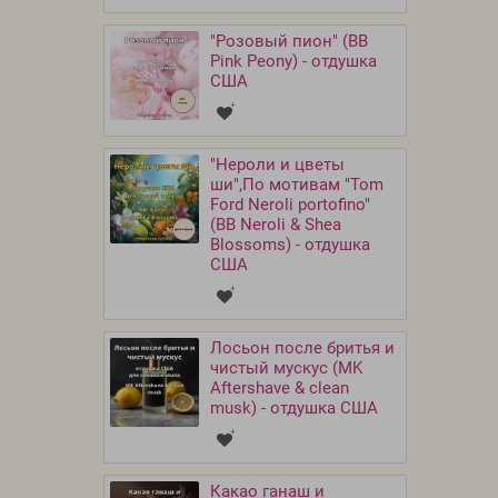
"Розовый пион" (BB
Pink Peony) - отдушка
США
"Нероли и цветы
ши",По мотивам "Tom
Ford Neroli portofino"
(BB Neroli & Shea
Blossoms) - отдушка
США
Лосьон после бритья и
чистый мускус (MK
Aftershave & clean
musk) - отдушка США
Какао ганаш и