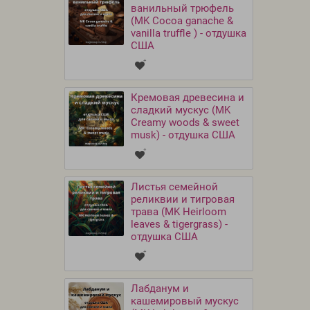
ванильный трюфель
(MK Cocoa ganache &
vanilla truffle ) - отдушка
США
Кремовая древесина и
сладкий мускус (MK
Creamy woods & sweet
musk) - отдушка США
Листья семейной
реликвии и тигровая
трава (MK Heirloom
leaves & tigergrass) -
отдушка США
Лабданум и
кашемировый мускус