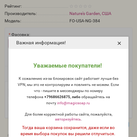
Рейтинг:
Производитель:
Nature's Garden, США
Модель:
FO-USA-NG-384
Фасовка:
×
Важная информация!
100 г
50 г
25 г
1 300 руб.
703 руб.
399 руб.
10 г
5 мл (пробник)
197 руб.
163 руб.
Уважаемые покупатели!
Есть в наличии
К сожалению из-за блокировок сайт работает лучше без
VPN, мы это не контролируем и повлиять не можем. Если
что - пишите в мессенджеры по номеру
-
В корзину
+
телефона
+79686626875, либо
о
бращайтесь на
почту
info@magicsoap.ru
Для более корректной работы сайта, пожалуйста,
авторизуйтесь
.
Тогда ваша корзина сохранится, даже если во
время выбора покупок вы решили отлучиться.
0
0
Описание
Отзывы
Вопрос - Ответ