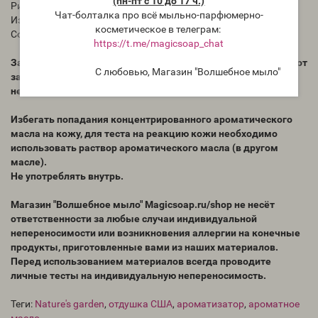
(пн-пт с 10 до 17 ч.)
Рисинг Нет
Чат-болталка про всё мыльно-парфюмерно-
Изменение цвета на светло-коричневый
косметическое в телеграм:
Сохранение аромата Сильный
https://t.me/magicsoap_chat
Запах ароматического масла в бутылке может отличаться от
С любовью, Магазин "Волшебное мыло"
запаха в приготовленном Вами продукте. Для проверки
необходимо проводить тесты.
Избегать попадания концентрированного ароматического
масла на кожу, для теста на реакцию кожи необходимо
использовать раствор ароматического масла (в другом
масле).
Не употреблять внутрь.
Магазин "Волшебное мыло" Magicsoap.ru/shop не несёт
ответственности за любые случаи индивидуальной
непереносимости или возникновения аллергии на конечные
продукты, приготовленные вами из наших материалов.
Перед использованием материалов всегда проводите
личные тесты на индивидуальную непереносимость.
Теги:
Nature's garden
,
отдушка США
,
ароматизатор
,
ароматное