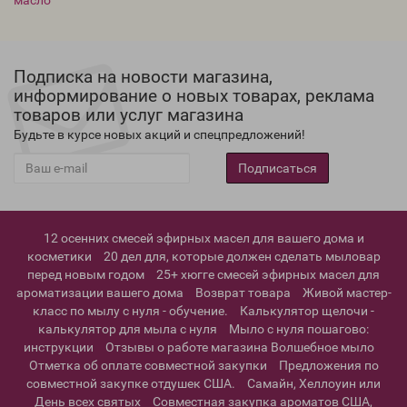
масло
Подписка на новости магазина,
информирование о новых товарах, реклама
товаров или услуг магазина
Будьте в курсе новых акций и спецпредложений!
Подписаться
12 осенних смесей эфирных масел для вашего дома и
косметики
20 дел для, которые должен сделать мыловар
перед новым годом
25+ хюгге смесей эфирных масел для
ароматизации вашего дома
Возврат товара
Живой мастер-
класс по мылу с нуля - обучение.
Калькулятор щелочи -
калькулятор для мыла с нуля
Мыло с нуля пошагово:
инструкции
Отзывы о работе магазина Волшебное мыло
Отметка об оплате совместной закупки
Предложения по
совместной закупке отдушек США.
Самайн, Хеллоуин или
День всех святых
Совместная закупка ароматов США,