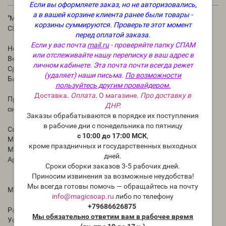
Если вы оформляете заказ, но не авторизовались,
а в вашей корзине клиента ранее были товары -
"Мятный пряник в шоколаде" (NG Peppermint Patty) - отдушка
корзины суммируются.
Проверьте этот момент
США
перед оплатой заказа.
Если у вас почта
mail.ru
- проверяйте папку СПАМ
Ноты аромата:
или отслеживайте нашу переписку в ваш адрес в
Верхние ноты: Мята перечная
личном кабинете. Эта почта почти всегда режет
Средние ноты: Ванильный крем
(удаляет) наши письма.
По возможности
Базовые ноты: Горько-сладкий шоколад
пользуйтесь другим провайдером.
Доставка
.
Оплата
.
О магазине
.
Про доставку в
Представляет собой аромат сливочной мяты и ванили с
ДНР.
сильным оттенком горько-сладкого шоколада.
Заказы обрабатываются в порядке их поступления
в рабочие дни с понедельника по пятницу
Свечи: до 10%
с 10:00 до 17:00 МСК
,
Масло для тела, лосьоны, массажные свечи: до 3%
кроме праздничных и государственных выходных
Мыло: до 5%
дней.
Аромадиффузоры: до 50%
Сроки сборки заказов 3-5 рабочих дней.
Приносим извинения за возможные неудобства!
Мы всегда готовы помочь — обращайтесь на почту
Мыло с нуля ХС:
info@magicsoap.ru
либо по телефону
+79686626875
Разделение Нет
Мы обязательно ответим вам в рабочее время
Ускорение Нет