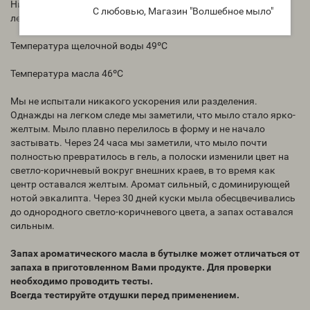
Никакого ускорения, нет разделения, цвет изменяется на
С любовью, Магазин "Волшебное мыло"
легкий загар
Температура щелочной воды 49ºC
Температура масла 46ºС
Мы не испытали никакого ускорения или разделения.
Однажды на легком следе мы заметили, что мыло стало ярко-
желтым. Мыло плавно перелилось в форму и не начало
застывать. Через 24 часа мы заметили, что мыло почти
полностью превратилось в гель, а полоски изменили цвет на
светло-коричневый вокруг внешних краев, в то время как
центр оставался желтым. Аромат сильный, с доминирующей
нотой эвкалипта. Через 30 дней куски мыла обесцвечивались
до однородного светло-коричневого цвета, а запах оставался
сильным.
Запах ароматического масла в бутылке может отличаться от
запаха в приготовленном Вами продукте. Для проверки
необходимо проводить тесты.
Всегда тестируйте отдушки перед применением.