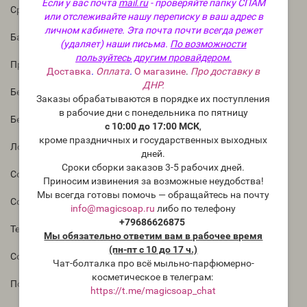
Если у вас почта
mail.ru
- проверяйте папку СПАМ
Средние ноты : Кедр, Бальзам
или отслеживайте нашу переписку в ваш адрес в
личном кабинете. Эта почта почти всегда режет
Базовые ноты: Пачули, Мох, Можжевельник, Сосна
(удаляет) наши письма.
По возможности
пользуйтесь другим провайдером.
Процент использования:
Доставка
.
Оплата
.
О магазине
.
Про доставку в
ДНР.
Безопасная дозировка в свечах: 3-10%
Заказы обрабатываются в порядке их поступления
в рабочие дни с понедельника по пятницу
Безопасная дозировка в мыле: 2-6%
с 10:00 до 17:00 МСК
,
кроме праздничных и государственных выходных
Лосьон, безопасное использование: 1-2%
дней.
Сроки сборки заказов 3-5 рабочих дней.
Совместимость с базой для диффузоров: требует тестов
Приносим извинения за возможные неудобства!
Мы всегда готовы помочь — обращайтесь на почту
Совместимость с соевым воском
info@magicsoap.ru
либо по телефону
+79686626875
Температура кипения: 88°C
Мы обязательно ответим вам в рабочее время
(пн-пт с 10 до 17 ч.)
Содержание ванилина: 0%
Чат-болталка про всё мыльно-парфюмерно-
косметическое в телеграм:
Поведение в мыле с нуля холодным способом:
https://t.me/magicsoap_chat