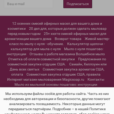
Подписаться
12 осенних смесей эфирных масел для вашего дома и
косметики
20 дел для, которые должен сделать мыловар
перед новым годом
25+ хюгге смесей эфирных масел для
ароматизации вашего дома
Возврат товара
Живой мастер-
класс по мылу с нуля - обучение.
Калькулятор щелочи -
калькулятор для мыла с нуля
Мыло с нуля пошагово:
инструкции
Отзывы о работе магазина Волшебное мыло
Отметка об оплате совместной закупки
Предложения по
совместной закупке отдушек США.
Самайн, Хеллоуин или
День всех святых
Совместная закупка ароматов США,
оплата
Совместная закупка отдушек США, правила
Интернет магазин мыловарения Magicsoap.ru
Контакты
Мыло из мыльной основы пошагово: инструкции
Информация о доставке
Политика конфиденциальности и
Мы используем файлы cookie для работы сайта. Часть из них
пользовательское соглашение
необходима для авторизации и безопасности, другие помогают
анализировать посещаемость. Некоторые данные могут
передаваться партнёрам. Подробнее — в нашей Политике