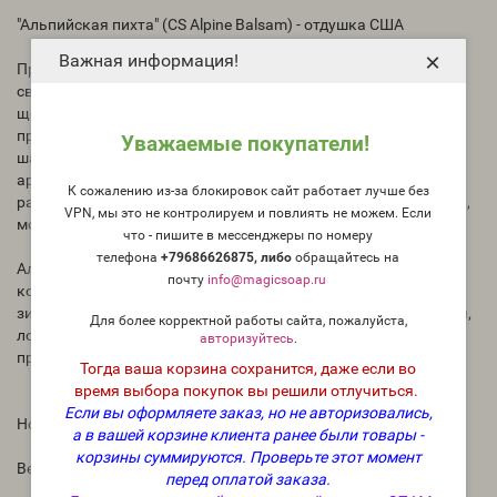
"Альпийская пихта" (CS Alpine Balsam) - отдушка США
×
Важная информация!
Представьте себе морозную зимнюю ночь, хруст
свежевыпавшего снега под ногами и бодрящий запах сосны,
щекочущий нос. Ароматическое масло «Альпийская пихта»
прекрасно передает эту древесную сцену. Игристое
Уважаемые покупатели!
шампанское и цитрусовые верхние ноты этого свежего
аромата сливаются с сердцем из бальзама и кедра, а затем
К сожалению из-за блокировок сайт работает лучше без
растворяются в ложе из мха, смешанного с древесной сосной,
VPN, мы это не контролируем и повлиять не можем. Если
можжевельником и пачули.
что - пишите в мессенджеры по номеру
телефона
+79686626875, либо
о
бращайтесь на
Альпийская пихта — уникальное дополнение к нашей
почту
info@magicsoap.ru
коллекции сосновых ароматов — прекрасный выбор для
зимних или уличных свечей. Взбитое мыло, сахарные скрабы,
Для более корректной работы сайта, пожалуйста,
лосьоны и мыло ручной работы дополняют одобренные
авторизуйтесь
.
продукты для этого зимнего аромата.
Тогда ваша корзина сохранится, даже если во
время выбора покупок вы решили отлучиться.
Если вы оформляете заказ, но не авторизовались,
Ноты аромата
а в вашей корзине клиента ранее были товары -
корзины суммируются.
Проверьте этот момент
Верхние ноты: бергамот, шампанское
перед оплатой заказа.