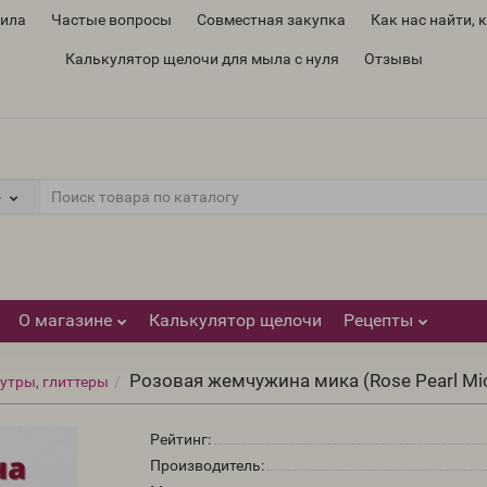
вила
Частые вопросы
Совместная закупка
Как нас найти, 
Калькулятор щелочи для мыла с нуля
Отзывы
е
О магазине
Калькулятор щелочи
Рецепты
Розовая жемчужина мика (Rose Pearl Mi
утры, глиттеры
Рейтинг:
Производитель: