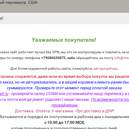
тный перламутр, США
я!
железа .
Уважаемые покупатели!
овок сайт работает лучше без VPN, мы это не контролируем и повлиять не м
еры по номеру телефона
+79686626875, либо
о
бращайтесь на почту
info@mag
Для более корректной работы сайта, пожалуйста,
авторизуйтесь
.
корзина сохранится, даже если во время выбора покупок вы решили
 заказ, но не авторизовались, а в вашей корзине клиента ранее бы
суммируются.
Проверьте этот момент перед оплатой заказа.
il.ru
- проверяйте папку СПАМ или отслеживайте нашу переписку в 
чта почти всегда режет (удаляет) наши письма.
По возможности по
провайдером.
айной ложки на 450 г. скраба, бомбочек для ванны и т. д. Чтобы р
Доставка
.
Оплата
.
О магазине
.
Про доставку в ДНР.
та.
Добавьте 0,5 ч. л.
диспергированной слюды за раз до расплавл
батываются в порядке их поступления в рабочие дни с понедельник
вьте 1 ч. л.
диспергированной слюды за раз до расплавленного мы
с 10:00 до 17:00 МСК
,
кроме праздничных и государственных выходных дней.