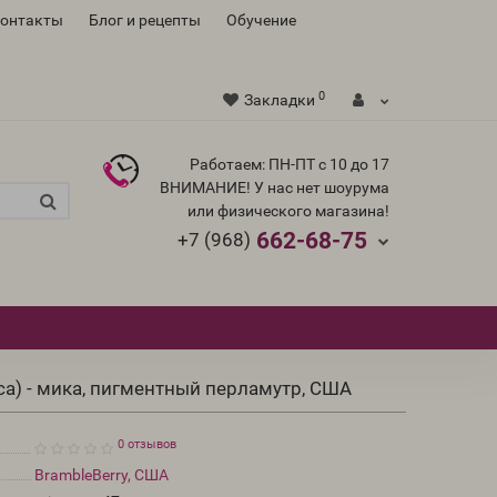
контакты
Блог и рецепты
Обучение
0
Закладки
Работаем: ПН-ПТ с 10 до 17
ВНИМАНИЕ! У нас нет шоурума
или физического магазина!
662-68-75
+7 (968)
ca) - мика, пигментный перламутр, США
0 отзывов
BrambleBerry, США