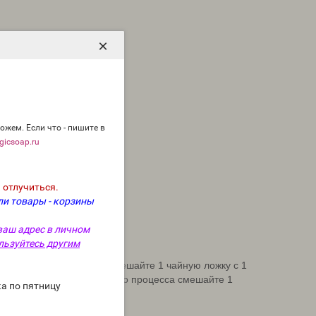
×
ожем. Если что - пишите в
icsoap.ru
 отлучиться.
ли товары - корзины
ваш адрес в личном
льзуйтесь другим
астопить и налить мыло, смешайте 1 чайную ложку с 1
енного мыла.
Для холодного процесса смешайте 1
а по пятницу
ла.