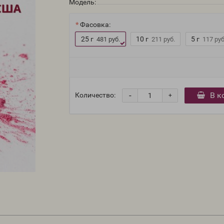
Модель:
Фасовка:
25 г
10 г
5 г
481 руб.
211 руб.
117 руб
-
В к
Количество:
+