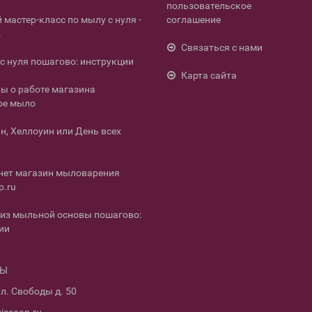
пользовательское
мастер-класс по мылу с нуля -
соглашение
.
Связаться с нами
с нуля пошагово: инструкции
Карта сайта
ы о работе магазина
ое мыло
н, Хеллоуин или День всех
нет магазин мыловарения
p.ru
из мыльной основы пошагово:
ии
ТЫ
л. Свободы д. 50