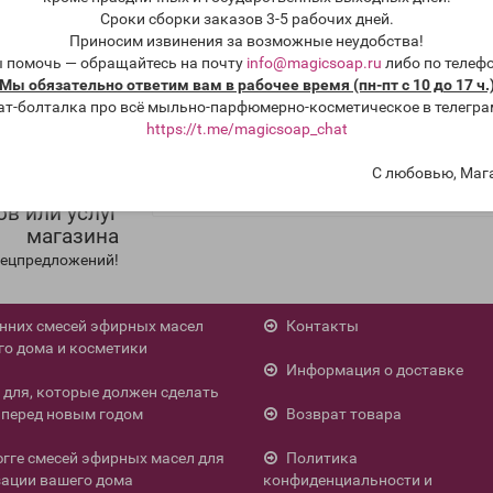
ю, избегать сквозняков, потому что порошок легко пылит и в пер
Сроки сборки заказов 3-5 рабочих дней.
Приносим извинения за возможные неудобства!
ы помочь — обращайтесь на почту
info@magicsoap.ru
либо по телеф
Мы обязательно ответим вам в рабочее время (пн-пт с 10 до 17 ч.
ат-болталка про всё мыльно-парфюмерно-косметическое в телегра
https://t.me/magicsoap_chat
С любовью, Маг
мирование о
ов или услуг
магазина
спецпредложений!
енних смесей эфирных масел
Контакты
го дома и косметики
Информация о доставке
л для, которые должен сделать
перед новым годом
Возврат товара
югге смесей эфирных масел для
Политика
ации вашего дома
конфиденциальности и