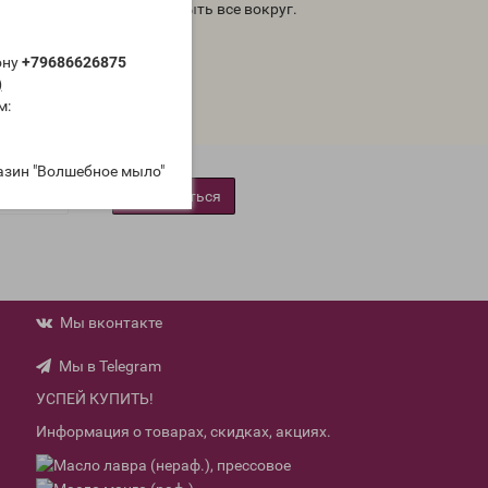
ламутре внезапно может быть все вокруг.
ону
+79686626875
)
м:
азин "Волшебное мыло"
Подписаться
Мы вконтакте
Мы в Telegram
УСПЕЙ КУПИТЬ!
Информация о товарах, скидках, акциях.