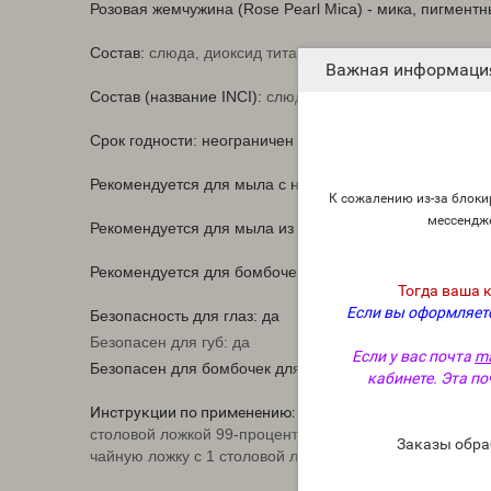
Розовая жемчужина (Rose Pearl Mica) - мика, пигмен
Состав:
слюда, диоксид титана, оксид железа .
Важная информаци
Состав (название INCI):
слюда, диоксид титана, оксид 
Срок годности: неограничен
Рекомендуется для мыла с нуля ХС и ГС: да
К сожалению из-за блокир
мессендж
Рекомендуется для мыла из основы: да
Рекомендуется для бомбочек для ванны: да
Тогда ваша 
Если вы оформляете
Безопасность для глаз: да
Безопасен для губ:
да
Если у вас почта
ma
Безопасен для бомбочек для ванны: да
кабинете. Эта по
Инструкции по применению:
Начните примерно с 0,25 ч
столовой ложкой 99-процентного изопропилового спир
Заказы обра
чайную ложку с 1 столовой ложкой легкого масла.
Доба