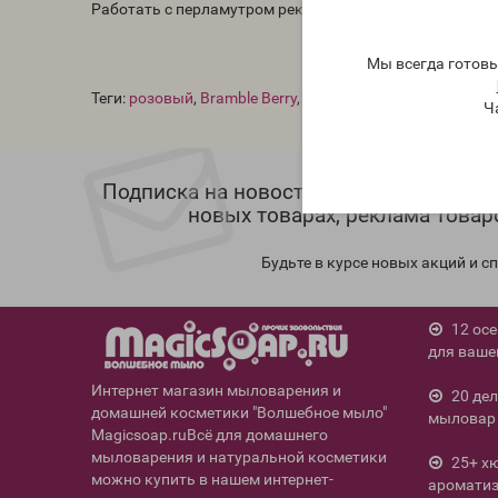
Работать с перламутром рекомендуется с осторожность
Мы всегда готов
Теги:
розовый
,
Bramble Berry
,
мика США
Ч
Подписка на новости магазина, инфор
новых товарах, реклама товар
Будьте в курсе новых акций и 
12 ос
для ваше
Интернет магазин мыловарения и
20 де
домашней косметики "Волшебное мыло"
мыловар 
Magicsoap.ruВсё для домашнего
мыловарения и натуральной косметики
25+ х
можно купить в нашем интернет-
ароматиз