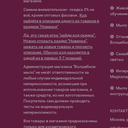
магазине.
Живой 
Самым внимательным - скидка 3% на
обучение
всё, кроме оптовых фасовок.
Код
найдёте в описании одного из товаров в
Мыло 
разделе "Новинки"
Да, это такая игра "найди код скидки".
Отзыв
Нужно открыть раздел "Новинки",
Волшебн
нажать на новые товары и прочесть
описание. Обычно код находится в
Самай
одной из в первых 5-7 позиций.
святых
Администрация магазина "Волшебное
Интер
мыло" не несёт ответственности за
Magicsoa
любые случаи индивидуальной
непереносимости, возникшие при
Мыло 
использовании товаров магазина, а
инструкц
также средств, из них изготовленных.
Покупатель сам должен проводить
тесты на индивидуальную
КОНТАК
непереносимость.
Москва, у
Все товары в магазине предназначены
только для косметического