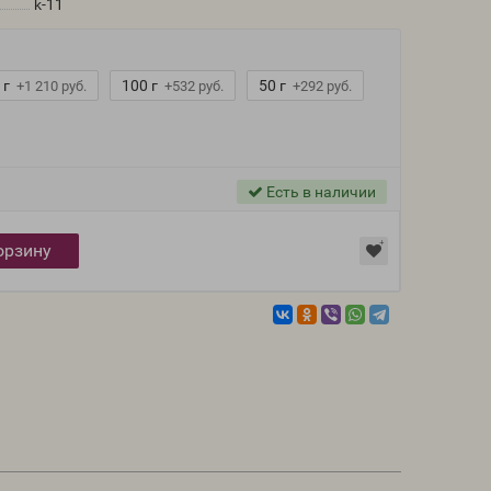
k-11
 г
100 г
50 г
+1 210 руб.
+532 руб.
+292 руб.
Есть в наличии
орзину