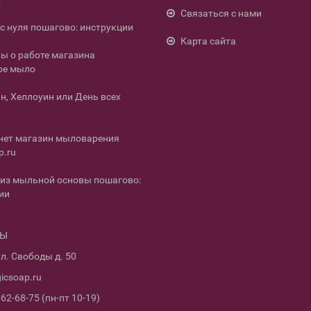
Связаться с нами
с нуля пошагово: инструкции
Карта сайта
ы о работе магазина
ое мыло
н, Хеллоуин или День всех
нет магазин мыловарения
p.ru
из мыльной основы пошагово:
ии
ТЫ
л. Свободы д. 50
icsoap.ru
662-68-75 (пн-пт 10-19)