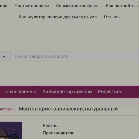
вила
Частые вопросы
Совместная закупка
Как нас найти, 
Калькулятор щелочи для мыла с нуля
Отзывы
е
О магазине
Калькулятор щелочи
Рецепты
Ментол кристаллический, натуральный
метики
Рейтинг:
Производитель: