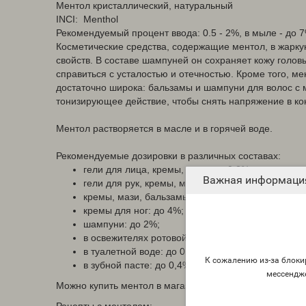
Ментол кристаллический, натуральный
INCI: Menthol
Рекомендуемый процент ввода: 0.5 - 2%, в мыле - до 
Косметические средства, содержащие ментол, в жарк
свойств. В составе шампуней он сохраняет кожу голо
справиться с усталостью и отечностью. Кроме того, м
достаточно широка: бальзамы и шампуни для волос с 
тонизирующее действие, чтобы снять напряжение в ко
Ментол растворяется в масле и в горячей воде.
Рекомендуемые дозировки в различных составах:
гели для лица, кремы, мази: до 0,2%;
Важная информаци
гели для рук, кремы, мази: до 3%;
кремы, мази, бальзамы для массажа: до 10%;
кремы для ног: до 4%;
шампуни: до 2%;
в освежителях ротовой полости: до 0,3%;
в туалетной воде: до 0,1%;
К сожалению из-за блокир
в зубной пасте: до 0,4%;
мессендж
Можно купить ментол в магазине "Волшебное мыло"