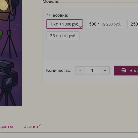
Модель:
Фасовка:
1 кг
500 г
250
+4 000 руб.
+2 200 руб.
25 г
+161 руб.
-
В к
Количество:
+
2
ецепты
Статьи