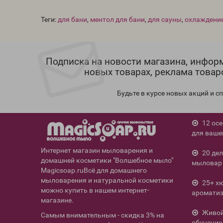
Теги:
для бани
,
ментол для бани
,
для сауны
,
охлаждени
Подписка на новости магазина, инфор
новых товарах, реклама товар
Будьте в курсе новых акций и 
12 ос
для ваше
Интернет магазин мыловарения и
20 де
домашней косметики "Волшебное мыло"
мыловар 
Magicsoap.ruВсё для домашнего
мыловарения и натуральной косметики
25+ х
можно купить в нашем интернет-
ароматиз
магазине.
Живой 
Самым внимательным - скидка 3% на
обучение