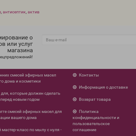
е
,
антисептик
,
актив
мирование о
ов или услуг
магазина
спецпредложений!
енних смесей эфирных масел
Контакты
го дома и косметики
Информация о доставке
л для, которые должен сделать
перед новым годом
Возврат товара
югге смесей эфирных масел для
Политика
ации вашего дома
конфиденциальности и
пользовательское
мастер-класс по мылу с нуля -
соглашение
.