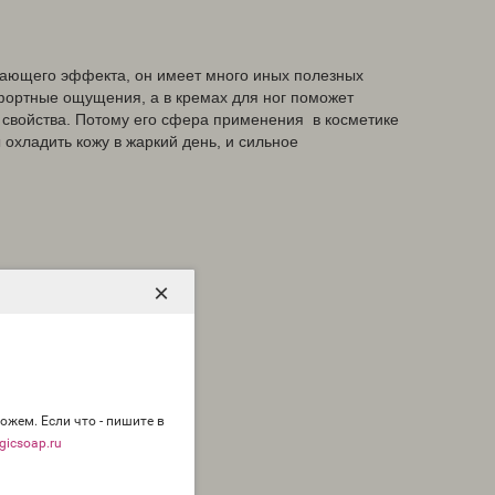
дающего эффекта, он имеет много иных полезных
мфортные ощущения, а в кремах для ног поможет
е свойства. Потому его сфера применения в косметике
охладить кожу в жаркий день, и сильное
×
ожем. Если что - пишите в
icsoap.ru