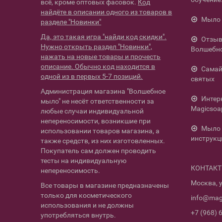
всё, кроме оптовых фасовок.
Код
найдёте в описании одного из товаров в
Мыло 
разделе "Новинки"
Да, это такая игра "найди код скидки".
Отзыв
Нужно открыть раздел "Новинки",
Волшебн
нажать на новые товары и прочесть
описание. Обычно код находится в
Самай
одной из в первых 5-7 позиций.
святых
Администрация магазина "Волшебное
Интер
мыло" не несёт ответственности за
Magicsoa
любые случаи индивидуальной
непереносимости, возникшие при
Мыло 
использовании товаров магазина, а
инструкц
также средств, из них изготовленных.
Покупатель сам должен проводить
тесты на индивидуальную
КОНТАК
непереносимость.
Москва, у
Все товары в магазине предназначены
только для косметического
info@mag
использования и не должны
+7 (968) 
употребляться внутрь.