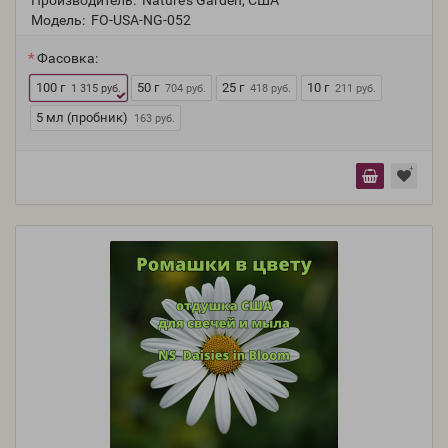
Производитель:
Nature's Garden, США
Модель:
FO-USA-NG-052
Фасовка:
100 г
50 г
25 г
10 г
1 315 руб.
704 руб.
418 руб.
211 руб.
5 мл (пробник)
163 руб.