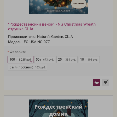
"Рождественский венок" - NG Christmas Wreath
отдушка США
Производитель:
Nature's Garden, США
Модель:
FO-USA-NG-077
Фасовка:
100 г
50 г
25 г
10 г
1 235 руб.
673 руб.
384 руб.
191 руб.
5 мл (пробник)
163 руб.