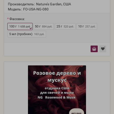
Производитель:
Nature's Garden, США
Модель:
FO-USA-NG-080
Фасовка:
100 г
50 г
25 г
10 г
1 658 руб.
884 руб.
520 руб.
257 руб.
5 мл (пробник)
163 руб.