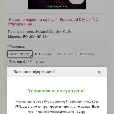
"Розовое дерево и мускус" - Rosewood & Musk NG
отдушка США
Производитель:
Nature's Garden, США
Модель:
FO-USA-NG-114
Фасовка:
100 г
50 г
25 г
10 г
1 346 руб.
732 руб.
415 руб.
204 руб.
5 мл (пробник)
163 руб.
×
Важная информация!
Уважаемые покупатели!
К сожалению из-за блокировок сайт работает лучше без
VPN, мы это не контролируем и повлиять не можем. Если
что - пишите в мессенджеры по номеру