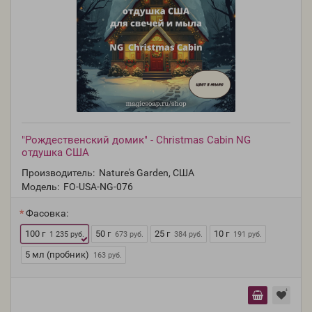
"Рождественский домик" - Christmas Cabin NG
отдушка США
Производитель:
Nature's Garden, США
Модель:
FO-USA-NG-076
Фасовка:
100 г
50 г
25 г
10 г
1 235 руб.
673 руб.
384 руб.
191 руб.
5 мл (пробник)
163 руб.