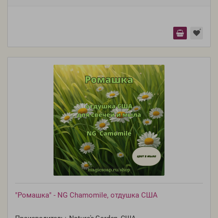
"Ромашка" - NG Chamomile, отдушка США