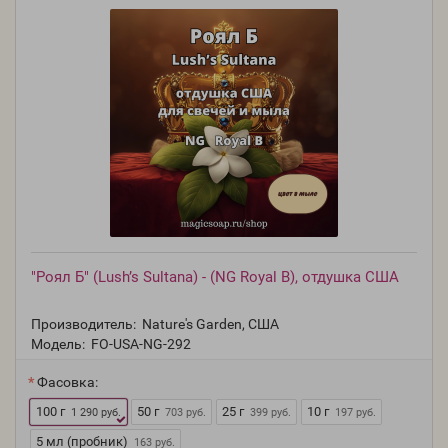
"Роял Б" (Lush’s Sultana) - (NG Royal B), отдушка США
Производитель:
Nature's Garden, США
Модель:
FO-USA-NG-292
Фасовка:
100 г
50 г
25 г
10 г
1 290 руб.
703 руб.
399 руб.
197 руб.
5 мл (пробник)
163 руб.