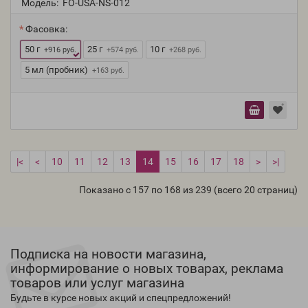
Модель:
FO-USA-NS-012
Фасовка:
50 г
25 г
10 г
+916 руб.
+574 руб.
+268 руб.
5 мл (пробник)
+163 руб.
|<
<
10
11
12
13
14
15
16
17
18
>
>|
Показано с 157 по 168 из 239 (всего 20 страниц)
Подписка на новости магазина,
информирование о новых товарах, реклама
товаров или услуг магазина
Будьте в курсе новых акций и спецпредложений!