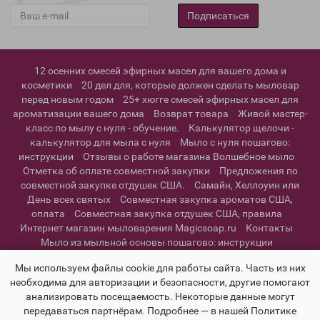
Подписаться
12 осенних смесей эфирных масел для вашего дома и
косметики
20 дел для, которые должен сделать мыловар
перед новым годом
25+ хюгге смесей эфирных масел для
ароматизации вашего дома
Возврат товара
Живой мастер-
класс по мылу с нуля - обучение.
Калькулятор щелочи -
калькулятор для мыла с нуля
Мыло с нуля пошагово:
инструкции
Отзывы о работе магазина Волшебное мыло
Отметка об оплате совместной закупки
Предложения по
совместной закупке отдушек США.
Самайн, Хеллоуин или
День всех святых
Совместная закупка ароматов США,
оплата
Совместная закупка отдушек США, правила
Интернет магазин мыловарения Magicsoap.ru
Контакты
Мыло из мыльной основы пошагово: инструкции
Информация о доставке
Политика конфиденциальности и
Мы используем файлы cookie для работы сайта. Часть из них
пользовательское соглашение
необходима для авторизации и безопасности, другие помогают
анализировать посещаемость. Некоторые данные могут
передаваться партнёрам. Подробнее — в нашей Политике