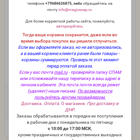
телефона
+79686626875, либо
о
бращайтесь на
почту
info@magicsoap.ru
Для более корректной работы сайта, пожалуйста,
авторизуйтесь
.
Тогда ваша корзина сохранится, даже если во
время выбора покупок вы решили отлучиться.
Если вы оформляете заказ, но не авторизовались,
а в вашей корзине клиента ранее были товары -
"Розовый сахар" - NG Pink Sugar, отдушка США
корзины суммируются.
Проверьте этот момент
перед оплатой заказа.
Если у вас почта
mail.ru
- проверяйте папку СПАМ
Производитель:
Nature's Garden, США
или отслеживайте нашу переписку в ваш адрес в
Модель:
FO-USA-NG-011
личном кабинете. Эта почта почти всегда режет
Фасовка:
(удаляет) наши письма.
По возможности
пользуйтесь другим провайдером.
100 г
50 г
25 г
10 г
+1 658 руб.
+884 руб.
+520 руб.
+257 руб.
Доставка
.
Оплата
.
О магазине
.
Про доставку в
5 мл (пробник)
ДНР.
+163 руб.
Заказы обрабатываются в порядке их поступления
в рабочие дни с понедельника по пятницу
с 10:00 до 17:00 МСК
,
кроме праздничных и государственных выходных