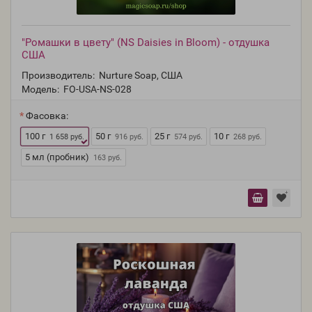
"Ромашки в цвету" (NS Daisies in Bloom) - отдушка
США
Производитель:
Nurture Soap, США
Модель:
FO-USA-NS-028
Фасовка:
100 г
50 г
25 г
10 г
1 658 руб.
916 руб.
574 руб.
268 руб.
5 мл (пробник)
163 руб.