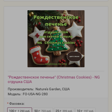
"Рождественское печенье" (Christmas Cookies) - NG
отдушка США
Производитель:
Nature's Garden, США
Модель:
FO-USA-NG-280
Фасовка:
100 г
50 г
25 г
10 г
1 290 руб.
703 руб.
399 руб.
197 руб.