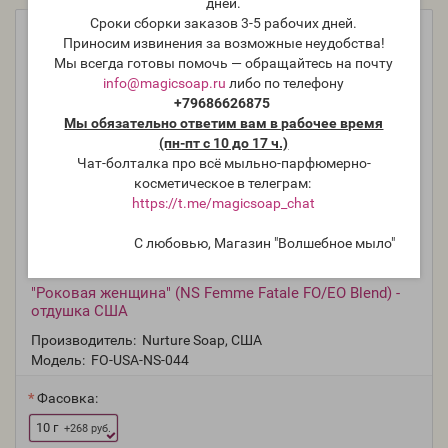
дней.
Сроки сборки заказов 3-5 рабочих дней.
Приносим извинения за возможные неудобства!
Мы всегда готовы помочь — обращайтесь на почту
info@magicsoap.ru
либо по телефону
+79686626875
Мы обязательно ответим вам в рабочее время
(пн-пт с 10 до 17 ч.)
Чат-болталка про всё мыльно-парфюмерно-
косметическое в телеграм:
https://t.me/magicsoap_chat
С любовью, Магазин "Волшебное мыло"
"Роковая женщина" (NS Femme Fatale FO/EO Blend) -
отдушка США
Производитель:
Nurture Soap, США
Модель:
FO-USA-NS-044
Фасовка:
10 г
+268 руб.