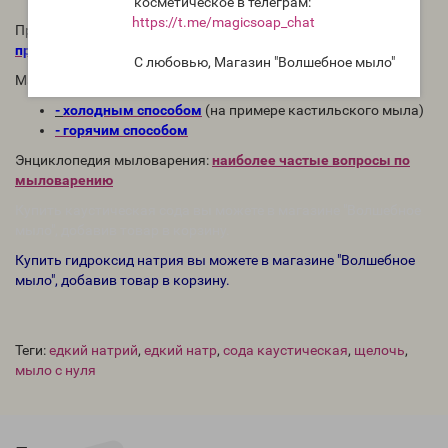
косметическое в телеграм:
https://t.me/magicsoap_chat
Про правильное хранение щелочи можно прочитать тут:
как
правильно хранить щёлочь для мыла с нуля
С любовью, Магазин "Волшебное мыло"
Мастер-класс по изготовлению твёрдого мыла с нуля:
-
холодным способом
(на примере кастильского мыла)
- горячим способом
Энциклопедия мыловарения:
наиболее частые вопросы по
мыловарению
Купить каустическая сода вы можете в магазине "Волшебное
мыло", добавив товар в корзину.
Купить гидроксид натрия вы можете в магазине "Волшебное
мыло", добавив товар в корзину.
Теги:
едкий натрий
,
едкий натр
,
сода каустическая
,
щелочь
,
мыло с нуля