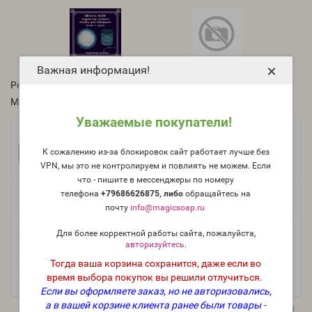
×
Важная информация!
Рейтинг:
Модель:
Lye-1
Уважаемые покупатели!
Фасовка:
К сожалению из-за блокировок сайт работает лучше без
5 кг
1 кг
+1 760 руб.
+442 руб.
VPN, мы это не контролируем и повлиять не можем. Если
что - пишите в мессенджеры по номеру
телефона
+79686626875, либо
о
бращайтесь на
Есть в наличии
почту
info@magicsoap.ru
Для более корректной работы сайта, пожалуйста,
-
В корзину
+
авторизуйтесь
.
Тогда ваша корзина сохранится, даже если во
время выбора покупок вы решили отлучиться.
Если вы оформляете заказ, но не авторизовались,
а в вашей корзине клиента ранее были товары -