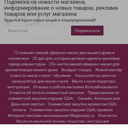
Подписка на новости магазина,
информирование о новых товарах, реклама
товаров или услуг магазина
Будьте в курсе новых акций и спецпредложений!
Подписаться
12 осенних смесей эфирных масел для вашего дома и
косметики
20 дел для, которые должен сделать мыловар
перед новым годом
25+ хюгге смесей эфирных масел для
ароматизации вашего дома
Возврат товара
Живой мастер-
класс по мылу с нуля - обучение.
Калькулятор щелочи -
калькулятор для мыла с нуля
Мыло с нуля пошагово:
инструкции
Отзывы о работе магазина Волшебное мыло
Отметка об оплате совместной закупки
Предложения по
совместной закупке отдушек США.
Самайн, Хеллоуин или
День всех святых
Совместная закупка ароматов США,
оплата
Совместная закупка отдушек США, правила
Интернет магазин мыловарения Magicsoap.ru
Контакты
Мыло из мыльной основы пошагово: инструкции
Информация о доставке
Политика конфиденциальности и