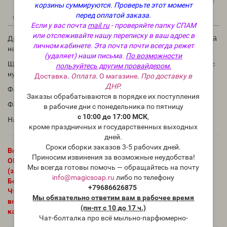
корзины суммируются.
Проверьте этот момент
перед оплатой заказа.
4
0
6
Описание
Отзывы
Вопрос - Ответ
Статьи
Если у вас почта
mail.ru
- проверяйте папку СПАМ
или отслеживайте нашу переписку в ваш адрес в
Другие название: гидроксид натрия, каустическая сода, едкий
личном кабинете. Эта почта почти всегда режет
натр
(удаляет) наши письма.
По возможности
Щелочь гидроксид натрия для изготовления твёрдого мыла с
пользуйтесь другим провайдером.
нуля своими руками.
Доставка
.
Оплата
.
О магазине
.
Про доставку в
ДНР.
Фасовка 1 кг - пластиковая банка
Заказы обрабатываются в порядке их поступления
Фасовка 5 кг -
одна
пластиковая канистра с 5 кг NaOH
в рабочие дни с понедельника по пятницу
с 10:00 до 17:00 МСК
,
На упаковке щелочи указывается
дата фасовки
.
кроме праздничных и государственных выходных
дней.
Сроки сборки заказов 3-5 рабочих дней.
Внимание! Опасное вещество! При использовании
Приносим извинения за возможные неудобства!
ОБЯЗАТЕЛЬНО соблюдение мер предосторожности
Мы всегда готовы помочь — обращайтесь на почту
(защитные очки для глаз, респиратор, перчатки)
info@magicsoap.ru
либо по телефону
Беречь от детей и животных!
+79686626875
Чтобы мыло получилось безопасным необходим
Мы обязательно ответим вам в рабочее время
внимательный расчёт количества гидроксида натрия на
(пн-пт с 10 до 17 ч.)
калькуляторе щелочи!
Чат-болталка про всё мыльно-парфюмерно-