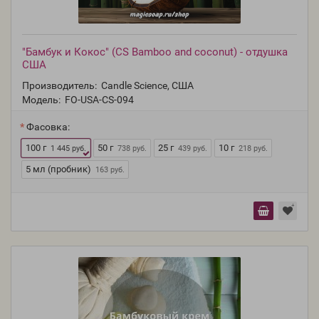
"Бамбук и Кокос" (CS Bamboo and coconut) - отдушка
США
Производитель:
Candle Science, США
Модель:
FO-USA-CS-094
Фасовка:
100 г
50 г
25 г
10 г
1 445 руб.
738 руб.
439 руб.
218 руб.
5 мл (пробник)
163 руб.