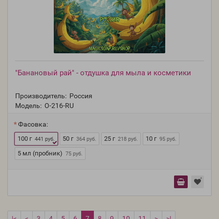
"Банановый рай" - отдушка для мыла и косметики
Производитель:
Россия
Модель:
O-216-RU
Фасовка:
100 г
50 г
25 г
10 г
441 руб.
364 руб.
218 руб.
95 руб.
5 мл (пробник)
75 руб.
|<
<
3
4
5
6
7
8
9
10
11
>
>|