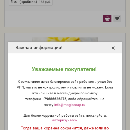
5 мл (пробник)
163 руб.
×
Важная информация!
Уважаемые покупатели!
К сожалению из-за блокировок сайт работает лучше без
VPN, мы это не контролируем и повлиять не можем. Если
что - пишите в мессенджеры по номеру
телефона
+79686626875, либо
о
бращайтесь на
почту
info@magicsoap.ru
"Банан и клубника" - отдушка для мыла и косметики
Для более корректной работы сайта, пожалуйста,
авторизуйтесь
.
Тогда ваша корзина сохранится, даже если во
Производитель:
Düllberg Konzentra, Германия