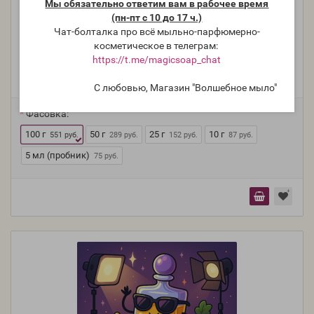
Мы обязательно ответим вам в рабочее время
(пн-пт с 10 до 17 ч.)
Чат-болталка про всё мыльно-парфюмерно-
"Банан" - водорастворимая отдушка для мыла и
косметическое в телеграм:
косметики
https://t.me/magicsoap_chat
Производитель:
Франция
Модель:
O-206-VR
С любовью, Магазин "Волшебное мыло"
Фасовка:
100 г
50 г
25 г
10 г
551 руб.
289 руб.
152 руб.
87 руб.
5 мл (пробник)
75 руб.