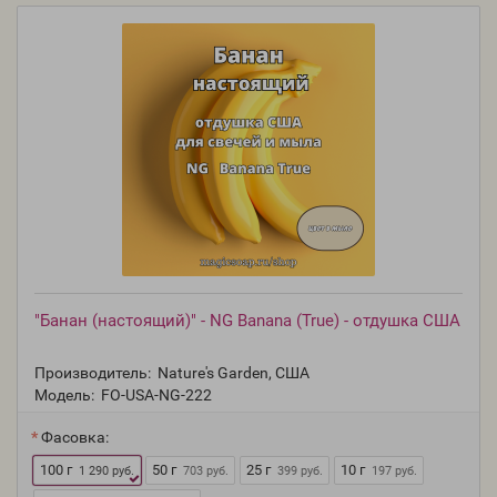
"Банан (настоящий)" - NG Banana (True) - отдушка США
Производитель:
Nature's Garden, США
Модель:
FO-USA-NG-222
Фасовка:
100 г
50 г
25 г
10 г
1 290 руб.
703 руб.
399 руб.
197 руб.