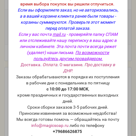
время выбора покупок вы решили отлучиться.
Модель:
O-602-G
Если вы оформляете заказ, но не авторизовались,
а в вашей корзине клиента ранее были товары -
Фасовка:
корзины суммируются.
Проверьте этот момент
100 г
50 г
25 г
10 г
598 руб.
347 руб.
191 руб.
119 руб.
перед оплатой заказа.
Если у вас почта
mail.ru
- проверяйте папку СПАМ
5 мл (пробник)
75 руб.
или отслеживайте нашу переписку в ваш адрес в
личном кабинете. Эта почта почти всегда режет
(удаляет) наши письма.
По возможности
пользуйтесь другим провайдером.
Доставка
.
Оплата
.
О магазине
.
Про доставку в
ДНР.
Заказы обрабатываются в порядке их поступления
в рабочие дни с понедельника по пятницу
с 10:00 до 17:00 МСК
,
кроме праздничных и государственных выходных
дней.
Сроки сборки заказов 3-5 рабочих дней.
Приносим извинения за возможные неудобства!
Мы всегда готовы помочь — обращайтесь на почту
info@magicsoap.ru
либо по телефону
+79686626875