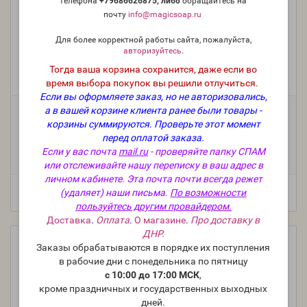
телефона
+79686626875, либо
о
бращайтесь на
почту
info@magicsoap.ru
"Аромафикс, тип II" - Fix musc, фиксатор аромата
отдушек
Для более корректной работы сайта, пожалуйста,
авторизуйтесь
.
Тогда ваша корзина сохранится, даже если во
Производитель:
Франция
время выбора покупок вы решили отлучиться.
Модель:
O-601-FR
Если вы оформляете заказ, но не авторизовались,
а в вашей корзине клиента ранее были товары -
Фасовка:
корзины суммируются.
Проверьте этот момент
100 г
50 г
25 г
10 г
+1 352 руб.
+744 руб.
+409 руб.
+180 руб.
перед оплатой заказа.
Если у вас почта
mail.ru
- проверяйте папку СПАМ
5 мл (пробник)
+126 руб.
или отслеживайте нашу переписку в ваш адрес в
личном кабинете. Эта почта почти всегда режет
(удаляет) наши письма.
По возможности
пользуйтесь другим провайдером.
Доставка
.
Оплата
.
О магазине
.
Про доставку в
ДНР.
Заказы обрабатываются в порядке их поступления
в рабочие дни с понедельника по пятницу
с 10:00 до 17:00 МСК
,
кроме праздничных и государственных выходных
дней.