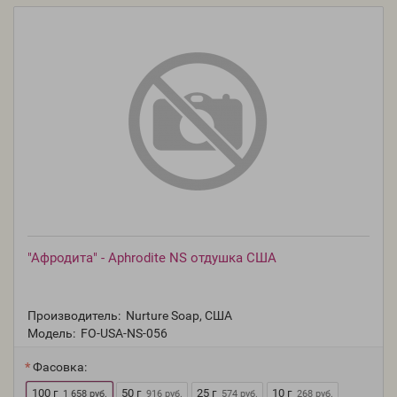
"Афродита" - Aphrodite NS отдушка США
Производитель:
Nurture Soap, США
Модель:
FO-USA-NS-056
Фасовка:
100 г
50 г
25 г
10 г
1 658 руб.
916 руб.
574 руб.
268 руб.