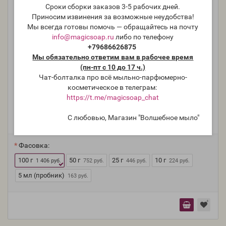
Сроки сборки заказов 3-5 рабочих дней.
Приносим извинения за возможные неудобства!
Мы всегда готовы помочь — обращайтесь на почту
info@magicsoap.ru
либо по телефону
+79686626875
Мы обязательно ответим вам в рабочее время
(пн-пт с 10 до 17 ч.)
Чат-болталка про всё мыльно-парфюмерно-
"Афродизиак", по мотивам: A I Root Candle’s
косметическое в телеграм:
Aphrodisiac - Aphrodisiac NG отдушка США
https://t.me/magicsoap_chat
Производитель:
Nature's Garden, США
С любовью, Магазин "Волшебное мыло"
Модель:
FO-USA-NG-034
Фасовка:
100 г
50 г
25 г
10 г
1 406 руб.
752 руб.
446 руб.
224 руб.
5 мл (пробник)
163 руб.