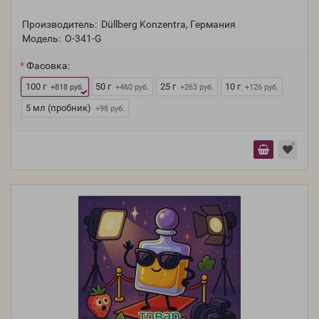
Производитель:
Düllberg Konzentra, Германия
Модель:
O-341-G
Фасовка:
100 г
50 г
25 г
10 г
+818 руб.
+460 руб.
+263 руб.
+126 руб.
5 мл (пробник)
+98 руб.