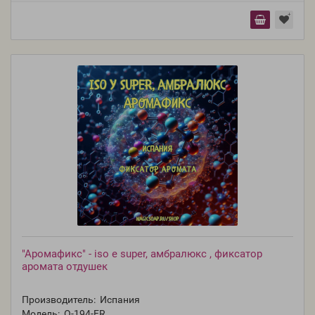
"Аромафикс" - iso е super, амбралюкс , фиксатор
аромата отдушек
Производитель:
Испания
Модель:
O-194-FR