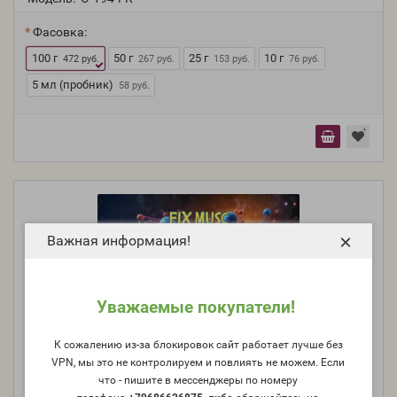
Фасовка:
100 г
50 г
25 г
10 г
472 руб.
267 руб.
153 руб.
76 руб.
5 мл (пробник)
58 руб.
×
Важная информация!
Уважаемые покупатели!
К сожалению из-за блокировок сайт работает лучше без
VPN, мы это не контролируем и повлиять не можем. Если
что - пишите в мессенджеры по номеру