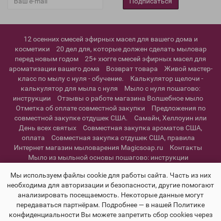
Подписаться
12 осенних смесей эфирных масел для вашего дома и
косметики
20 дел для, которые должен сделать мыловар
перед новым годом
25+ хюгге смесей эфирных масел для
ароматизации вашего дома
Возврат товара
Живой мастер-
класс по мылу с нуля - обучение.
Калькулятор щелочи -
калькулятор для мыла с нуля
Мыло с нуля пошагово:
инструкции
Отзывы о работе магазина Волшебное мыло
Отметка об оплате совместной закупки
Предложения по
совместной закупке отдушек США.
Самайн, Хеллоуин или
День всех святых
Совместная закупка ароматов США,
оплата
Совместная закупка отдушек США, правила
Интернет магазин мыловарения Magicsoap.ru
Контакты
Мыло из мыльной основы пошагово: инструкции
Информация о доставке
Политика конфиденциальности и
Мы используем файлы cookie для работы сайта. Часть из них
пользовательское соглашение
необходима для авторизации и безопасности, другие помогают
анализировать посещаемость. Некоторые данные могут
передаваться партнёрам. Подробнее — в нашей Политике
конфиденциальности Вы можете запретить сбор cookies через