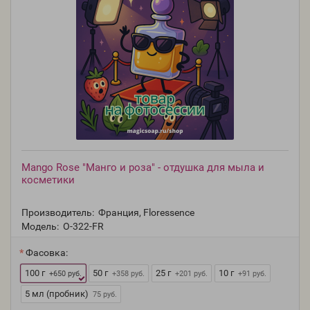
Mango Rose "Манго и роза" - отдушка для мыла и
косметики
Производитель:
Франция, Floressence
Модель:
O-322-FR
Фасовка:
100 г
50 г
25 г
10 г
+650 руб.
+358 руб.
+201 руб.
+91 руб.
5 мл (пробник)
75 руб.