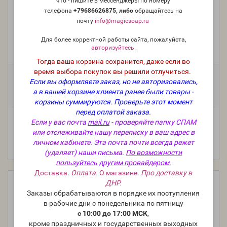
что - пишите в мессенджеры по номеру
телефона
+79686626875, либо
о
бращайтесь на
почту
info@magicsoap.ru
MSGuard BBD Green, консервант
Для более корректной работы сайта, пожалуйста,
авторизуйтесь
.
Модель:
pres-19
Тогда ваша корзина сохранится, даже если во
время выбора покупок вы решили отлучиться.
Фасовка:
Если вы оформляете заказ, но не авторизовались,
100 г
50 г
25 г
а в вашей корзине клиента ранее были товары -
418 руб.
220 руб.
137 руб.
корзины суммируются.
Проверьте этот момент
перед оплатой заказа.
Если у вас почта
mail.ru
- проверяйте папку СПАМ
или отслеживайте нашу переписку в ваш адрес в
личном кабинете. Эта почта почти всегда режет
(удаляет) наши письма.
По возможности
пользуйтесь другим провайдером.
Доставка
.
Оплата
.
О магазине
.
Про доставку в
ДНР.
Заказы обрабатываются в порядке их поступления
в рабочие дни с понедельника по пятницу
с 10:00 до 17:00 МСК
,
кроме праздничных и государственных выходных