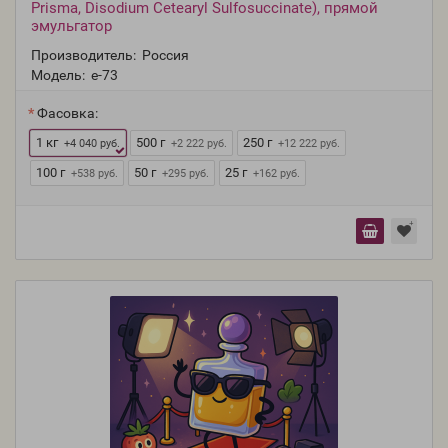
Prisma, Disodium Cetearyl Sulfosuccinate), прямой
эмульгатор
Производитель:
Россия
Модель:
e-73
Фасовка:
1 кг
500 г
250 г
+4 040 руб.
+2 222 руб.
+12 222 руб.
100 г
50 г
25 г
+538 руб.
+295 руб.
+162 руб.