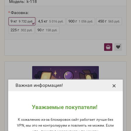
Модель:
k-118
Фасовка:
9 кг
4,5 кг
900 г
450 г
9 732 руб.
5 016 руб.
1 056 руб.
565 руб.
225 г
90 г
302 руб.
158 руб.
×
Важная информация!
Уважаемые покупатели!
К сожалению из-за блокировок сайт работает лучше без
VPN, мы это не контролируем и повлиять не можем. Если