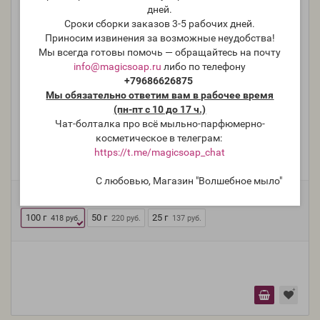
дней.
Сроки сборки заказов 3-5 рабочих дней.
Приносим извинения за возможные неудобства!
Мы всегда готовы помочь — обращайтесь на почту
info@magicsoap.ru
либо по телефону
+79686626875
Мы обязательно ответим вам в рабочее время
(пн-пт с 10 до 17 ч.)
MSGuard BDBS Green, консервант
Чат-болталка про всё мыльно-парфюмерно-
косметическое в телеграм:
https://t.me/magicsoap_chat
Модель:
pres-18
С любовью, Магазин "Волшебное мыло"
Фасовка:
100 г
50 г
25 г
418 руб.
220 руб.
137 руб.