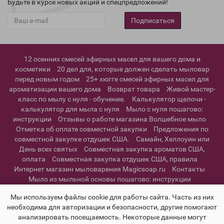
Будьте в курсе новых акций и спецпредложений!
Подписаться
12 осенних смесей эфирных масел для вашего дома и
косметики
20 дел для, которые должен сделать мыловар
перед новым годом
25+ хюгге смесей эфирных масел для
ароматизации вашего дома
Возврат товара
Живой мастер-
класс по мылу с нуля - обучение.
Калькулятор щелочи -
калькулятор для мыла с нуля
Мыло с нуля пошагово:
инструкции
Отзывы о работе магазина Волшебное мыло
Отметка об оплате совместной закупки
Предложения по
совместной закупке отдушек США.
Самайн, Хеллоуин или
День всех святых
Совместная закупка ароматов США,
оплата
Совместная закупка отдушек США, правила
Интернет магазин мыловарения Magicsoap.ru
Контакты
Мыло из мыльной основы пошагово: инструкции
Информация о доставке
Политика конфиденциальности и
Мы используем файлы cookie для работы сайта. Часть из них
пользовательское соглашение
необходима для авторизации и безопасности, другие помогают
анализировать посещаемость. Некоторые данные могут