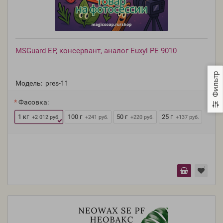
MSGuard EP, консервант, аналог Euxyl PE 9010
Фильтр
Модель:
pres-11
Фасовка:
1 кг
100 г
50 г
25 г
+2 012 руб.
+241 руб.
+220 руб.
+137 руб.