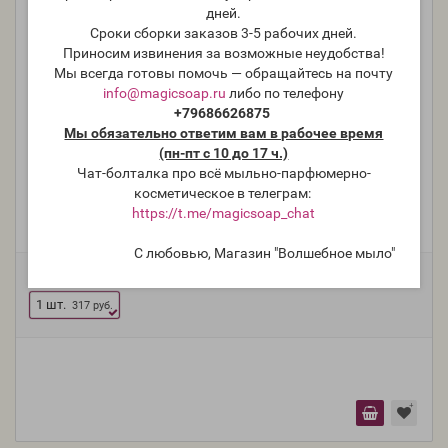
дней.
Сроки сборки заказов 3-5 рабочих дней.
Приносим извинения за возможные неудобства!
Мы всегда готовы помочь — обращайтесь на почту
info@magicsoap.ru
либо по телефону
+79686626875
Мы обязательно ответим вам в рабочее время
(пн-пт с 10 до 17 ч.)
"Яйца", 28×17×1,5 см, 8 ячеек - форма для мыла и
Чат-болталка про всё мыльно-парфюмерно-
плиток
косметическое в телеграм:
https://t.me/magicsoap_chat
Модель:
F-S-61
С любовью, Магазин "Волшебное мыло"
Фасовка:
1 шт.
317 руб.