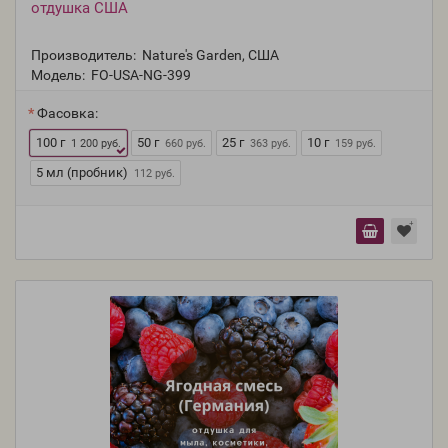
отдушка США
Производитель:
Nature's Garden, США
Модель:
FO-USA-NG-399
Фасовка:
100 г
50 г
25 г
10 г
1 200 руб.
660 руб.
363 руб.
159 руб.
5 мл (пробник)
112 руб.