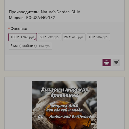
Производитель:
Nature's Garden, США
Модель:
FO-USA-NG-132
Фасовка:
100 г
50 г
25 г
10 г
1 346 руб.
732 руб.
415 руб.
204 руб.
5 мл (пробник)
163 руб.