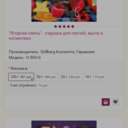
"Ягодная смесь" - отдушка для свечей, мыла и
косметики
Производитель:
Düllberg Konzentra, Германия
Модель:
O-500-G
Фасовка:
100 г
50 г
25 г
10 г
887 руб.
488 руб.
268 руб.
119 руб.
5 мл (пробник)
75 руб.