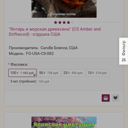
"Янтарь и морская древесина" (CS Amber and
Driftwood) - отдушка США
Фильтр
Производитель:
Candle Science, США
Модель:
FO-USA-CS-082
Фасовка:
100 г
50 г
25 г
10 г
1 445 руб.
738 руб.
439 руб.
218 руб.
5 мл (пробник)
163 руб.