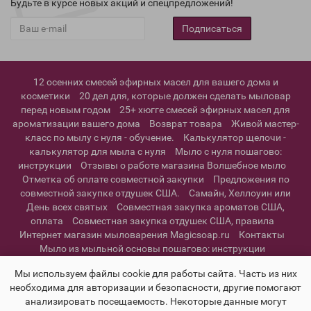
Будьте в курсе новых акций и спецпредложений!
Подписаться
12 осенних смесей эфирных масел для вашего дома и
косметики
20 дел для, которые должен сделать мыловар
перед новым годом
25+ хюгге смесей эфирных масел для
ароматизации вашего дома
Возврат товара
Живой мастер-
класс по мылу с нуля - обучение.
Калькулятор щелочи -
калькулятор для мыла с нуля
Мыло с нуля пошагово:
инструкции
Отзывы о работе магазина Волшебное мыло
Отметка об оплате совместной закупки
Предложения по
совместной закупке отдушек США.
Самайн, Хеллоуин или
День всех святых
Совместная закупка ароматов США,
оплата
Совместная закупка отдушек США, правила
Интернет магазин мыловарения Magicsoap.ru
Контакты
Мыло из мыльной основы пошагово: инструкции
Информация о доставке
Политика конфиденциальности и
Мы используем файлы cookie для работы сайта. Часть из них
пользовательское соглашение
необходима для авторизации и безопасности, другие помогают
анализировать посещаемость. Некоторые данные могут