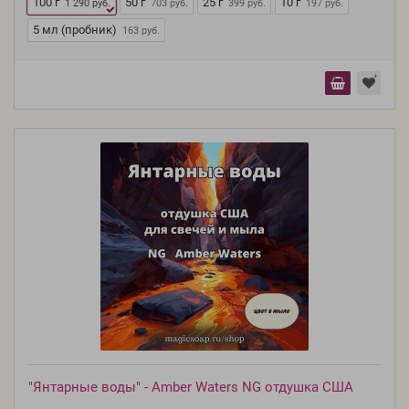
100 г
50 г
25 г
10 г
1 290 руб.
703 руб.
399 руб.
197 руб.
5 мл (пробник)
163 руб.
"Янтарные воды" - Amber Waters NG отдушка США