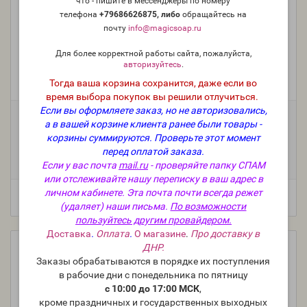
что - пишите в мессенджеры по номеру
телефона
+79686626875, либо
о
бращайтесь на
почту
info@magicsoap.ru
"Ягоды и снежинки (по мотивам Ice Frosted
Strawberry by Bath & Body Works)", (NG Snowflakes and
Для более корректной работы сайта, пожалуйста,
Berries), - отдушка США
авторизуйтесь
.
Производитель:
Nature's Garden, США
Тогда ваша корзина сохранится, даже если во
Модель:
FO-USA-NG-404
время выбора покупок вы решили отлучиться.
Если вы оформляете заказ, но не авторизовались,
Фасовка:
а в вашей корзине клиента ранее были товары -
100 г
50 г
25 г
10 г
корзины суммируются.
Проверьте этот момент
1 200 руб.
660 руб.
363 руб.
159 руб.
перед оплатой заказа.
5 мл (пробник)
112 руб.
Если у вас почта
mail.ru
- проверяйте папку СПАМ
или отслеживайте нашу переписку в ваш адрес в
личном кабинете. Эта почта почти всегда режет
(удаляет) наши письма.
По возможности
пользуйтесь другим провайдером.
Доставка
.
Оплата
.
О магазине
.
Про доставку в
ДНР.
Заказы обрабатываются в порядке их поступления
в рабочие дни с понедельника по пятницу
с 10:00 до 17:00 МСК
,
кроме праздничных и государственных выходных