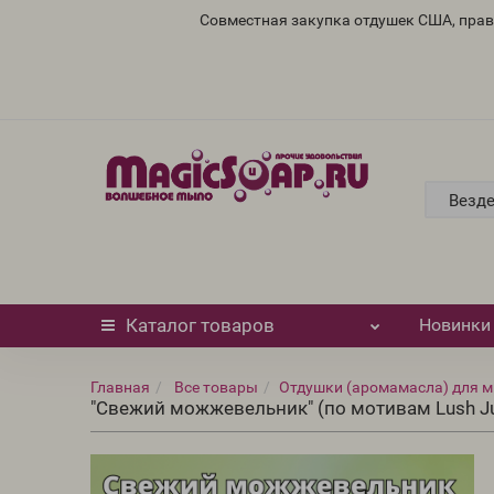
Совместная закупка отдушек США, пра
Везд
Каталог
товаров
Новинки
Главная
Все товары
Отдушки (аромамасла) для м
"Свежий можжевельник" (по мотивам Lush Jump