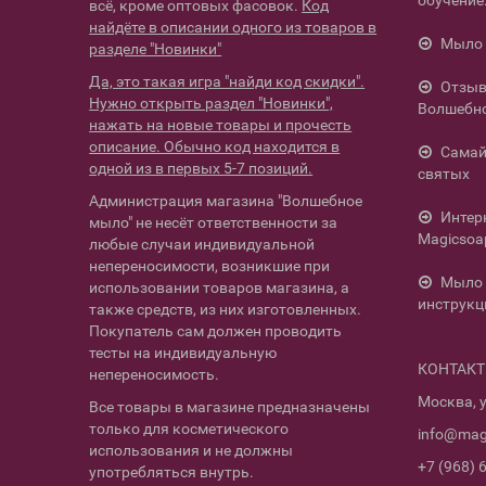
обучение
всё, кроме оптовых фасовок.
Код
найдёте в описании одного из товаров в
Мыло 
разделе "Новинки"
Да, это такая игра "найди код скидки".
Отзыв
Нужно открыть раздел "Новинки",
Волшебн
нажать на новые товары и прочесть
описание. Обычно код находится в
Самай
одной из в первых 5-7 позиций.
святых
Администрация магазина "Волшебное
Интер
мыло" не несёт ответственности за
Magicsoa
любые случаи индивидуальной
непереносимости, возникшие при
Мыло 
использовании товаров магазина, а
инструкц
также средств, из них изготовленных.
Покупатель сам должен проводить
тесты на индивидуальную
КОНТАК
непереносимость.
Москва, у
Все товары в магазине предназначены
только для косметического
info@mag
использования и не должны
+7 (968) 
употребляться внутрь.