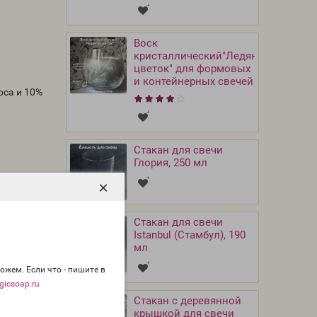
Воск
кристаллический"Ледяной
цветок" для формовых
и контейнерных свечей
оса и 10%
Стакан для свечи
Глория, 250 мл
льзовать
×
Стакан для свечи
ости или
Istanbul (Стамбул), 190
мл
ожем. Если что - пишите в
icsoap.ru
Стакан с деревянной
крышкой для свечи