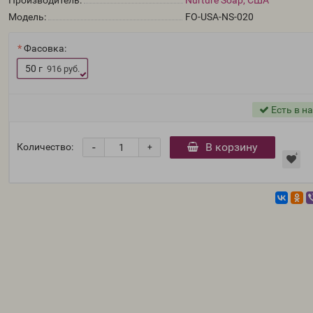
Производитель:
Nurture Soap, США
Модель:
FO-USA-NS-020
Фасовка:
50 г
916 руб.
Есть в н
-
В корзину
Количество:
+