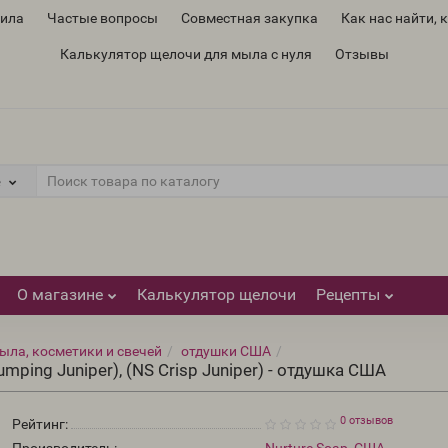
вила
Частые вопросы
Совместная закупка
Как нас найти, 
Калькулятор щелочи для мыла с нуля
Отзывы
е
О магазине
Калькулятор щелочи
Рецепты
ыла, косметики и свечей
отдушки США
ing Juniper), (NS Crisp Juniper) - отдушка США
0 отзывов
Рейтинг: