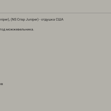
er), (NS Crisp Juniper) - отдушка США
 ягод можжевельника.
ов