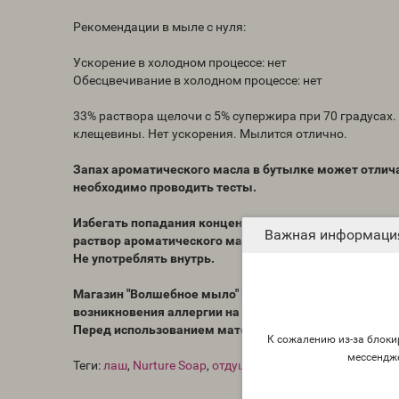
Рекомендации в мыле с нуля:
Ускорение в холодном процессе: нет
Обесцвечивание в холодном процессе: нет
33% раствора щелочи с 5% супержира при 70 градусах.
клещевины. Нет ускорения. Мылится отлично.
Запах ароматического масла в бутылке может отлича
необходимо проводить тесты.
Избегать попадания концентрированного ароматическ
Важная информаци
раствор ароматического масла (в другом масле).
Не употреблять внутрь.
Магазин "Волшебное мыло" Magicsoap.ru/shop не нес
возникновения аллергии на конечные продукты, при
Перед использованием материалов всегда проводите
К сожалению из-за блокир
мессендж
Теги:
лаш
,
Nurture Soap
,
отдушка США