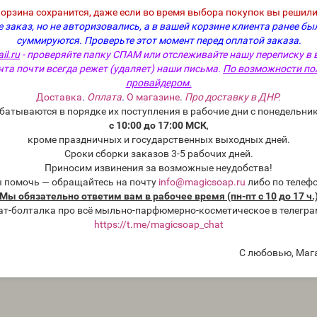
корзина сохранится, даже если во время выбора покупок вы решили
 заказ, но не авторизовались, а в вашей корзине клиента ранее бы
суммируются.
Проверьте этот момент перед оплатой заказа.
il.ru
- проверяйте папку СПАМ или отслеживайте нашу переписку в 
чта почти всегда режет (удаляет) наши письма.
По возможности по
провайдером.
Доставка
.
Оплата
.
О магазине
.
Про доставку в ДНР.
батываются в порядке их поступления в рабочие дни с понедельник
с 10:00 до 17:00 МСК
,
кроме праздничных и государственных выходных дней.
Сроки сборки заказов 3-5 рабочих дней.
Приносим извинения за возможные неудобства!
ы помочь — обращайтесь на почту
info@magicsoap.ru
либо по телеф
Мы обязательно ответим вам в рабочее время (пн-пт с 10 до 17 ч.
ат-болталка про всё мыльно-парфюмерно-косметическое в телегра
https://t.me/magicsoap_chat
С любовью, Маг