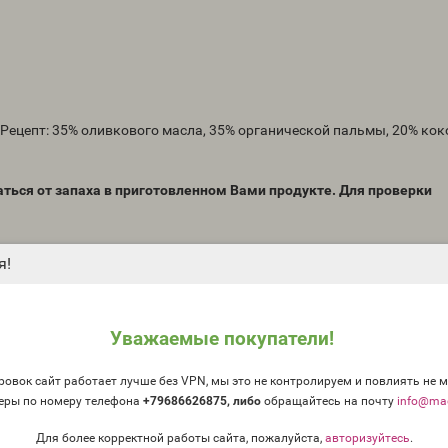
 Рецепт: 35% оливкового масла, 35% органической пальмы, 20% кок
ться от запаха в приготовленном Вами продукте. Для проверки
ого масла на кожу, для теста на реакцию кожи необходимо испо
я!
ёт ответственности за любые случаи индивидуальной непереносим
Уважаемые покупатели!
готовленные вами из наших материалов.
 личные тесты на индивидуальную непереносимость.
овок сайт работает лучше без VPN, мы это не контролируем и повлиять не м
еры по номеру телефона
+79686626875, либо
о
бращайтесь на почту
info@mag
Для более корректной работы сайта, пожалуйста,
авторизуйтесь
.