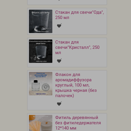
Стакан для свечи"Ода",
250 мл
Стакан для
свечи"Кристалл", 250
мл
Флакон для
аромадиффузора
круглый, 100 мл,
крышка черная (без
палочек)
Фитиль деревянный
без фитиледержателя
12*140 мм