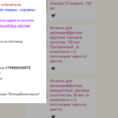
Istanbul (Стамбул), 190
 отлучиться.
мл
ли товары - корзины
ваш адрес в личном
льзуйтесь другим
Флакон для
аромадиффузора
круглый, крышка
а по пятницу
золотая, 100 мл.
Прозрачный. (в
комплекте с 5
палочками черного
цвета)
ону
+79686626875
)
м:
Флакон для
аромадиффузора
квадратный, крышка
азин "Волшебное мыло"
золотистая, 50 мл, (в
комплекте с 5
палочками черного
цвета)