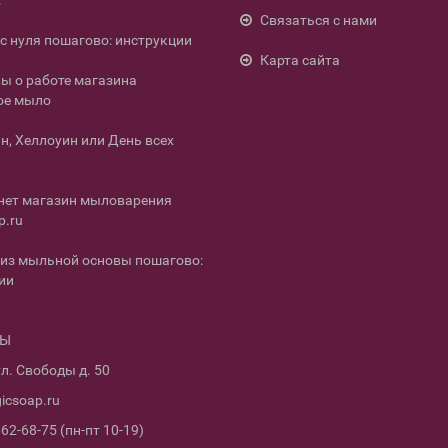
.
Связаться с нами
с нуля пошагово: инструкции
Карта сайта
ы о работе магазина
ое мыло
н, Хеллоуин или День всех
нет магазин мыловарения
p.ru
из мыльной основы пошагово:
ии
ТЫ
л. Свободы д. 50
icsoap.ru
662-68-75 (пн-пт 10-19)