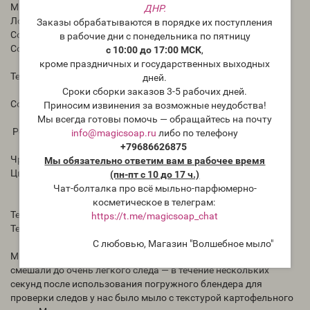
Мыло: 2-6%
ДНР.
Лосьон: 1-2%
Заказы обрабатываются в порядке их поступления
Совместимость с базой для диффузоров - до: 25%
в рабочие дни с понедельника по пятницу
Совместимость с соевым воском
с 10:00 до 17:00 МСК
,
кроме праздничных и государственных выходных
Температура кипения: 70°C
дней.
Сроки сборки заказов 3-5 рабочих дней.
Содержание ванилина: 0%
Приносим извинения за возможные неудобства!
Мы всегда готовы помочь — обращайтесь на почту
Рекомендации в мыле с нуля:
info@magicsoap.ru
либо по телефону
+79686626875
Чрезмерное ускорение. Не разделяет
Мы обязательно ответим вам в рабочее время
Цвет меняет до легкого загара.
(пн-пт с 10 до 17 ч.)
Чат-болталка про всё мыльно-парфюмерно-
косметическое в телеграм:
Температура щелочного раствора при смешивании 46°C
https://t.me/magicsoap_chat
Температура масла 43°C
С любовью, Магазин "Волшебное мыло"
Мы испытали чрезмерное ускорение, но не разделение. Мы
смешали до очень легкого следа — в течение нескольких
секунд после использования погружного блендера для
проверки следов у нас было мыло с текстурой картофельного