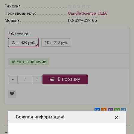
Рейтинг:
Производитель:
Candle Science, США
Модель:
FO-USA-CS-105
Фасовка:
25 г
10 г
439 руб.
218 руб.
Есть в наличии
-
В корзину
+
×
Важная информация!
0
0
Описание
Отзывы
Вопрос - Ответ
"Сумасшедшая Ямайка - new" (CS Jamaica me crazy new) -