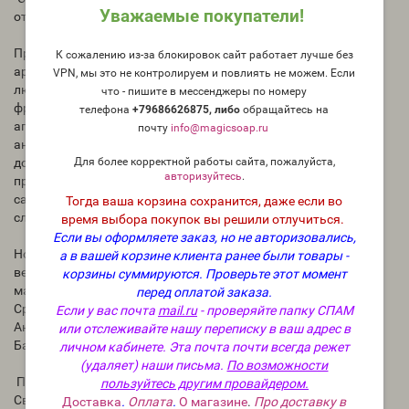
Уважаемые покупатели!
отдушка США
Принесите отдых на острове в свою линейку свечей с
К сожалению из-за блокировок сайт работает лучше без
ароматическим маслом Jamaica Me Crazy. Этот всеми
VPN, мы это не контролируем и повлиять не можем. Если
любимый аромат представляет собой взрыв тропических
что - пишите в мессенджеры по номеру
фруктов и рома, начиная с верхних нот сочного мандарина,
телефона
+79686626875, либо
о
бращайтесь на
апельсиновой цедры и лимона. Средние ноты сладкого
почту
info@magicsoap.ru
ананаса, тропического кокоса и цитрусового апельсина
Для более корректной работы сайта, пожалуйста,
дополняют пляжный аромат, а базовые ноты рома
авторизуйтесь
.
превращают этот фруктовый сплав в коктейль. Щепотка
сахара завершает аромат, создавая нужное количество
Тогда ваша корзина сохранится, даже если во
сладости.
время выбора покупок вы решили отлучиться.
Если вы оформляете заказ, но не авторизовались,
Ноты аромата
а в вашей корзине клиента ранее были товары -
верхние ноты:
корзины суммируются.
Проверьте этот момент
мандарин, цедра апельсина, лимон
перед оплатой заказа.
Средние ноты:
Если у вас почта
mail.ru
- проверяйте папку СПАМ
Ананас, Кокос, Апельсин
или отслеживайте нашу переписку в ваш адрес в
Базовые ноты: Ром, Сахар
личном кабинете. Эта почта почти всегда режет
(удаляет) наши письма.
По возможности
Процент использования:
пользуйтесь другим провайдером.
Свечи: 3-10%
Доставка
.
Оплата
.
О магазине
.
Про доставку в