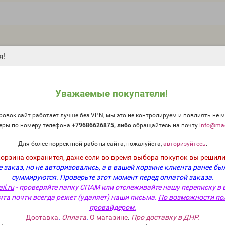
я!
Уважаемые покупатели!
овок сайт работает лучше без VPN, мы это не контролируем и повлиять не м
еры по номеру телефона
+79686626875, либо
о
бращайтесь на почту
info@mag
мирование о
ов или услуг
Для более корректной работы сайта, пожалуйста,
авторизуйтесь
.
магазина
корзина сохранится, даже если во время выбора покупок вы решили
спецпредложений!
 заказ, но не авторизовались, а в вашей корзине клиента ранее бы
суммируются.
Проверьте этот момент перед оплатой заказа.
il.ru
- проверяйте папку СПАМ или отслеживайте нашу переписку в 
енних смесей эфирных масел
Контакты
чта почти всегда режет (удаляет) наши письма.
По возможности по
го дома и косметики
провайдером.
Информация о доставке
Доставка
.
Оплата
.
О магазине
.
Про доставку в ДНР.