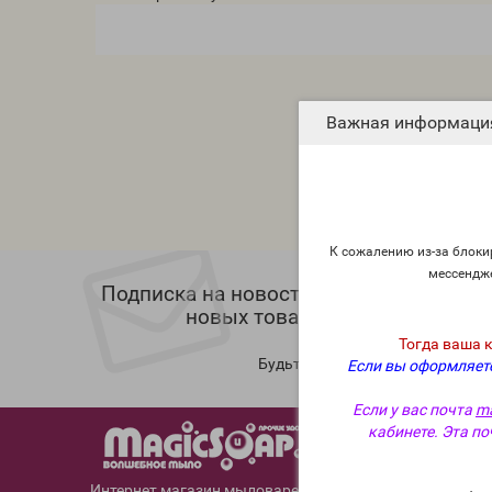
Важная информаци
К сожалению из-за блокир
мессендж
Подписка на новости магазина, инфор
новых товарах, реклама товар
Тогда ваша 
Будьте в курсе новых акций и 
Если вы оформляете
Если у вас почта
ma
12 ос
кабинете. Эта по
для ваше
Интернет магазин мыловарения и