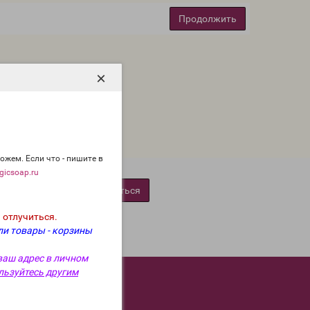
Продолжить
×
ожем. Если что - пишите в
icsoap.ru
Подписаться
 отлучиться.
ли товары - корзины
ваш адрес в личном
Мы вконтакте
льзуйтесь другим
Мы в Telegram