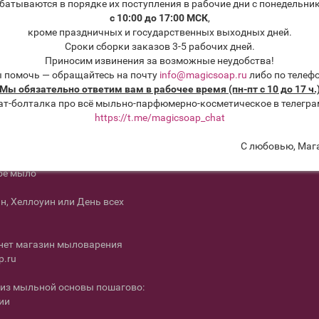
л для, которые должен сделать
батываются в порядке их поступления в рабочие дни с понедельник
перед новым годом
Возврат товара
с 10:00 до 17:00 МСК
,
кроме праздничных и государственных выходных дней.
югге смесей эфирных масел для
Политика
Сроки сборки заказов 3-5 рабочих дней.
ации вашего дома
конфиденциальности и
Приносим извинения за возможные неудобства!
пользовательское
ы помочь — обращайтесь на почту
info@magicsoap.ru
либо по телеф
мастер-класс по мылу с нуля -
соглашение
Мы обязательно ответим вам в рабочее время (пн-пт с 10 до 17 ч.
.
ат-болталка про всё мыльно-парфюмерно-косметическое в телегра
Связаться с нами
https://t.me/magicsoap_chat
с нуля пошагово: инструкции
Карта сайта
С любовью, Маг
ы о работе магазина
ое мыло
н, Хеллоуин или День всех
нет магазин мыловарения
p.ru
из мыльной основы пошагово:
ии