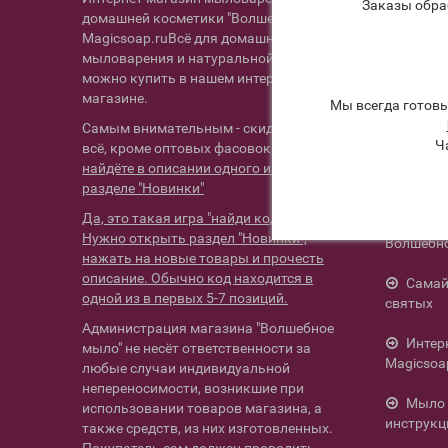
20 де
Заказы обра
домашней косметики "Волшебное мыло"
мыловар 
Magicsoap.ruВсё для домашнего
мыловарения и натуральной косметики
25+ х
можно купить в нашем интернет-
ароматиз
магазине.
Мы всегда готов
Живой 
Самым внимательным - скидка 3% на
обучение
Ч
всё, кроме оптовых фасовок.
Код
найдёте в описании одного из товаров в
Мыло 
разделе "Новинки"
Да, это такая игра "найди код скидки".
Отзыв
Нужно открыть раздел "Новинки",
Волшебн
нажать на новые товары и прочесть
описание. Обычно код находится в
Самай
одной из в первых 5-7 позиций.
святых
Администрация магазина "Волшебное
Интер
мыло" не несёт ответственности за
Magicsoa
любые случаи индивидуальной
непереносимости, возникшие при
Мыло 
использовании товаров магазина, а
инструкц
также средств, из них изготовленных.