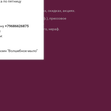
а по пятницу
УСПЕЙ КУПИТЬ!
Информация о товарах, скидках, акциях.
ону
+79686626875
)
м:
азин "Волшебное мыло"