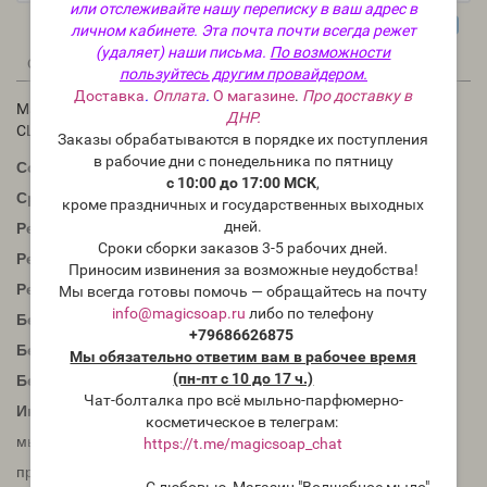
или отслеживайте нашу переписку в ваш адрес в
личном кабинете. Эта почта почти всегда режет
(удаляет) наши письма.
По возможности
0
0
Описание
Отзывы
Вопрос - Ответ
пользуйтесь другим провайдером.
Доставка
.
Оплата
.
О магазине
.
Про доставку в
Мандарин Вау! (Tangerine Wow! Colorant) - матовый пигмент,
ДНР.
США
Заказы обрабатываются в порядке их поступления
в рабочие дни с понедельника по пятницу
Состав:
полиэстер 3, желтый 5, красный 28 .
с 10:00 до 17:00 МСК
,
Срок годности:
неограничен
кроме праздничных и государственных выходных
дней.
Рекомендуется для мыла с нуля ХС и ГС:
да
Сроки сборки заказов 3-5 рабочих дней.
Рекомендуется для мыла из основы:
нет
Приносим извинения за возможные неудобства!
Рекомендуется для бомбочек для ванны:
да
Мы всегда готовы помочь — обращайтесь на почту
info@magicsoap.ru
либо по телефону
Безопасность для глаз:
нет
+79686626875
Безопасен для губ:
да
Мы обязательно ответим вам в рабочее время
(пн-пт с 10 до 17 ч.)
Безопасен для бомбочек для ванны:
да
Чат-болталка про всё мыльно-парфюмерно-
Инструкции по применению:
Чтобы растопить и залить
косметическое в телеграм:
мыло, смешайте 1 чайную ложку с 1 столовой ложкой 99-
https://t.me/magicsoap_chat
процентного изопропилового спирта.
Добавьте 0,25 ч.
С любовью, Магазин "Волшебное мыло"