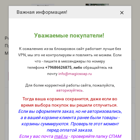
×
Важная информация!
Уважаемые покупатели!
Рейтинг:
Производитель:
BrambleBerry, США
К сожалению из-за блокировок сайт работает лучше без
Модель:
mica-usa-18
VPN, мы это не контролируем и повлиять не можем. Если
что - пишите в мессенджеры по номеру
Фасовка:
телефона
+79686626875, либо
о
бращайтесь на
почту
info@magicsoap.ru
25 г
10 г
5 г
661 руб.
288 руб.
159 руб.
Для более корректной работы сайта, пожалуйста,
авторизуйтесь
.
Есть в наличии
Тогда ваша корзина сохранится, даже если во
время выбора покупок вы решили отлучиться.
Если вы оформляете заказ, но не авторизовались,
-
В корзину
+
а в вашей корзине клиента ранее были товары -
корзины суммируются.
Проверьте этот момент
перед оплатой заказа.
Если у вас почта
mail.ru
- проверяйте папку СПАМ