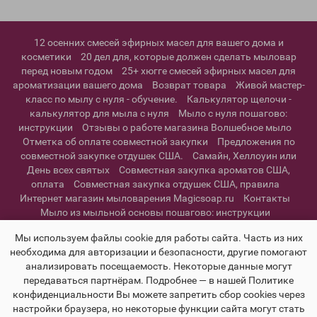
12 осенних смесей эфирных масел для вашего дома и
косметики
20 дел для, которые должен сделать мыловар
перед новым годом
25+ хюгге смесей эфирных масел для
ароматизации вашего дома
Возврат товара
Живой мастер-
класс по мылу с нуля - обучение.
Калькулятор щелочи -
калькулятор для мыла с нуля
Мыло с нуля пошагово:
инструкции
Отзывы о работе магазина Волшебное мыло
Отметка об оплате совместной закупки
Предложения по
совместной закупке отдушек США.
Самайн, Хеллоуин или
День всех святых
Совместная закупка ароматов США,
оплата
Совместная закупка отдушек США, правила
Интернет магазин мыловарения Magicsoap.ru
Контакты
Мыло из мыльной основы пошагово: инструкции
Информация о доставке
Политика конфиденциальности и
Мы используем файлы cookie для работы сайта. Часть из них
пользовательское соглашение
необходима для авторизации и безопасности, другие помогают
анализировать посещаемость. Некоторые данные могут
передаваться партнёрам. Подробнее — в нашей Политике
конфиденциальности Вы можете запретить сбор cookies через
настройки браузера, но некоторые функции сайта могут стать