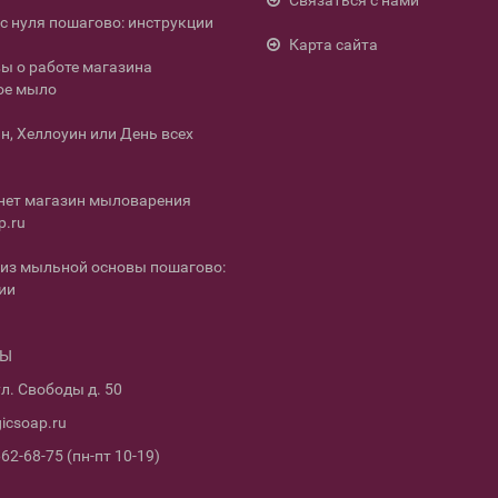
Связаться с нами
с нуля пошагово: инструкции
Карта сайта
ы о работе магазина
ое мыло
н, Хеллоуин или День всех
нет магазин мыловарения
p.ru
из мыльной основы пошагово:
ии
ТЫ
л. Свободы д. 50
icsoap.ru
662-68-75 (пн-пт 10-19)