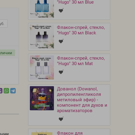
"Hugo" 30 мл Blue
уб.
Флакон-спрей, стекло,
"Hugo" 30 мл Black
аличии
Флакон-спрей, стекло,
"Hugo" 30 мл Mat
Дованол (Dowanol,
дипропиленгликоля
метиловый эфир) -
компонент для духов и
ароматизаторов
Флакон для
выми