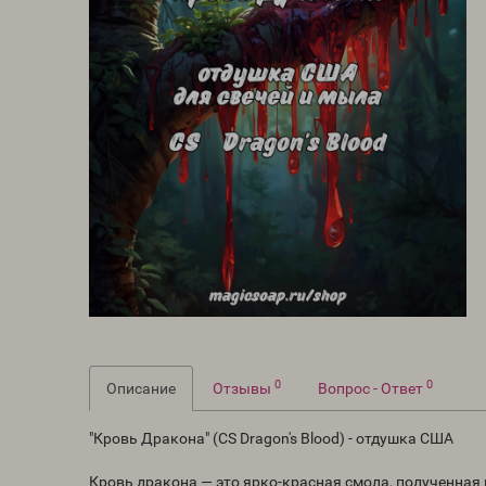
0
0
Описание
Отзывы
Вопрос - Ответ
"Кровь Дракона" (CS Dragon's Blood) - отдушка США
Кровь дракона — это ярко-красная смола, полученна