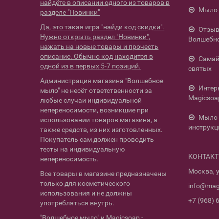
найдёте в описании одного из товаров в
Мыло 
разделе "Новинки"
Да, это такая игра "найди код скидки".
Отзыв
Нужно открыть раздел "Новинки",
Волшебн
нажать на новые товары и прочесть
описание. Обычно код находится в
Самай
одной из в первых 5-7 позиций.
святых
Администрация магазина "Волшебное
Интер
мыло" не несёт ответственности за
Magicsoa
любые случаи индивидуальной
непереносимости, возникшие при
Мыло 
использовании товаров магазина, а
инструкц
также средств, из них изготовленных.
Покупатель сам должен проводить
тесты на индивидуальную
КОНТАК
непереносимость.
Москва, у
Все товары в магазине предназначены
только для косметического
info@mag
использования и не должны
+7 (968) 
употребляться внутрь.
"Волшебное мыло" и Magicsoap -