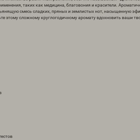
рименения, таких как медицина, благовония и красители. Ароматич
пьянящую смесь сладких, пряных и землистых нот, насыщенную э
льте этому сложному круглогодичному аромату вдохновить ваши тв
в
тестов