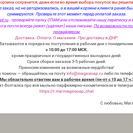
корзина сохранится, даже если во время выбора покупок вы решили
 заказ, но не авторизовались, а в вашей корзине клиента ранее бы
суммируются.
Проверьте этот момент перед оплатой заказа.
il.ru
- проверяйте папку СПАМ или отслеживайте нашу переписку в 
чта почти всегда режет (удаляет) наши письма.
По возможности по
провайдером.
Доставка
.
Оплата
.
О магазине
.
Про доставку в ДНР.
батываются в порядке их поступления в рабочие дни с понедельник
с 10:00 до 17:00 МСК
,
кроме праздничных и государственных выходных дней.
Сроки сборки заказов 3-5 рабочих дней.
Приносим извинения за возможные неудобства!
ы помочь — обращайтесь на почту
info@magicsoap.ru
либо по телеф
Мы обязательно ответим вам в рабочее время (пн-пт с 10 до 17 ч.
ат-болталка про всё мыльно-парфюмерно-косметическое в телегра
https://t.me/magicsoap_chat
С любовью, Маг