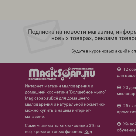
Подписка на новости магазина, инфор
новых товарах, реклама товар
Будьте в курсе новых акций и 
12 ос
для ваше
Интернет магазин мыловарения и
20 де
домашней косметики "Волшебное мыло"
мыловар 
Magicsoap.ruВсё для домашнего
мыловарения и натуральной косметики
25+ х
можно купить в нашем интернет-
ароматиз
магазине.
Живой 
Самым внимательным - скидка 3% на
обучение
всё, кроме оптовых фасовок.
Код