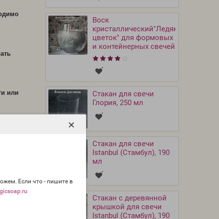
ходимо
Воск
кристаллический"Ледяной
цветок" для формовых
и контейнерных свечей
вать
ти или
Стакан для свечи
Глория, 250 мл
×
Стакан для свечи
Istanbul (Стамбул), 190
мл
ожем. Если что - пишите в
icsoap.ru
Стакан с деревянной
крышкой для свечи
Istanbul (Стамбул), 190