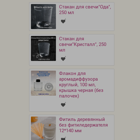
Стакан для свечи"Ода",
250 мл
Стакан для
свечи"Кристалл", 250
мл
Флакон для
аромадиффузора
круглый, 100 мл,
крышка черная (без
палочек)
Фитиль деревянный
без фитиледержателя
12*140 мм