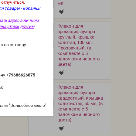
 отлучиться.
мл
ли товары - корзины
ваш адрес в личном
Флакон для
льзуйтесь другим
аромадиффузора
круглый, крышка
золотая, 100 мл.
а по пятницу
Прозрачный. (в
комплекте с 5
палочками черного
цвета)
ону
+79686626875
)
Флакон для
м:
аромадиффузора
квадратный, крышка
золотистая, 50 мл, (в
азин "Волшебное мыло"
комплекте с 5
палочками черного
цвета)