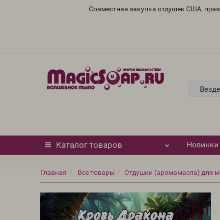
Совместная закупка отдушек США, пра
Везд
Каталог
товаров
Новинки
Главная
Все товары
Отдушки (аромамасла) для м