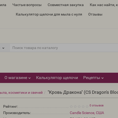
вила
Частые вопросы
Совместная закупка
Как нас найти, 
Калькулятор щелочи для мыла с нуля
Отзывы
е
О магазине
Калькулятор щелочи
Рецепты
"Кровь Дракона" (CS Dragon's Bl
ыла, косметики и свечей
0 отзывов
Рейтинг:
Производитель:
Candle Science, США