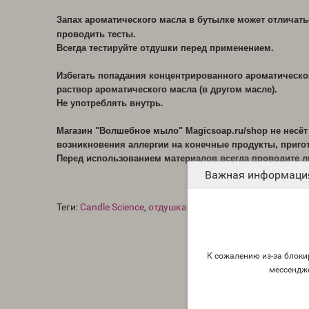
Запах ароматического масла в бутылке может отличать
проводить тесты.
Всегда тестируйте отдушки перед применением.
Избегать попадания концентрированного ароматическог
раствор ароматического масла (в другом масле).
Не употреблять внутрь.
Магазин "Волшебное мыло" Magicsoap.ru/shop не несё
возникновения аллергии на конечные продукты, приг
Перед использованием материалов всегда проводите 
Важная информаци
Теги:
Candle Science
,
отдушка США
К сожалению из-за блокир
мессендж