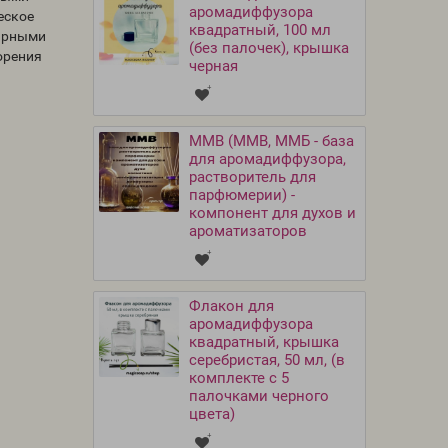
аромадиффузора
еское
квадратный, 100 мл
фирными
(без палочек), крышка
орения
черная
MMB (ММВ, ММБ - база
для аромадиффузора,
растворитель для
парфюмерии) -
компонент для духов и
ароматизаторов
Флакон для
аромадиффузора
квадратный, крышка
серебристая, 50 мл, (в
комплекте с 5
палочками черного
цвета)