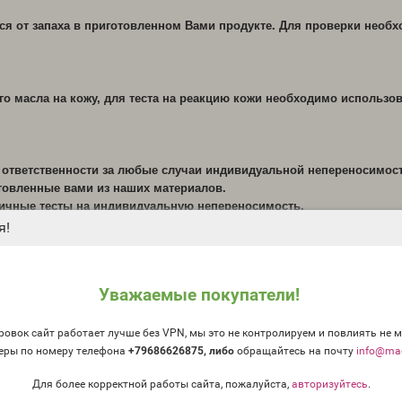
ся от запаха в приготовленном Вами продукте. Для проверки необ
о масла на кожу, для теста на реакцию кожи необходимо использо
т ответственности за любые случаи индивидуальной непереносимос
отовленные вами из наших материалов.
личные тесты на индивидуальную непереносимость.
я!
Уважаемые покупатели!
овок сайт работает лучше без VPN, мы это не контролируем и повлиять не м
еры по номеру телефона
+79686626875, либо
о
бращайтесь на почту
info@mag
Для более корректной работы сайта, пожалуйста,
авторизуйтесь
.