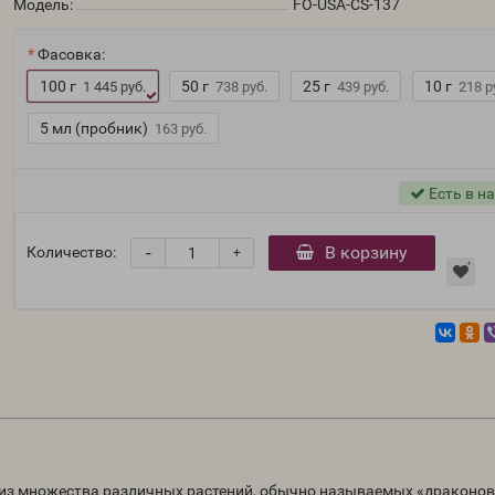
Модель:
FO-USA-CS-137
Фасовка:
100 г
50 г
25 г
10 г
1 445 руб.
738 руб.
439 руб.
218 р
5 мл (пробник)
163 руб.
Есть в н
-
В корзину
Количество:
+
я из множества различных растений, обычно называемых «драконо