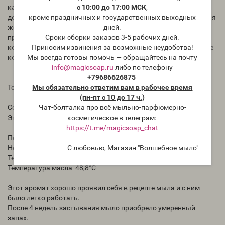
с 10:00 до 17:00 МСК
,
качестве рекомендуемых объемов использования. Клиент
кроме праздничных и государственных выходных
должен определить идеальное количество использования для
дней.
желаемой целостности продукта, не выходя при этом за
Сроки сборки заказов 3-5 рабочих дней.
пределы безопасности. Во многих случаях идеальное
Приносим извинения за возможные неудобства!
количество использования намного ниже, чем максимальное
Мы всегда готовы помочь — обращайтесь на почту
количество, указанное для безопасности.
info@magicsoap.ru
либо по телефону
+79686626875
Мы обязательно ответим вам в рабочее время
Температура кипения: >93°C
(пн-пт с 10 до 17 ч.)
Чат-болталка про всё мыльно-парфюмерно-
Содержание ванилина: 0%
косметическое в телеграм:
Этилванилин: 0%
https://t.me/magicsoap_chat
Поведение в мыле с нуля холодным способом:
С любовью, Магазин "Волшебное мыло"
Нет ускорения, не расслаивает, цвет не меняет.
Температура щелочного раствора при смешивании 43°C
Температура масла 48,8°C
Этот аромат хорошо проявил себя в рецепте мыла и с ним
было легко работать.
После 4 недель застывания мыло приобрело умеренный
запах.