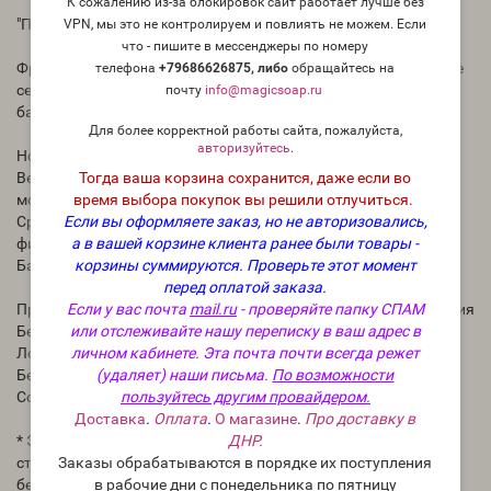
К сожалению из-за блокировок сайт работает лучше без
"Пляжная кабана" (FC Beach Cabana) - отдушка США
VPN, мы это не контролируем и повлиять не можем. Если
что - пишите в мессенджеры по номеру
Фрукты с побережья и соленые ноты перетекают в цветочное
телефона
+79686626875, либо
о
бращайтесь на
сердце из росистых лепестков, завершающееся прозрачной
почту
info@magicsoap.ru
базой из мускусной древесины.
Для более корректной работы сайта, пожалуйста,
авторизуйтесь
.
Ноты аромата;
Тогда ваша корзина сохранится, даже если во
Верхние ноты: Дыня, росистая зелень, яблоко, лимон, лайм,
время выбора покупок вы решили отлучиться.
морская соль
Если вы оформляете заказ, но не авторизовались,
Средние ноты: Лаванда, роза, огурец, водяная лилия, лист
а в вашей корзине клиента ранее были товары -
фиалки, эвкалипт
корзины суммируются.
Проверьте этот момент
Базовые ноты: Древесина, Чистый Мускус
перед оплатой заказа.
Если у вас почта
mail.ru
- проверяйте папку СПАМ
Процент использования: Максимальная сумма использования
или отслеживайте нашу переписку в ваш адрес в
Безопасная дозировка в мыле: макс. 3-4.5%
личном кабинете. Эта почта почти всегда режет
Лосьон, безопасное использование: макс. 1-3%
(удаляет) наши письма.
По возможности
Безопасная дозировка в свечах: 3–10%
пользуйтесь другим провайдером.
Совместимость с базой для диффузоров: требует тестов
Доставка
.
Оплата
.
О магазине
.
Про доставку в
ДНР.
* Эти максимальные объемы использования соответствуют
Заказы обрабатываются в порядке их поступления
стандартам IFRA, предназначены для обеспечения
в рабочие дни с понедельника по пятницу
безопасности и не предназначены для использования в