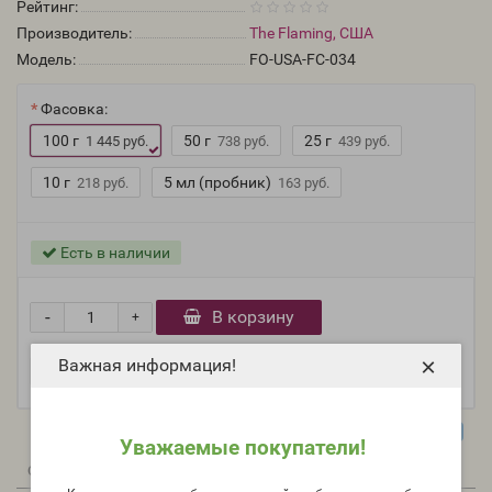
Рейтинг:
Производитель:
The Flaming, США
Модель:
FO-USA-FC-034
Фасовка:
100 г
50 г
25 г
1 445 руб.
738 руб.
439 руб.
10 г
5 мл (пробник)
218 руб.
163 руб.
Есть в наличии
-
В корзину
+
×
Важная информация!
Уважаемые покупатели!
0
0
Описание
Отзывы
Вопрос - Ответ