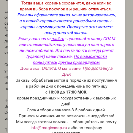
Тогда ваша корзина сохранится, даже если во
время выбора покупок вы решили отлучиться.
Если бы вам нужно было выбрать один аромат, который
Если вы оформляете заказ, но не авторизовались,
отражает суть лета, скорее всего, это была бы
а в вашей корзине клиента ранее были товары -
свежескошенная трава. Наше ароматическое масло
корзины суммируются.
Проверьте этот момент
"Свежесрезанная трава" — дань уважения этому
перед оплатой заказа.
ностальгическому летнему аромату. Ноты травы и зеленых
Если у вас почта
mail.ru
- проверяйте папку СПАМ
листьев составляют основу этого реалистичного аромата, а
или отслеживайте нашу переписку в ваш адрес в
ноты цитрусовых и мха подчеркивают его яркий зеленый
личном кабинете. Эта почта почти всегда режет
характер.
(удаляет) наши письма.
По возможности
пользуйтесь другим провайдером.
Свежесрезанная трава — это настолько культовый,
Доставка
.
Оплата
.
О магазине
.
Про доставку в
узнаваемый аромат, что он найдет место в любой линейке
ДНР.
ароматов для дома или средств по уходу за телом. И если вы
Заказы обрабатываются в порядке их поступления
ищете звезду в своем летнем составе, это обязательно нужно
в рабочие дни с понедельника по пятницу
попробовать.
с 10:00 до 17:00 МСК
,
кроме праздничных и государственных выходных
Ноты аромата
дней.
Вверх: лемонграсс, цитрусовые
Сроки сборки заказов 3-5 рабочих дней.
Середина: зеленые листья, трава
Приносим извинения за возможные неудобства!
База: мох, шалфей
Мы всегда готовы помочь — обращайтесь на почту
info@magicsoap.ru
либо по телефону
Процент использования: