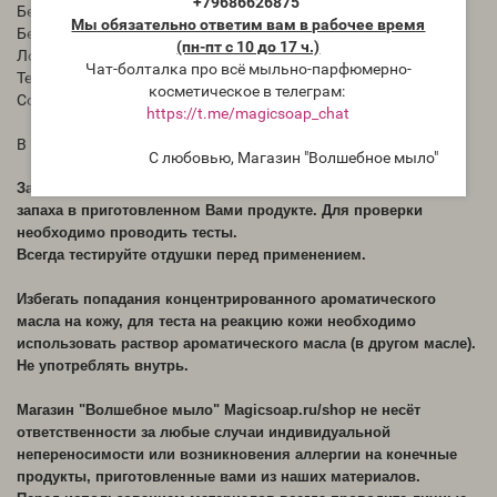
+79686626875
Безопасная дозировка в свечах: 3-10%
Мы обязательно ответим вам в рабочее время
Безопасная дозировка в мыле: 2-3%
(пн-пт с 10 до 17 ч.)
Лосьон, безопасное использование: 1-2%
Чат-болталка про всё мыльно-парфюмерно-
Температура кипения: 94 °C
косметическое в телеграм:
Содержание ванилина: 0%
https://t.me/magicsoap_chat
В мыле с нуля не протестирована.
С любовью, Магазин "Волшебное мыло"
Запах ароматического масла в бутылке может отличаться от
запаха в приготовленном Вами продукте. Для проверки
необходимо проводить тесты.
Всегда тестируйте отдушки перед применением.
Избегать попадания концентрированного ароматического
масла на кожу, для теста на реакцию кожи необходимо
использовать раствор ароматического масла (в другом масле).
Не употреблять внутрь.
Магазин "Волшебное мыло" Magicsoap.ru/shop не несёт
ответственности за любые случаи индивидуальной
непереносимости или возникновения аллергии на конечные
продукты, приготовленные вами из наших материалов.