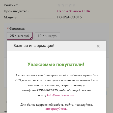
Рейтинг:
Производитель:
Candle Science, США
Модель:
FO-USA-CS-015
Фасовка:
25 г
10 г
439 руб.
218 руб.
×
Важная информация!
Есть в наличии
Уважаемые покупатели!
-
В корзину
+
К сожалению из-за блокировок сайт работает лучше без
VPN, мы это не контролируем и повлиять не можем. Если
что - пишите в мессенджеры по номеру
телефона
+79686626875, либо
о
бращайтесь на
почту
info@magicsoap.ru
0
0
Описание
Отзывы
Вопрос - Ответ
Для более корректной работы сайта, пожалуйста,
авторизуйтесь
.
"Свежесрезанная трава" (CS Fresh Cut Grass) - отдушка США