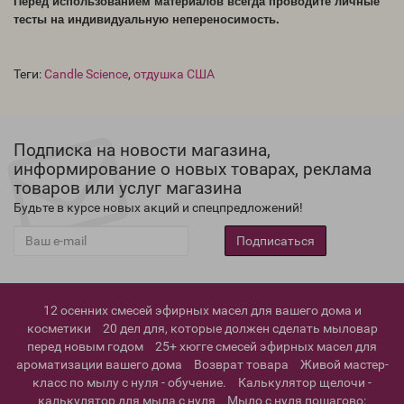
Перед использованием материалов всегда проводите личные
тесты на индивидуальную непереносимость.
Теги:
Candle Science
,
отдушка США
Подписка на новости магазина,
информирование о новых товарах, реклама
товаров или услуг магазина
Будьте в курсе новых акций и спецпредложений!
Подписаться
12 осенних смесей эфирных масел для вашего дома и
косметики
20 дел для, которые должен сделать мыловар
перед новым годом
25+ хюгге смесей эфирных масел для
ароматизации вашего дома
Возврат товара
Живой мастер-
класс по мылу с нуля - обучение.
Калькулятор щелочи -
калькулятор для мыла с нуля
Мыло с нуля пошагово: