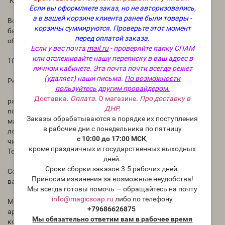
"Кровь дракона"- отдушка США
Если вы оформляете заказ, но не авторизовались,
а в вашей корзине клиента ранее были товары -
Восхитительный терпкий, древесный, пряный аромат с
корзины суммируются.
Проверьте этот момент
базовой нотой мускуса и янтаря, сладко-волнующий,
перед оплатой заказа.
обольстительный, манящий.
Если у вас почта
mail.ru
- проверяйте папку СПАМ
или отслеживайте нашу переписку в ваш адрес в
100% концентрация.
личном кабинете. Эта почта почти всегда режет
(удаляет) наши письма.
По возможности
Рекомендации по использованию:
пользуйтесь другим провайдером.
Доставка
.
Оплата
.
О магазине
.
Про доставку в
растительные и парафиновые воски – не более 10%;
ДНР.
попурри и благовония – не более 50%;
Заказы обрабатываются в порядке их поступления
масла для ванны, мыло, гели для душа – не более 5%;
в рабочие дни с понедельника по пятницу
лосьоны и парфюмерия – не более 5%;
с 10:00 до 17:00 МСК
,
чистящие средства – не более 5%.
кроме праздничных и государственных выходных
Температура кипения 72 °С.
дней.
Сроки сборки заказов 3-5 рабочих дней.
Содержание ванилина – 4% (используйте стабилизатор
Приносим извинения за возможные неудобства!
ванили)
Мы всегда готовы помочь — обращайтесь на почту
info@magicsoap.ru
либо по телефону
Может использоваться в восковых свечах, духах,
+79686626875
ароматизации помещений, для смываемой и несмываемой
Мы обязательно ответим вам в рабочее время
косметики для тела.