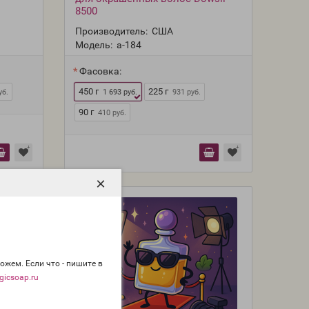
8500
Производитель:
США
Модель:
a-184
Фасовка:
450 г
225 г
уб.
1 693 руб.
931 руб.
90 г
410 руб.
×
ожем. Если что - пишите в
icsoap.ru