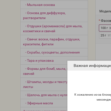
- Мыльная основа
Модель
- Основа для диффузора,
растворители
Фасов
- Отдушки (аромамасла) для мыла,
100 г
3
косметики и свечей
25 г
11
- Свечи: воски, парафин, отдушки,
красители, фитили
- Скрабы, сухоцветы, дополнения
- Тара и упаковка
Важная информаци
- Формы для бомб, мыла, плиток,
свечей
- Штампы, молды и текстурные
листы
К сожалению из-за блокир
- Щелочь для мыла с нуля
мессендж
- Эфирные масла