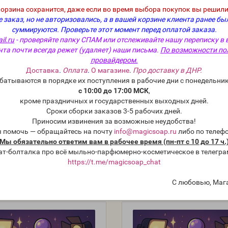
корзина сохранится, даже если во время выбора покупок вы решили
 заказ, но не авторизовались, а в вашей корзине клиента ранее бы
суммируются.
Проверьте этот момент перед оплатой заказа.
il.ru
- проверяйте папку СПАМ или отслеживайте нашу переписку в 
чта почти всегда режет (удаляет) наши письма.
По возможности по
рвант MSGuard MPB
Консервант MSGuard MPP
провайдером.
Доставка
.
Оплата
.
О магазине
.
Про доставку в ДНР.
батываются в порядке их поступления в рабочие дни с понедельник
:
pres-14
Модель:
pres-15
с 10:00 до 17:00 МСК
,
кроме праздничных и государственных выходных дней.
ка:
Фасовка:
Сроки сборки заказов 3-5 рабочих дней.
Приносим извинения за возможные неудобства!
50 г
100 г
50 г
02 руб.
264 руб.
468 руб.
247 руб.
ы помочь — обращайтесь на почту
info@magicsoap.ru
либо по телеф
25 г
5 руб.
155 руб.
Мы обязательно ответим вам в рабочее время (пн-пт с 10 до 17 ч.
ат-болталка про всё мыльно-парфюмерно-косметическое в телегра
https://t.me/magicsoap_chat
С любовью, Маг