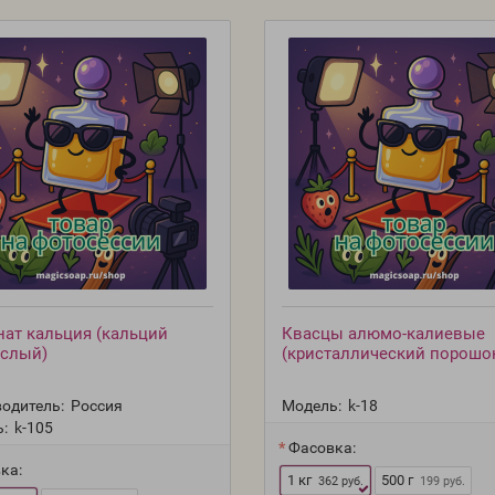
нат кальция (кальций
Квасцы алюмо-калиевые
ислый)
(кристаллический порошо
одитель:
Россия
Модель:
k-18
:
k-105
Фасовка:
ка:
1 кг
500 г
362 руб.
199 руб.