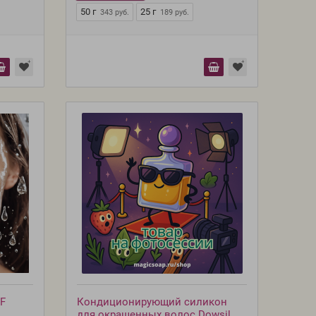
50 г
25 г
343 руб.
189 руб.
 F
Кондиционирующий силикон
для окрашенных волос Dowsil