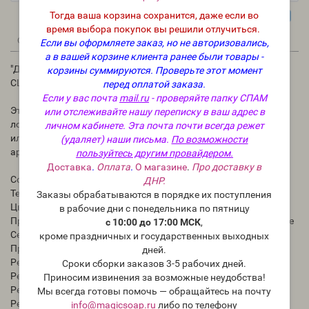
Тогда ваша корзина сохранится, даже если во
время выбора покупок вы решили отлучиться.
0
0
Описание
Отзывы
Вопрос - Ответ
Если вы оформляете заказ, но не авторизовались,
а в вашей корзине клиента ранее были товары -
"Детская присыпка" (BB Baby Powder Fragrance Oil) - отдушка
корзины суммируются.
Проверьте этот момент
США
перед оплатой заказа.
Если у вас почта
mail.ru
- проверяйте папку СПАМ
Этот аромат придает классическую пудровую ноту мылу,
или отслеживайте нашу переписку в ваш адрес в
лосьону и бомбочкам для ванн. Он великолепен сам по себе,
личном кабинете. Эта почта почти всегда режет
или вы можете использовать его, чтобы освежить
(удаляет) наши письма.
По возможности
ароматическую смесь.
пользуйтесь другим провайдером.
Доставка
.
Оплата
.
О магазине
.
Про доставку в
Содержание ванилина: 2 %
ДНР.
Температура воспламенения: 93 °C
Заказы обрабатываются в порядке их поступления
Цвет меняет на светло-коричневый
в рабочие дни с понедельника по пятницу
Производительность: хорошо ведет себя в холодном процессе
с 10:00 до 17:00 МСК
,
Семейство ароматов: свежий
кроме праздничных и государственных выходных
Происхождение: США
дней.
Рекомендуется для мыла с нуля ХС и ГС: да
Сроки сборки заказов 3-5 рабочих дней.
Рекомендуется для мыла из основы: да
Приносим извинения за возможные неудобства!
Рекомендуется для бомбочек для ванны: да
Мы всегда готовы помочь — обращайтесь на почту
Рекомендуется для свечей: да
info@magicsoap.ru
либо по телефону