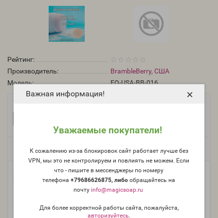
Рейтинг:
Производитель:
BrambleBerry, США
Модель:
FO-USA-BB-016
×
Важная информация!
Фасовка:
100 г
50 г
1 322 руб.
706 руб.
Уважаемые покупатели!
Есть в наличии
К сожалению из-за блокировок сайт работает лучше без
VPN, мы это не контролируем и повлиять не можем. Если
что - пишите в мессенджеры по номеру
-
В корзину
+
телефона
+79686626875, либо
о
бращайтесь на
почту
info@magicsoap.ru
Для более корректной работы сайта, пожалуйста,
авторизуйтесь
.