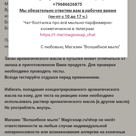
Метод испытания свечи: Уровень аромата составлял 6%.
+79686626875
Время отверждения составляло минимум 5 дней, а любое
Мы обязательно ответим вам в рабочее время
изменение цвета отмечалось через 30 дней.
(пн-пт с 10 до 17 ч.)
Безопасность для глаз: нет
Чат-болталка про всё мыльно-парфюмерно-
Безопасность для губ: нет
косметическое в телеграм:
https://t.me/magicsoap_chat
Примечания по технике безопасности: не наносить в
неразбавленном виде непосредственно на кожу.
С любовью, Магазин "Волшебное мыло"
Запах ароматического масла в бутылке может отличаться от
запаха в приготовленном Вами продукте. Для проверки
необходимо проводить тесты.
Всегда тестируйте отдушки перед применением.
Избегать попадания концентрированного ароматического
масла на кожу, для теста на реакцию кожи необходимо
использовать раствор ароматического масла (в другом масле).
Не употреблять внутрь.
Магазин "Волшебное мыло" Magicsoap.ru/shop не несёт
ответственности за любые случаи индивидуальной
непереносимости или возникновения аллергии на конечные