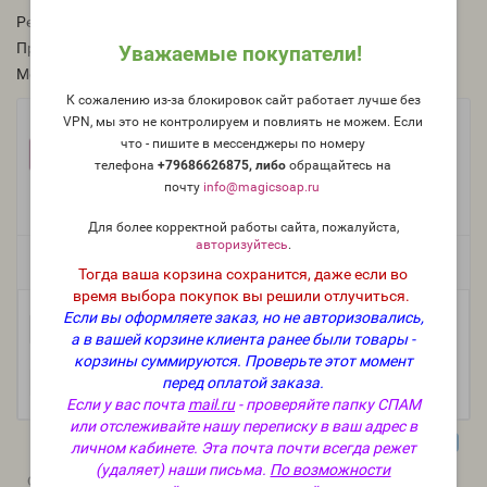
Рейтинг:
Производитель:
Франция
Уважаемые покупатели!
Модель:
O-291-FR
К сожалению из-за блокировок сайт работает лучше без
VPN, мы это не контролируем и повлиять не можем. Если
Фасовка:
что - пишите в мессенджеры по номеру
100 г
50 г
25 г
+1 698 руб.
+908 руб.
+486 руб.
телефона
+79686626875, либо
о
бращайтесь на
почту
info@magicsoap.ru
10 г
5 мл (пробник)
+208 руб.
+146 руб.
Для более корректной работы сайта, пожалуйста,
авторизуйтесь
.
Есть в наличии
Тогда ваша корзина сохранится, даже если во
время выбора покупок вы решили отлучиться.
Если вы оформляете заказ, но не авторизовались,
-
В корзину
+
а в вашей корзине клиента ранее были товары -
корзины суммируются.
Проверьте этот момент
перед оплатой заказа.
Если у вас почта
mail.ru
- проверяйте папку СПАМ
или отслеживайте нашу переписку в ваш адрес в
личном кабинете. Эта почта почти всегда режет
(удаляет) наши письма.
По возможности
0
0
Описание
Отзывы
Вопрос - Ответ