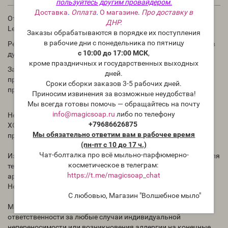
пользуйтесь другим провайдером.
Доставка
.
Оплата
.
О магазине
.
Про доставку в
Отдушка По мотивам "Z&R — Pink Pepper, Elemi, Cinnamon,
ДНР.
Leather" - для мыла и косметических средств.
Заказы обрабатываются в порядке их поступления
в рабочие дни с понедельника по пятницу
Рекомендации по использованию: в мыле и косметике 1-3%; в
с 10:00 до 17:00 МСК
,
духах до 30%
кроме праздничных и государственных выходных
Запах аромата в бутылке может отличаться от запаха в
дней.
приготовленном Вами продукте. Для проверки необходимо
Сроки сборки заказов 3-5 рабочих дней.
проводить тесты.
Приносим извинения за возможные неудобства!
Мы всегда готовы помочь — обращайтесь на почту
info@magicsoap.ru
либо по телефону
Нет никаких сведений, как ведёт себя отдушка в мыле с нуля
+79686626875
ХОЛОДНЫМ способом. Всегда тестируйте отдушки перед
Мы обязательно ответим вам в рабочее время
применением.
(пн-пт с 10 до 17 ч.)
Чат-болталка про всё мыльно-парфюмерно-
Избегать попадания концентрированноq отдушки на кожу, для
косметическое в телеграм:
теста на реакцию кожи необходимо использовать раствор
https://t.me/magicsoap_chat
ароматического масла (в другом масле).
Не употреблять внутрь.
С любовью, Магазин "Волшебное мыло"
Магазин "Волшебное мыло" Magicsoap.ru/shop не несёт
ответственности за любые случаи индивидуальной
непереносимости или возникновения аллергии на конечные