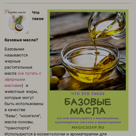
Что
такое
базовые масла?
Базовыми
называются
жирные
растительные
масла
(не путать с
эфирными
маслами
) и
животные жиры,
которые могут
быть использованы
в качестве
"базы", "носителя",
масла-основы,
"транспорта".
Используются в косметологии и ароматерапии для