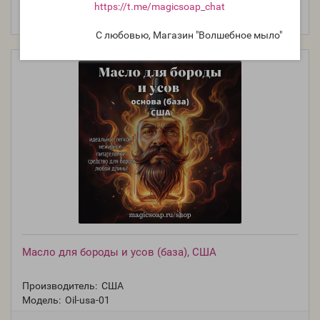
https://t.me/magicsoap_chat
С любовью, Магазин "Волшебное мыло"
Масло для бороды и усов (база), США
Производитель:
США
Модель:
Oil-usa-01