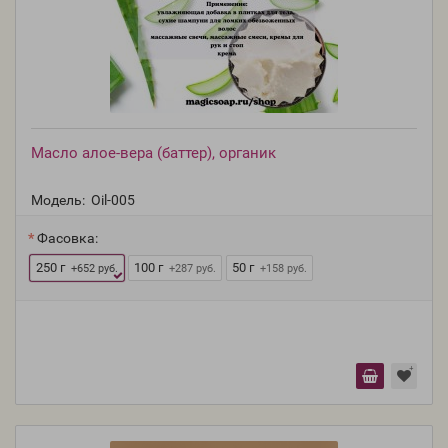
Масло алое-вера (баттер), органик
Модель:
Oil-005
Фасовка:
250 г
100 г
50 г
+652 руб.
+287 руб.
+158 руб.