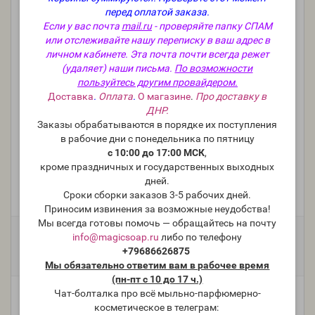
перед оплатой заказа.
Если у вас почта
mail.ru
- проверяйте папку СПАМ
или отслеживайте нашу переписку в ваш адрес в
личном кабинете. Эта почта почти всегда режет
(удаляет) наши письма.
По возможности
пользуйтесь другим провайдером.
Доставка
.
Оплата
.
О магазине
.
Про доставку в
ДНР.
Заказы обрабатываются в порядке их поступления
в рабочие дни с понедельника по пятницу
с 10:00 до 17:00 МСК
,
кроме праздничных и государственных выходных
Масло виноградных косточек (раф.)
дней.
Сроки сборки заказов 3-5 рабочих дней.
Модель:
Oil-015
Приносим извинения за возможные неудобства!
Мы всегда готовы помочь — обращайтесь на почту
Фасовка:
info@magicsoap.ru
либо по телефону
+79686626875
900 г
450 г
225 г
90 г
858 руб.
472 руб.
260 руб.
156 руб.
Мы обязательно ответим вам в рабочее время
(пн-пт с 10 до 17 ч.)
Чат-болталка про всё мыльно-парфюмерно-
косметическое в телеграм: