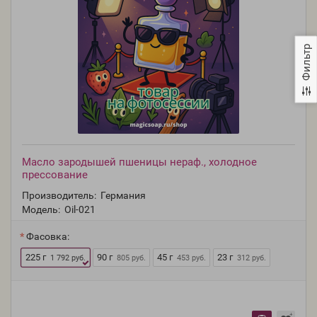
Фильтр
Масло зародышей пшеницы нераф., холодное
прессование
Производитель:
Германия
Модель:
Oil-021
Фасовка:
225 г
90 г
45 г
23 г
1 792 руб.
805 руб.
453 руб.
312 руб.