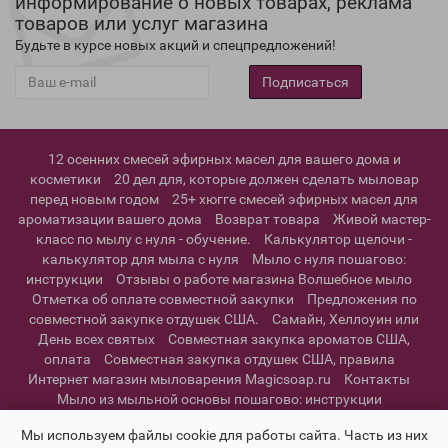
информирование о новых товарах, реклама
товаров или услуг магазина
Будьте в курсе новых акций и спецпредложений!
Подписаться
12 осенних смесей эфирных масел для вашего дома и
косметики
20 дел для, которые должен сделать мыловар
перед новым годом
25+ хюгге смесей эфирных масел для
ароматизации вашего дома
Возврат товара
Живой мастер-
класс по мылу с нуля - обучение.
Калькулятор щелочи -
калькулятор для мыла с нуля
Мыло с нуля пошагово:
инструкции
Отзывы о работе магазина Волшебное мыло
Отметка об оплате совместной закупки
Предложения по
совместной закупке отдушек США.
Самайн, Хеллоуин или
День всех святых
Совместная закупка ароматов США,
оплата
Совместная закупка отдушек США, правила
Интернет магазин мыловарения Magicsoap.ru
Контакты
Мыло из мыльной основы пошагово: инструкции
Информация о доставке
Политика конфиденциальности и
Мы используем файлы cookie для работы сайта. Часть из них
пользовательское соглашение