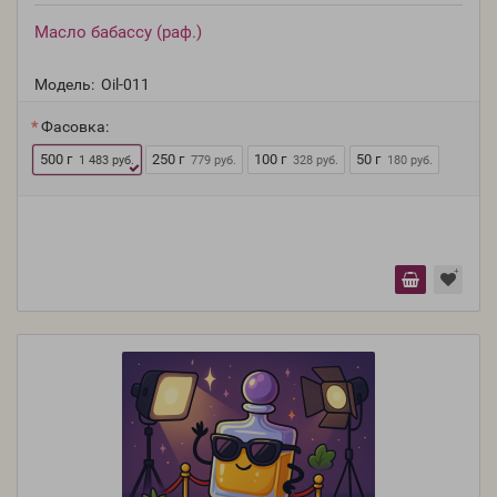
Масло бабассу (раф.)
Модель:
Oil-011
Фасовка:
500 г
250 г
100 г
50 г
1 483 руб.
779 руб.
328 руб.
180 руб.