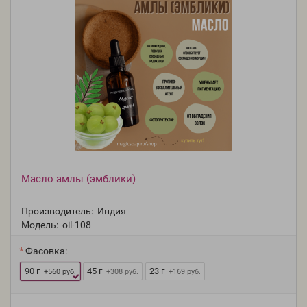
Масло амлы (эмблики)
Производитель:
Индия
Модель:
oil-108
Фасовка:
90 г
45 г
23 г
+560 руб.
+308 руб.
+169 руб.