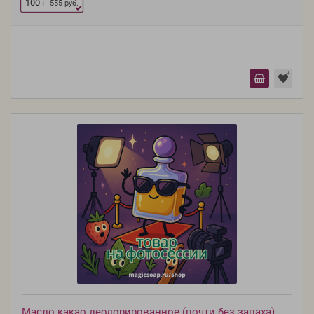
100 г
555 руб.
Масло какао деодорированное (почти без запаха)