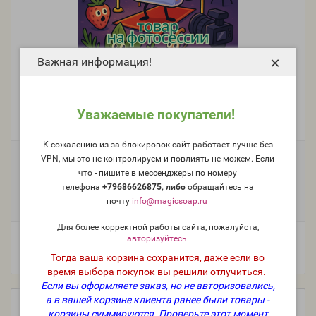
×
Важная информация!
Масло брокколи (семян), холодного прессования,
экологически чистое, нераф.
Уважаемые покупатели!
Модель:
Oil-013
К сожалению из-за блокировок сайт работает лучше без
Фасовка:
VPN, мы это не контролируем и повлиять не можем. Если
что - пишите в мессенджеры по номеру
225 г
90 г
45 г
+4 857 руб.
+2 065 руб.
+1 093 руб.
телефона
+79686626875, либо
о
бращайтесь на
23 г
+591 руб.
почту
info@magicsoap.ru
Для более корректной работы сайта, пожалуйста,
авторизуйтесь
.
Тогда ваша корзина сохранится, даже если во
время выбора покупок вы решили отлучиться.
Если вы оформляете заказ, но не авторизовались,
а в вашей корзине клиента ранее были товары -
корзины суммируются.
Проверьте этот момент