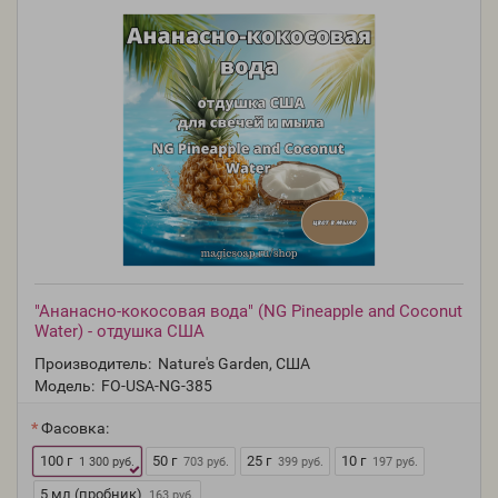
"Ананасно-кокосовая вода" (NG Pineapple and Coconut
Water) - отдушка США
Производитель:
Nature's Garden, США
Модель:
FO-USA-NG-385
Фасовка:
100 г
50 г
25 г
10 г
1 300 руб.
703 руб.
399 руб.
197 руб.
5 мл (пробник)
163 руб.