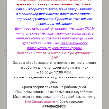
Производитель:
Франция, Jean Claude
время выбора покупок вы решили отлучиться.
Модель:
O-024-FR
Если вы оформляете заказ, но не авторизовались,
а в вашей корзине клиента ранее были товары -
Фасовка:
корзины суммируются.
Проверьте этот момент
100 г
50 г
25 г
10 г
+717 руб.
+394 руб.
+217 руб.
+95 руб.
перед оплатой заказа.
Если у вас почта
mail.ru
- проверяйте папку СПАМ
5 мл (пробник)
+67 руб.
или отслеживайте нашу переписку в ваш адрес в
личном кабинете. Эта почта почти всегда режет
(удаляет) наши письма.
По возможности
пользуйтесь другим провайдером.
Доставка
.
Оплата
.
О магазине
.
Про доставку в
ДНР.
Заказы обрабатываются в порядке их поступления
в рабочие дни с понедельника по пятницу
с 10:00 до 17:00 МСК
,
кроме праздничных и государственных выходных
дней.
Сроки сборки заказов 3-5 рабочих дней.
Приносим извинения за возможные неудобства!
Мы всегда готовы помочь — обращайтесь на почту
info@magicsoap.ru
либо по телефону
+79686626875