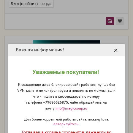
5 мл (пробник)
148 руб.
×
Важная информация!
Уважаемые покупатели!
К сожалению из-за блокировок сайт работает лучше без
VPN, мы это не контролируем и повлиять не можем. Если
что - пишите в мессенджеры по номеру
телефона
+79686626875, либо
о
бращайтесь на
почту
info@magicsoap.ru
Для более корректной работы сайта, пожалуйста,
"Ананас" - отдушка для мыла и косметики
авторизуйтесь
.
Тогда ваша корзина сохранится, даже если во