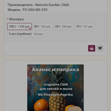
Производитель:
Nature's Garden, США
Модель:
FO-USA-NG-229
Фасовка:
100 г
50 г
25 г
10 г
1 290 руб.
703 руб.
399 руб.
197 руб.
5 мл (пробник)
163 руб.