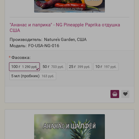
"Ананас и паприка" - NG Pineapple Paprika отдушка
США
Производитель:
Nature's Garden, США
Модель:
FO-USA-NG-016
Фасовка:
100 г
50 г
25 г
10 г
1 290 руб.
703 руб.
399 руб.
197 руб.
5 мл (пробник)
163 руб.