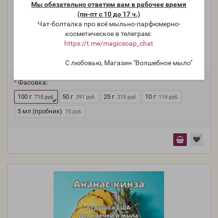
Мы обязательно ответим вам в рабочее время
(пн-пт с 10 до 17 ч.)
Чат-болталка про всё мыльно-парфюмерно-
"Ананас" - отдушка для мыла и косметики
косметическое в телеграм:
https://t.me/magicsoap_chat
Производитель:
Франция, Floressence
С любовью, Магазин "Волшебное мыло"
Модель:
O-046-FR
Фасовка:
100 г
50 г
25 г
10 г
715 руб.
391 руб.
215 руб.
119 руб.
5 мл (пробник)
75 руб.