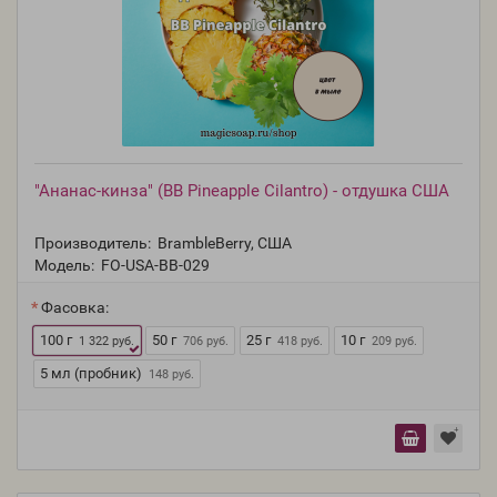
"Ананас-кинза" (BB Pineapple Cilantro) - отдушка США
Производитель:
BrambleBerry, США
Модель:
FO-USA-BB-029
Фасовка:
100 г
50 г
25 г
10 г
1 322 руб.
706 руб.
418 руб.
209 руб.
5 мл (пробник)
148 руб.