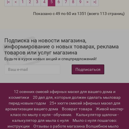
|<
<
1
2
3
4
5
6
7
8
9
>
>|
Показано с 49 по 60 из 1351 (всего 113 страниц)
Подписка на новости магазина,
информирование о новых товарах, реклама
товаров или услуг магазина
Будьте в курсе новых акций и спецпредложений!
Подписаться
12 осенних смесей эфирных масел для вашего дома и
косметики
20 дел для, которые должен сделать мыловар
перед новым годом
25+ хюгге смесей эфирных масел для
ароматизации вашего дома
Возврат товара
Живой мастер-
класс по мылу с нуля - обучение.
Калькулятор щелочи -
калькулятор для мыла с нуля
Мыло с нуля пошагово:
инструкции
Отзывы о работе магазина Волшебное мыло