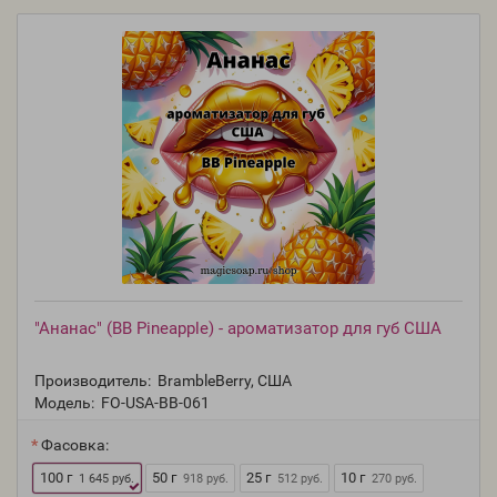
"Ананас" (BB Pineapple) - ароматизатор для губ США
Производитель:
BrambleBerry, США
Модель:
FO-USA-BB-061
Фасовка:
100 г
50 г
25 г
10 г
1 645 руб.
918 руб.
512 руб.
270 руб.