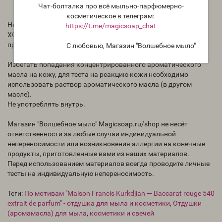
Чат-болталка про всё мыльно-парфюмерно-
косметическое в телеграм:
Нет никаких сведений, как ведёт себя отдушка в мыле с нуля
https://t.me/magicsoap_chat
ХОЛОДНЫМ способом. Всегда тестируйте отдушки перед
применением.
С любовью, Магазин "Волшебное мыло"
Избегать попадания концентрированного ароматического
масла на кожу, для теста на реакцию кожи необходимо
использовать раствор ароматического масла (в другом
масле).
Не употреблять внутрь.
Магазин "Волшебное мыло" Magicsoap.ru/shop не несёт
ответственности за любые случаи индивидуальной
непереносимости или возникновения аллергии на конечные
продукты, приготовленные вами из наших материалов.
Перед использованием материалов всегда проводите личные
тесты на индивидуальную непереносимость.
Теги:
По мотивам "Maison Francis Kurkdjian — Baccarat rouge 540
extrait de parfum" - отдушка для мыла и косметики
,
Отдушки
(аромамасла) для мыла
,
косметики и свечей