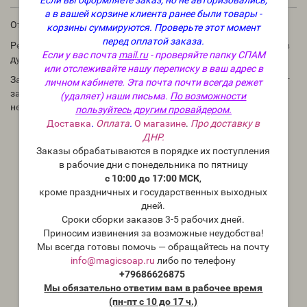
а в вашей корзине клиента ранее были товары -
Отдушка для мыла и косметических средств.
корзины суммируются.
Проверьте этот момент
перед оплатой заказа.
Рекомендации по использованию: в мыле и косметике 1-3%, в
Если у вас почта
mail.ru
- проверяйте папку СПАМ
духах до 30%.
или отслеживайте нашу переписку в ваш адрес в
Запах ароматического масла в бутылке может отличаться от
личном кабинете. Эта почта почти всегда режет
запаха в приготовленном Вами продукте. Для проверки
(удаляет) наши письма.
По возможности
необходимо проводить тесты.
пользуйтесь другим провайдером.
Доставка
.
Оплата
.
О магазине
.
Про доставку в
ДНР.
Заказы обрабатываются в порядке их поступления
в рабочие дни с понедельника по пятницу
с 10:00 до 17:00 МСК
,
кроме праздничных и государственных выходных
дней.
Сроки сборки заказов 3-5 рабочих дней.
Приносим извинения за возможные неудобства!
Мы всегда готовы помочь — обращайтесь на почту
info@magicsoap.ru
либо по телефону
+79686626875
Мы обязательно ответим вам в рабочее время
(пн-пт с 10 до 17 ч.)