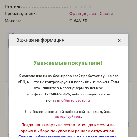
Рейтинг:
Производитель:
Франция, Jean Claude
Модель:
O-643-FR
Фасовка:
×
Важная информация!
100 г
50 г
25 г
+1 050 руб.
+587 руб.
+333 руб.
10 г
5 мл (пробник)
+157 руб.
+110 руб.
Уважаемые покупатели!
Есть в наличии
К сожалению из-за блокировок сайт работает лучше без
VPN, мы это не контролируем и повлиять не можем. Если
что - пишите в мессенджеры по номеру
-
В корзину
+
телефона
+79686626875, либо
о
бращайтесь на
почту
info@magicsoap.ru
Для более корректной работы сайта, пожалуйста,
авторизуйтесь
.
Тогда ваша корзина сохранится, даже если во
время выбора покупок вы решили отлучиться.
0
0
Описание
Отзывы
Вопрос - Ответ
Если вы оформляете заказ, но не авторизовались,