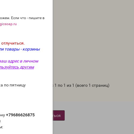
ожем. Если что - пишите в
icsoap.ru
 отлучиться.
ли товары - корзины
ваш адрес в личном
льзуйтесь другим
а по пятницу
Показано с 1 по 1 из 1 (всего 1 страниц)
ону
+79686626875
Подписаться
)
м: