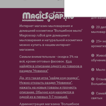
12 ос
для ваше
Интернет магазин мыловарения и
20 де
домашней косметики "Волшебное мыло"
мыловар 
Magicsoap.ruВсё для домашнего
мыловарения и натуральной косметики
25+ х
можно купить в нашем интернет-
ароматиз
магазине.
Живой 
Самым внимательным - скидка 3% на
обучение
всё, кроме оптовых фасовок.
Код
найдёте в описании одного из товаров в
Мыло 
разделе "Новинки"
Да, это такая игра "найди код скидки".
Отзыв
Нужно открыть раздел "Новинки",
Волшебн
нажать на новые товары и прочесть
описание. Обычно код находится в
Самай
одной из в первых 5-7 позиций.
святых
Администрация магазина "Волшебное