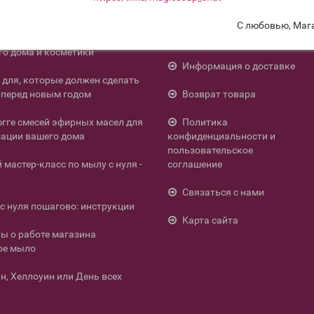
С любовью, Маг
енних смесей эфирных масел
Контакты
го дома и косметики
Информация о доставке
л для, которые должен сделать
перед новым годом
Возврат товара
югге смесей эфирных масел для
Политика
ации вашего дома
конфиденциальности и
пользовательское
мастер-класс по мылу с нуля -
соглашение
.
Связаться с нами
с нуля пошагово: инструкции
Карта сайта
ы о работе магазина
ое мыло
н, Хеллоуин или День всех