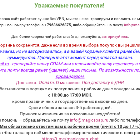
Уважаемые покупатели!
овок сайт работает лучше без VPN, мы это не контролируем и повлиять не м
еры по номеру телефона
+79686626875, либо
о
бращайтесь на почту
info@mag
Для более корректной работы сайта, пожалуйста,
авторизуйтесь
.
корзина сохранится, даже если во время выбора покупок вы решили
 заказ, но не авторизовались, а в вашей корзине клиента ранее бы
суммируются.
Проверьте этот момент перед оплатой заказа.
il.ru
- проверяйте папку СПАМ или отслеживайте нашу переписку в 
чта почти всегда режет (удаляет) наши письма.
По возможности по
провайдером.
Доставка
.
Оплата
.
О магазине
.
Про доставку в ДНР.
батываются в порядке их поступления в рабочие дни с понедельник
с 10:00 до 17:00 МСК
,
кроме праздничных и государственных выходных дней.
Сроки сборки заказов 3-5 рабочих дней.
Приносим извинения за возможные неудобства!
мирование о
ы помочь — обращайтесь на почту
info@magicsoap.ru
либо по телеф
ов или услуг
Мы обязательно ответим вам в рабочее время (пн-пт с 10 до 17 ч.
магазина
ат-болталка про всё мыльно-парфюмерно-косметическое в телегра
спецпредложений!
https://t.me/magicsoap_chat