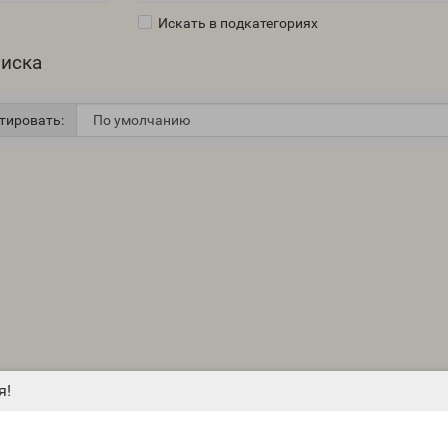
Искать в подкатегориях
оиска
тировать:
я!