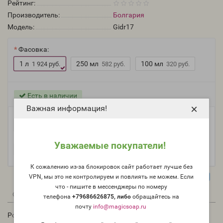
Рейтинг:
Производитель:
Болгария
Модель:
Gidr17
Фасовка:
1 л
250 мл
100 мл
1 924 руб.
582 руб.
320 руб.
Есть в наличии
×
Важная информация!
-
В корзину
+
Уважаемые покупатели!
К сожалению из-за блокировок сайт работает лучше без
VPN, мы это не контролируем и повлиять не можем. Если
что - пишите в мессенджеры по номеру
0
0
Описание
Отзывы
Вопрос - Ответ
телефона
+79686626875, либо
о
бращайтесь на
почту
info@magicsoap.ru
Роза, ароматная цветочная вода