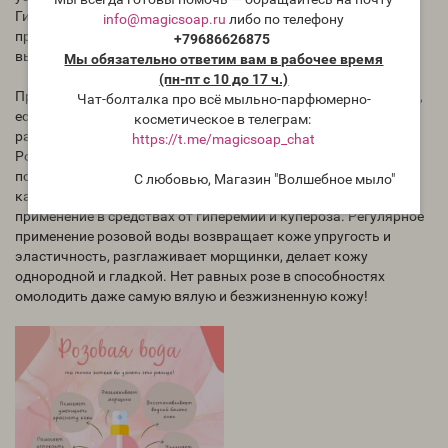
Гидролат розы улучшает состояние кожи после длительного
info@magicsoap.ru
либо по телефону
прибывания на солнце, при раздражениях, покраснениях и
+79686626875
высыпаниях.
Мы обязательно ответим вам в рабочее время
(пн-пт с 10 до 17 ч.)
Применение гидролата розы является настоящим спасением,
Чат-болталка про всё мыльно-парфюмерно-
если кожа гиперчувствительна, истончена, подвержена
косметическое в телеграм:
различным аллергическим реакциям и раздражениям.
https://t.me/magicsoap_chat
Розовая вода отлично регенерирует кожу и устраняет
покраснения. Обладая укрепляющим действием на
С любовью, Магазин "Волшебное мыло"
капилляры, гидролат розы также находит эффективное
применение в средствах от гиперемии и купероза. Регулярное
применение розовой воды возвращает коже упругость и
эластичность, разглаживает морщинки, делает кожу
однородной и гладкой. Нет равных розе в способностях
омолодить даже самую вялую и безжизненную кожу!