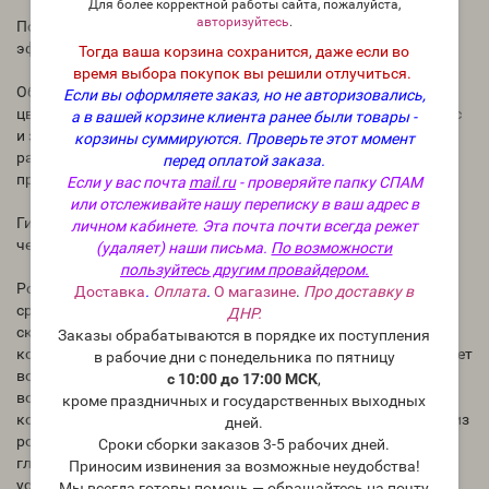
Для более корректной работы сайта, пожалуйста,
авторизуйтесь
.
Получена путем дистилляции цветков культивируемой
эфироносной розы (Rosa damascena P.Miller)
Тогда ваша корзина сохранится, даже если во
время выбора покупок вы решили отлучиться.
Обладает восхитительным ароматом свежесорванного
Если вы оформляете заказ, но не авторизовались,
цветка. Влажный, прохладный, чрезвычайно цветочный вкус
а в вашей корзине клиента ранее были товары -
и запах. В неразведённом виде вкус слишком сильный, при
корзины суммируются.
Проверьте этот момент
разведении становится нежным, деликатным и достаточно
перед оплатой заказа.
приятным.
Если у вас почта
mail.ru
- проверяйте папку СПАМ
или отслеживайте нашу переписку в ваш адрес в
Гидролат розы благотворно влияет на нервную систему
личном кабинете. Эта почта почти всегда режет
человека, стабилизируя её.
(удаляет) наши письма.
По возможности
пользуйтесь другим провайдером.
Розовая вода является непревзойденным косметическим
Доставка
.
Оплата
.
О магазине
.
Про доставку в
средством для ухода за кожей лица, особенно сухой и
ДНР.
склонной к раннему старению. Стимулирует регенерацию
Заказы обрабатываются в порядке их поступления
кожи, способствует разглаживанию морщин, восстанавливает
в рабочие дни с понедельника по пятницу
водный баланс кожи и укрепляет капилляры. Также розовая
с 10:00 до 17:00 МСК
,
вода нормализует работу сальных и потовых желез, придает
кроме праздничных и государственных выходных
коже красивый ровный цвет и здоровое сияние. Компрессы из
дней.
розовой воды способствуют рассасыванию «мешков» под
Сроки сборки заказов 3-5 рабочих дней.
глазами и устранению темных кругов, снимают напряжение
Приносим извинения за возможные неудобства!
уставших глаз. Повышает тонус и эластичность кожи.
Мы всегда готовы помочь — обращайтесь на почту