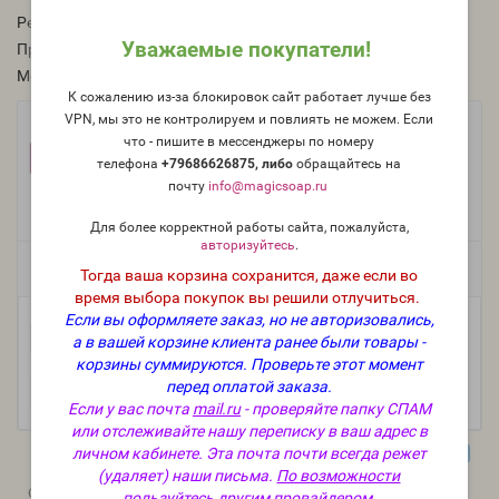
Рейтинг:
Уважаемые покупатели!
Производитель:
Франция, Jean Claude
Модель:
O-250-FR
К сожалению из-за блокировок сайт работает лучше без
VPN, мы это не контролируем и повлиять не можем. Если
Фасовка:
что - пишите в мессенджеры по номеру
100 г
50 г
25 г
+1 461 руб.
+803 руб.
+442 руб.
телефона
+79686626875, либо
о
бращайтесь на
почту
info@magicsoap.ru
10 г
5 мл (пробник)
+181 руб.
+122 руб.
Для более корректной работы сайта, пожалуйста,
авторизуйтесь
.
Есть в наличии
Тогда ваша корзина сохранится, даже если во
время выбора покупок вы решили отлучиться.
Если вы оформляете заказ, но не авторизовались,
-
В корзину
+
а в вашей корзине клиента ранее были товары -
корзины суммируются.
Проверьте этот момент
перед оплатой заказа.
Если у вас почта
mail.ru
- проверяйте папку СПАМ
или отслеживайте нашу переписку в ваш адрес в
личном кабинете. Эта почта почти всегда режет
(удаляет) наши письма.
По возможности
0
0
Описание
Отзывы
Вопрос - Ответ
пользуйтесь другим провайдером.