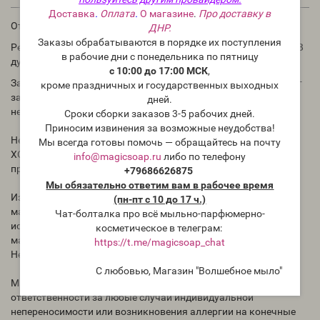
Доставка
.
Оплата
.
О магазине
.
Про доставку в
Отдушка для мыла и косметических средств.
ДНР.
Заказы обрабатываются в порядке их поступления
Рекомендации по использованию: в мыле и косметике 1-3%. В
в рабочие дни с понедельника по пятницу
духах до 30%.
с 10:00 до 17:00 МСК
,
Запах ароматического масла в бутылке может отличаться от
кроме праздничных и государственных выходных
запаха в приготовленном Вами продукте. Для проверки
дней.
необходимо проводить тесты.
Сроки сборки заказов 3-5 рабочих дней.
Приносим извинения за возможные неудобства!
Нет никаких сведений, как ведёт себя отдушка в мыле с нуля
Мы всегда готовы помочь — обращайтесь на почту
ХОЛОДНЫМ способом. Всегда тестируйте отдушки перед
info@magicsoap.ru
либо по телефону
применением.
+79686626875
Мы обязательно ответим вам в рабочее время
Избегать попадания концентрированного ароматического
(пн-пт с 10 до 17 ч.)
масла на кожу, для теста на реакцию кожи необходимо
Чат-болталка про всё мыльно-парфюмерно-
использовать раствор ароматического масла (в другом
косметическое в телеграм:
масле).
https://t.me/magicsoap_chat
Не употреблять внутрь.
С любовью, Магазин "Волшебное мыло"
Магазин "Волшебное мыло" Magicsoap.ru/shop не несёт
ответственности за любые случаи индивидуальной
непереносимости или возникновения аллергии на конечные