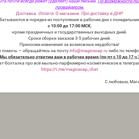
чта почти всегда режет (удаляет) наши письма.
По возможности по
провайдером.
Доставка
.
Оплата
.
О магазине
.
Про доставку в ДНР.
батываются в порядке их поступления в рабочие дни с понедельник
с 10:00 до 17:00 МСК
,
кроме праздничных и государственных выходных дней.
Сроки сборки заказов 3-5 рабочих дней.
Приносим извинения за возможные неудобства!
ы помочь — обращайтесь на почту
info@magicsoap.ru
либо по телеф
Мы обязательно ответим вам в рабочее время (пн-пт с 10 до 17 ч.
ат-болталка про всё мыльно-парфюмерно-косметическое в телегра
https://t.me/magicsoap_chat
С любовью, Маг