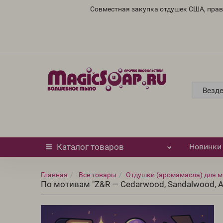
Совместная закупка отдушек США, пра
Везд
Каталог
товаров
Новинки
Главная
Все товары
Отдушки (аромамасла) для м
По мотивам "Z&R — Cedarwood, Sandalwood, Am