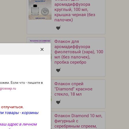
аромадиффузора
круглый, 100 мл,
крышка черная (без
палочек)
Флакон для
аромадиффузора
×
фиолетовый (зара), 100
мл (без палочек),
пробка серебро
ожем. Если что - пишите в
Флакон спрей
icsoap.ru
"Diamond" красное
стекло, 18 мл
 отлучиться.
ли товары - корзины
Флакон Diamond 10 мл,
фигурный с
ваш адрес в личном
серебряным спреем,