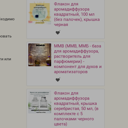
Флакон для
аромадиффузора
квадратный, 100 мл
обходимо
(без палочек), крышка
черная
зовать
MMB (ММВ, ММБ - база
для аромадиффузора,
растворитель для
ти или
парфюмерии) -
компонент для духов и
ароматизаторов
Флакон для
аромадиффузора
квадратный, крышка
серебристая, 50 мл, (в
комплекте с 5
палочками черного
цвета)