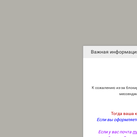
Важная информаци
К сожалению из-за блокир
мессендж
Тогда ваша 
Если вы оформляете
Если у вас почта
ma