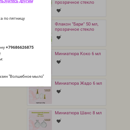
льзуйтесь другим
прозрачное cтекло
а по пятницу
Флакон "Бари" 50 мл,
прозрачное стекло
ону
+79686626875
)
Миниатюра Коко 6 мл
м:
азин "Волшебное мыло"
Миниатюра Жадо 6 мл
Миниатюра Шанс 8 мл