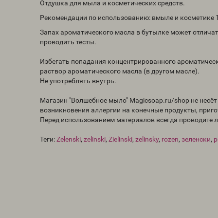
Отдушка для мыла и косметических средств.
Рекомендации по использованию: вмыле и косметике 1-
Запах ароматического масла в бутылке может отличат
проводить тесты.
Избегать попадания концентрированного ароматическо
раствор ароматического масла (в другом масле).
Не употреблять внутрь.
Магазин "Волшебное мыло" Magicsoap.ru/shop не несё
возникновения аллергии на конечные продукты, приг
Перед использованием материалов всегда проводите 
Теги:
Zelenski
,
zelinski
,
Zielinski
,
zelinsky
,
rozen
,
зеленски
,
р