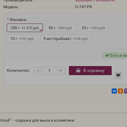
Производитель:
Франция, Floressence
Модель:
O-747-FR
Фасовка:
100 г
50 г
25 г
+1 075 руб.
+596 руб.
+333 руб.
10 г
5 мл (пробник)
+151 руб.
+106 руб.
Есть в н
-
В корзину
Количество:
+
chouli" - отдушка для мыла и косметики