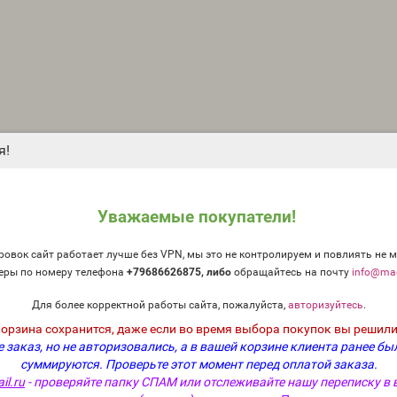
я!
Уважаемые покупатели!
овок сайт работает лучше без VPN, мы это не контролируем и повлиять не м
еры по номеру телефона
+79686626875, либо
о
бращайтесь на почту
info@mag
Для более корректной работы сайта, пожалуйста,
авторизуйтесь
.
корзина сохранится, даже если во время выбора покупок вы решили
 заказ, но не авторизовались, а в вашей корзине клиента ранее бы
суммируются.
Проверьте этот момент перед оплатой заказа.
il.ru
- проверяйте папку СПАМ или отслеживайте нашу переписку в 