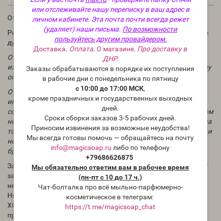
или отслеживайте нашу переписку в ваш адрес в
Отдушка для мыла, духов и косметических средств.
личном кабинете. Эта почта почти всегда режет
(удаляет) наши письма.
По возможности
Рекомендации по использованию: в мыле и косметике 1-3%; в
пользуйтесь другим провайдером.
духах до 30%.
Доставка
.
Оплата
.
О магазине
.
Про доставку в
Отдушки "по мотивам духов" вдохновлены ароматами
ДНР.
известных брендов и являются фантазией парфюмера на тему
Заказы обрабатываются в порядке их поступления
определенного аромата.
в рабочие дни с понедельника по пятницу
с 10:00 до 17:00 МСК
,
Отказ от ответственности: названия и товарные знаки
кроме праздничных и государственных выходных
имитированных ароматов являются собственностью их
дней.
соответствующих владельцев. Эти держатели никоим образом
Сроки сборки заказов 3-5 рабочих дней.
не связаны с Magicsoap.ru. Magicsoap.ru использует эти имена
Приносим извинения за возможные неудобства!
только в описательных целях. Эти названия и товарные знаки
Мы всегда готовы помочь — обращайтесь на почту
не следует путать с оригинальным ароматом, продуктом или
info@magicsoap.ru
либо по телефону
брендом.
+79686626875
Запах ароматического масла в бутылке может отличаться от
Мы обязательно ответим вам в рабочее время
запаха в приготовленном Вами продукте. Для проверки
(пн-пт с 10 до 17 ч.)
необходимо проводить тесты.
Чат-болталка про всё мыльно-парфюмерно-
Нет никаких сведений, как ведёт себя отдушка в мыле с нуля
косметическое в телеграм:
ХОЛОДНЫМ способом. Всегда тестируйте отдушки перед
https://t.me/magicsoap_chat
применением.