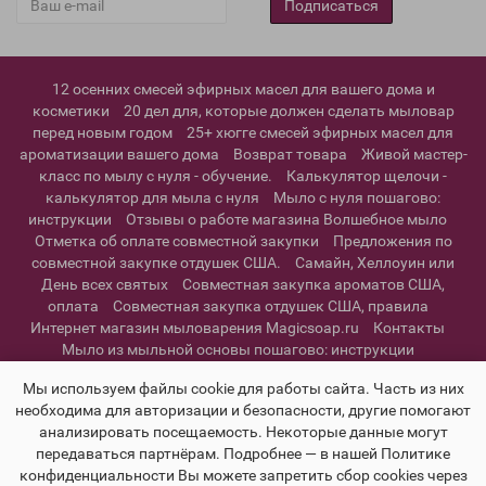
Подписаться
12 осенних смесей эфирных масел для вашего дома и
косметики
20 дел для, которые должен сделать мыловар
перед новым годом
25+ хюгге смесей эфирных масел для
ароматизации вашего дома
Возврат товара
Живой мастер-
класс по мылу с нуля - обучение.
Калькулятор щелочи -
калькулятор для мыла с нуля
Мыло с нуля пошагово:
инструкции
Отзывы о работе магазина Волшебное мыло
Отметка об оплате совместной закупки
Предложения по
совместной закупке отдушек США.
Самайн, Хеллоуин или
День всех святых
Совместная закупка ароматов США,
оплата
Совместная закупка отдушек США, правила
Интернет магазин мыловарения Magicsoap.ru
Контакты
Мыло из мыльной основы пошагово: инструкции
Информация о доставке
Политика конфиденциальности и
Мы используем файлы cookie для работы сайта. Часть из них
пользовательское соглашение
необходима для авторизации и безопасности, другие помогают
анализировать посещаемость. Некоторые данные могут
передаваться партнёрам. Подробнее — в нашей Политике
конфиденциальности Вы можете запретить сбор cookies через