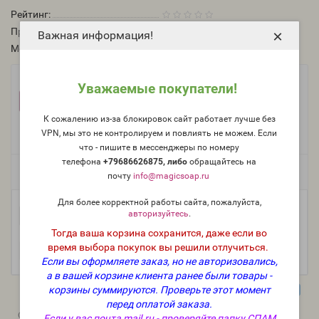
Рейтинг:
Производитель:
Франция, Floressence
×
Важная информация!
Модель:
O-791-FR
Фасовка:
Уважаемые покупатели!
100 г
50 г
25 г
1 822 руб.
1 002 руб.
551 руб.
К сожалению из-за блокировок сайт работает лучше без
10 г
5 мл (пробник)
236 руб.
165 руб.
VPN, мы это не контролируем и повлиять не можем. Если
что - пишите в мессенджеры по номеру
телефона
+79686626875, либо
о
бращайтесь на
Есть в наличии
почту
info@magicsoap.ru
Для более корректной работы сайта, пожалуйста,
авторизуйтесь
.
-
В корзину
+
Тогда ваша корзина сохранится, даже если во
время выбора покупок вы решили отлучиться.
Если вы оформляете заказ, но не авторизовались,
а в вашей корзине клиента ранее были товары -
корзины суммируются.
Проверьте этот момент
перед оплатой заказа.
0
0
Описание
Отзывы
Вопрос - Ответ
Если у вас почта
mail.ru
- проверяйте папку СПАМ